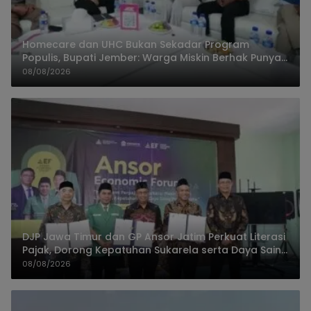
Homecare dan UHC Bukan Sekadar Program
Populis, Bupati Jember: Warga Miskin Berhak Punya
Akses Dokter Keluarga
08/08/2026
DJP Jawa Timur dan GP Ansor Jatim Perkuat Literasi
Pajak, Dorong Kepatuhan Sukarela serta Daya Saing
UMKM
08/08/2026