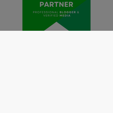
Redaksi
Pedoman Media Siber
Kode Etik Jurnalistik
Perlindungan Profesi Wartawan
Info Iklan
Disclaimer
Tentang Kami
Copyright @2019 by
LENSANUSANTARA.CO.ID
All Right