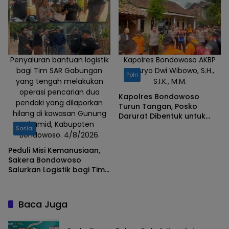
Penyaluran bantuan logistik
Kapolres Bondowoso AKBP
bagi Tim SAR Gabungan
Dr. Aryo Dwi Wibowo, S.H.,
Polri
yang tengah melakukan
S.I.K., M.M.
operasi pencarian dua
Kapolres Bondowoso
pendaki yang dilaporkan
Turun Tangan, Posko
hilang di kawasan Gunung
Darurat Dibentuk untuk
Piramid, Kabupaten
Percepat Pencarian
Sosial
Bondowoso. 4/8/2026.
Pendaki Hilang
Peduli Misi Kemanusiaan,
Sakera Bondowoso
Salurkan Logistik bagi Tim
SAR Gabungan di Gunung
Piramid
Baca Juga