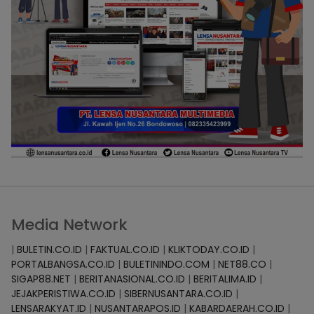
Media Network
|
BULETIN.CO.ID
|
FAKTUAL.CO.ID
|
KLIKTODAY.CO.ID
|
PORTALBANGSA.CO.ID
|
BULETININDO.COM
|
NET88.CO
|
SIGAP88.NET
|
BERITANASIONAL.CO.ID
|
BERITALIMA.ID
|
JEJAKPERISTIWA.CO.ID
|
SIBERNUSANTARA.CO.ID
|
LENSARAKYAT.ID
|
NUSANTARAPOS.ID
|
KABARDAERAH.CO.ID
|