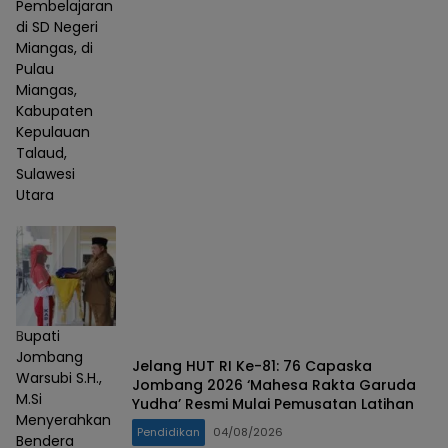
Pembelajaran
di SD Negeri
Miangas, di
Pulau
Miangas,
Kabupaten
Kepulauan
Talaud,
Sulawesi
Utara
Bupati
Jombang
Jelang HUT RI Ke-81: 76 Capaska
Warsubi S.H.,
Jombang 2026 ‘Mahesa Rakta Garuda
M.Si
Yudha’ Resmi Mulai Pemusatan Latihan
Menyerahkan
Pendidikan
04/08/2026
Bendera