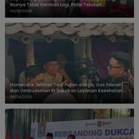
Ibunya Tidak Kembali Lagi, Polisi Telusuri
Keberadaan Orang Tua
06/08/2026
Homecare Jember Tuai Pujian warga, Gus Fawait
dan Ombudsman RI Saksikan Layanan Kesehatan
Rumah Pasien
06/08/2026