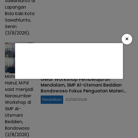
Sawahlunto di
Lapangan
Bola Kaki Kota
Sawahlunto,
Senin
(3/8/2026).
×
Mohammad
Gelar Workshop Pembelajaran
Hairul, M.Pd
Mendalam, SMP Al-Utsmani Beddian
saat menjadi
Bondowoso Fokus Penguatan Materi
Narasumber
Esensial
Pendidikan
02/08/2026
Workshop di
SMP Al-
Utsmani
Beddien,
Bondowoso
(2/8/2026).