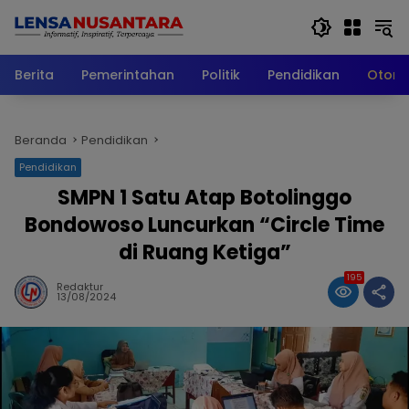
Langsung
ke
konten
Berita
Pemerintahan
Politik
Pendidikan
Otomo
Beranda
Pendidikan
Pendidikan
SMPN 1 Satu Atap Botolinggo
Bondowoso Luncurkan “Circle Time
di Ruang Ketiga”
195
Redaktur
13/08/2024