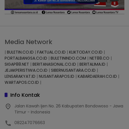
Media Network
|
BULETIN.CO.ID
|
FAKTUAL.CO.ID
|
KLIKTODAY.CO.ID
|
PORTALBANGSA.CO.ID
|
BULETININDO.COM
|
NET88.CO
|
SIGAP88.NET
|
BERITANASIONAL.CO.ID
|
BERITALIMA.ID
|
JEJAKPERISTIWA.CO.ID
|
SIBERNUSANTARA.CO.ID
|
LENSARAKYAT.ID
|
NUSANTARAPOS.ID
|
KABARDAERAH.CO.ID
|
WARTAPOS.CO.ID
|
Info Kontak
Jalan Kawah Ijen No. 26 Kabupaten Bondowoso - Jawa
Timur - Indonesia
082247076663