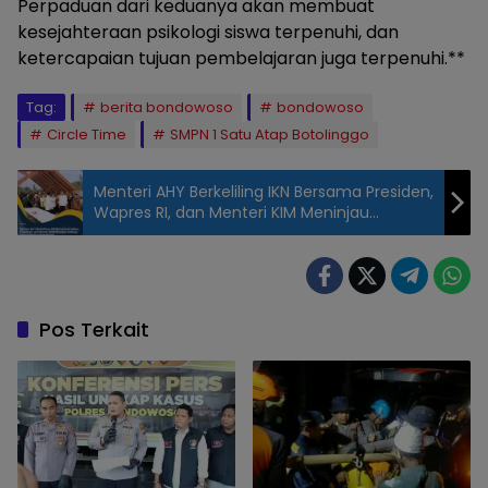
Perpaduan dari keduanya akan membuat
kesejahteraan psikologi siswa terpenuhi, dan
ketercapaian tujuan pembelajaran juga terpenuhi.**
Tag:
berita bondowoso
bondowoso
Circle Time
SMPN 1 Satu Atap Botolinggo
Menteri AHY Berkeliling IKN Bersama Presiden,
Wapres RI, dan Menteri KIM Meninjau
Embung hingga Sumbu Kebangsaan
Circle Time
sebagai
Ruang Ketiga
Pembelajaran
Pos Terkait
di SMPN 1 Satu
Atap
Botolinggo,
Bondowoso.