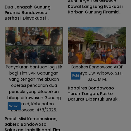
AKBP Aryo Dwi Wibowo
Kawal Langsung Evakuasi
Dua Jenazah Gunung
Korban Gunung Piramid
Piramid Bondowoso
Bondowoso
Berhasil Dievakuasi,
Kapolres Aryo Apresiasi
Tim Gabungan
Penyaluran bantuan logistik
Kapolres Bondowoso AKBP
bagi Tim SAR Gabungan
Dr. Aryo Dwi Wibowo, S.H.,
Polri
yang tengah melakukan
S.I.K., M.M.
operasi pencarian dua
Kapolres Bondowoso
pendaki yang dilaporkan
Turun Tangan, Posko
hilang di kawasan Gunung
Darurat Dibentuk untuk
Piramid, Kabupaten
Percepat Pencarian
Sosial
Bondowoso. 4/8/2026.
Pendaki Hilang
Peduli Misi Kemanusiaan,
Sakera Bondowoso
Salurkan Logistik bagi Tim