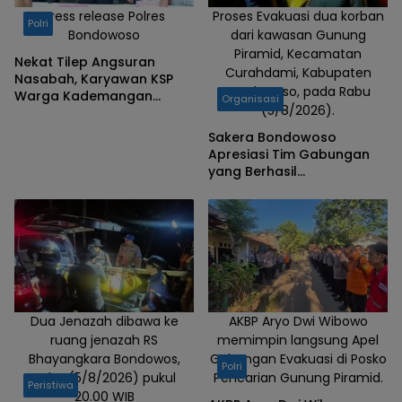
Press release Polres
Proses Evakuasi dua korban
Polri
Bondowoso
dari kawasan Gunung
Piramid, Kecamatan
Nekat Tilep Angsuran
Curahdami, Kabupaten
Nasabah, Karyawan KSP
Bondowoso, pada Rabu
Warga Kademangan
Organisasi
(5/8/2026).
Bondowoso Ditangkap
Polisi
Sakera Bondowoso
Apresiasi Tim Gabungan
yang Berhasil
Mengevakuasi Dua Korban
Gunung Piramid
Dua Jenazah dibawa ke
AKBP Aryo Dwi Wibowo
ruang jenazah RS
memimpin langsung Apel
Bhayangkara Bondowos,
Gabungan Evakuasi di Posko
Polri
Rabu (5/8/2026) pukul
Pencarian Gunung Piramid.
Peristiwa
20.00 WIB