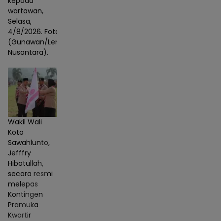
kepada
wartawan,
Selasa,
4/8/2026. Foto :
(Gunawan/Lensa
Nusantara).
Wakil Wali
Kota
Sawahlunto,
Jefffry
Hibatullah,
secara resmi
melepas
Kontingen
Pramuka
Kwartir