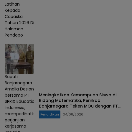
Latihan
Kepada
Capaska
Tahun 2026 Di
Halaman
Pendopo
Bupati
Banjarnegara
Amalia Desiana
Meningkatkan Kemampuan Siswa di
bersama PT
Bidang Matematika, Pemkab
SPRIX Education
Banjarnegara Teken MOu dengan PT
Indonesia,
SPRIX Asal Jepang
memperlihatkan
Pendidikan
04/08/2026
perjanjian
kerjasama