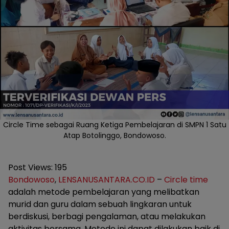
Circle Time sebagai Ruang Ketiga Pembelajaran di SMPN 1 Satu
Atap Botolinggo, Bondowoso.
Post Views:
195
Bondowoso
,
LENSANUSANTARA.CO.ID
–
Circle time
adalah metode pembelajaran yang melibatkan
murid dan guru dalam sebuah lingkaran untuk
berdiskusi, berbagi pengalaman, atau melakukan
aktivitas bersama. Metode ini dapat dilakukan baik di