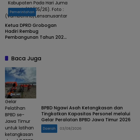
Kabupaten Pada Hari Jumat
Pagi, (29/05/26). Foto :
Pemerintahan
(Vamberrino/Lensanusantara)
Ketua DPRD Grobogan
Hadiri Rembug
Pembangunan Tahun 2026
di Pendopo Kabupaten
Baca Juga
Gelar
BPBD Ngawi Asah Ketangkasan dan
Pelatihan
Tingkatkan Kapasitas Personel melalui
BPBD se-
Gelar Peralatan BPBD Jawa Timur 2026
Jawa Timur
untuk latihan
Daerah
03/08/2026
ketangkasan