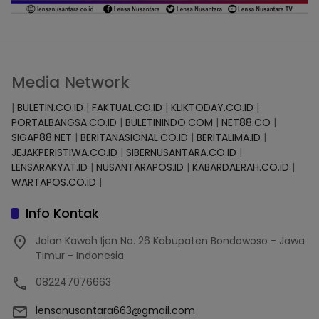
Media Network
|
BULETIN.CO.ID
|
FAKTUAL.CO.ID
|
KLIKTODAY.CO.ID
|
PORTALBANGSA.CO.ID
|
BULETININDO.COM
|
NET88.CO
|
SIGAP88.NET
|
BERITANASIONAL.CO.ID
|
BERITALIMA.ID
|
JEJAKPERISTIWA.CO.ID
|
SIBERNUSANTARA.CO.ID
|
LENSARAKYAT.ID
|
NUSANTARAPOS.ID
|
KABARDAERAH.CO.ID
|
WARTAPOS.CO.ID
|
Info Kontak
Jalan Kawah Ijen No. 26 Kabupaten Bondowoso - Jawa
Timur - Indonesia
082247076663
lensanusantara663@gmail.com