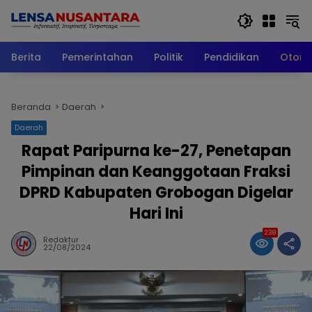
Langsung
ke
konten
Berita
Pemerintahan
Politik
Pendidikan
Otomo
Beranda
Daerah
Daerah
Rapat Paripurna ke-27, Penetapan
Pimpinan dan Keanggotaan Fraksi
DPRD Kabupaten Grobogan Digelar
Hari Ini
238
Redaktur
22/08/2024