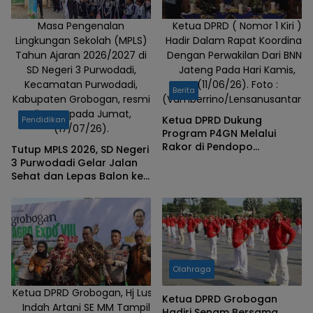
Nusantara )
Masa Pengenalan
Ketua DPRD ( Nomor 1 Kiri )
Lingkungan Sekolah (MPLS)
Hadir Dalam Rapat Koordinasi
Tahun Ajaran 2026/2027 di
Dengan Perwakilan Dari BNNP
SD Negeri 3 Purwodadi,
Jateng Pada Hari Kamis,
Kecamatan Purwodadi,
(11/06/26). Foto :
Berita
Kabupaten Grobogan, resmi
(Vamberrino/Lensanusantara)
ditutup pada Jumat,
Ketua DPRD Dukung
Pendidikan
(17/07/26).
Program P4GN Melalui
Rakor di Pendopo
Tutup MPLS 2026, SD Negeri
Kabupaten
3 Purwodadi Gelar Jalan
Sehat dan Lepas Balon ke
Udara
Olahraga
Ketua DPRD Grobogan, Hj Lusia
Ketua DPRD Grobogan
Indah Artani SE MM Tampil
Hadiri Senam Bersama