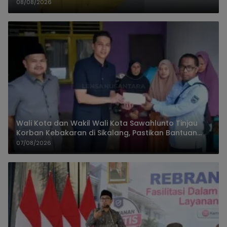
08/08/2026
Wali Kota dan Wakil Wali Kota Sawahlunto Tinjau
Korban Kebakaran di Sikalang, Pastikan Bantuan
dan Perkuat Mitigasi Bencana
07/08/2026