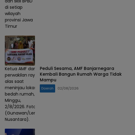
dan skill BPBD
di setiap
wilayah
provinsi Jawa
Timur
Peduli Sesama, AMF Banjarnegara
Ketua AMF dan
Kembali Bangun Rumah Warga Tidak
perwakilan rayap
Mampu
alas saat
meninjau lokasi
Daerah
02/08/2026
bedah rumah,
Minggu,
2/8/2026. Foto :
(Gunawan/Lensa
Nusantara).