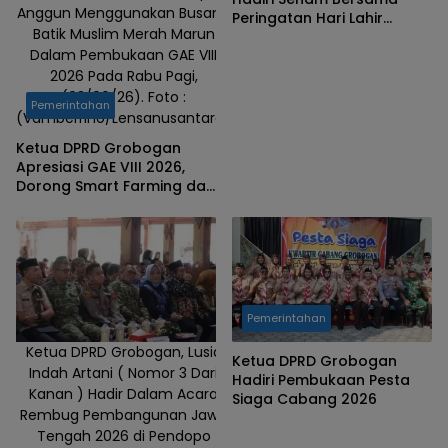
Anggun Menggunakan Busana
Peringatan Hari Lahir
Batik Muslim Merah Marun
Pancasila di Alun – alun
Dalam Pembukaan GAE VIII
Purwodadi
2026 Pada Rabu Pagi,
(03/06/26). Foto :
Pemerintahan
(Vamberrino/Lensanusantara)
Ketua DPRD Grobogan
Apresiasi GAE VIII 2026,
Dorong Smart Farming dan
Penguatan Ekonomi
Pertanian
Pemerintahan
Ketua DPRD Grobogan, Lusia
Ketua DPRD Grobogan
Indah Artani ( Nomor 3 Dari
Hadiri Pembukaan Pesta
Kanan ) Hadir Dalam Acara
Siaga Cabang 2026
Rembug Pembangunan Jawa
Tengah 2026 di Pendopo