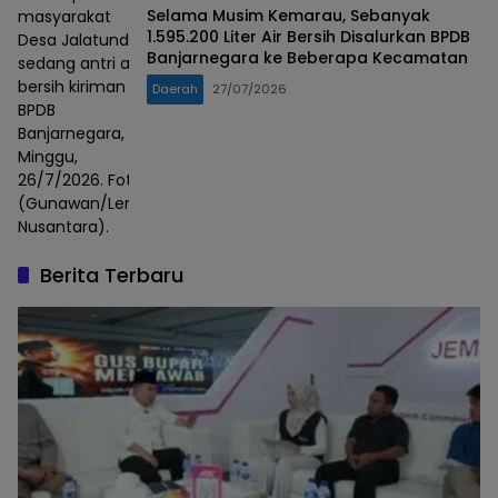
Selama Musim Kemarau, Sebanyak
masyarakat
1.595.200 Liter Air Bersih Disalurkan BPDB
Desa Jalatunda
Banjarnegara ke Beberapa Kecamatan
sedang antri air
bersih kiriman
Daerah
27/07/2026
BPDB
Banjarnegara,
Minggu,
26/7/2026. Foto :
(Gunawan/Lensa
Nusantara).
Berita Terbaru