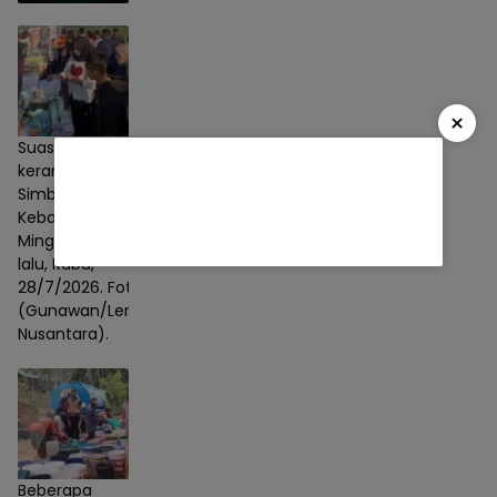
×
CFD di Desa Simbang – Kebanaran
Suasana
Banjarnegara, Diduga Dibuat Ajang
keramaian CFD
Pungli
Simbang -
Kebanaran pada
Daerah
29/07/2026
Minggu, (26/7)
lalu, Rabu,
28/7/2026. Foto :
(Gunawan/Lensa
Nusantara).
Beberapa