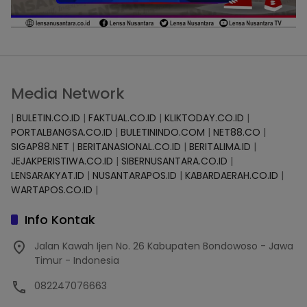
Media Network
|
BULETIN.CO.ID
|
FAKTUAL.CO.ID
|
KLIKTODAY.CO.ID
|
PORTALBANGSA.CO.ID
|
BULETININDO.COM
|
NET88.CO
|
SIGAP88.NET
|
BERITANASIONAL.CO.ID
|
BERITALIMA.ID
|
JEJAKPERISTIWA.CO.ID
|
SIBERNUSANTARA.CO.ID
|
LENSARAKYAT.ID
|
NUSANTARAPOS.ID
|
KABARDAERAH.CO.ID
|
WARTAPOS.CO.ID
|
Info Kontak
Jalan Kawah Ijen No. 26 Kabupaten Bondowoso - Jawa
Timur - Indonesia
082247076663