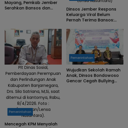
Lensa Nusantara)
Mayang, Pemkab Jember
Serahkan Bansos dan
Dinsos Jember Respons
Layanan Kesehatan
Keluarga Viral Belum
Pernah Terima Bansos:
Ternyata Masuk Desil 5
Pemerintahan
Plt Dinas Sosial,
Wujudkan Sekolah Ramah
Pemberdayaan Perempuan
Anak, Dinsos Bondowoso
dan Perlindungan Anak
Gencar Cegah Bullying
Kabupaten Banjarnegara,
dan Kekerasan Pelajar
Drs. Sila Satriana, M,Si, saat
ditemui di kantornya, Rabu,
8/4/2026. Foto :
(Gunawan/Lensa
Pemerintahan
Nusantara).
Mencegah KPM Menyalah