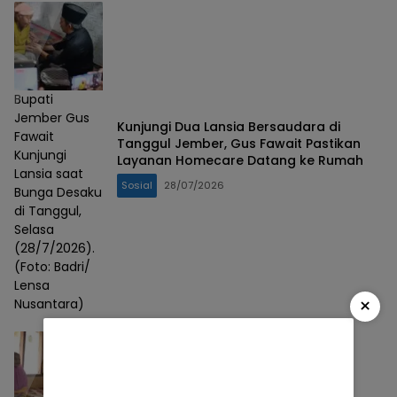
Bupati
Jember Gus
Kunjungi Dua Lansia Bersaudara di
Fawait
Tanggul Jember, Gus Fawait Pastikan
Kunjungi
Layanan Homecare Datang ke Rumah
Lansia saat
Sosial
28/07/2026
Bunga Desaku
di Tanggul,
Selasa
(28/7/2026).
(Foto: Badri/
Lensa
×
Nusantara)