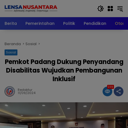
Langsung
ke
konten
Berita
Pemerintahan
Politik
Pendidikan
Otomo
Beranda
Sosial
Sosial
Pemkot Padang Dukung Penyandang
Disabilitas Wujudkan Pembangunan
Inklusif
239
Redaktur
11/09/2024