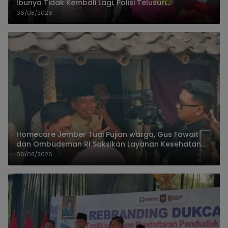
Ibunya Tidak Kembali Lagi, Polisi Telusuri
Keberadaan Orang Tua
06/08/2026
Homecare Jember Tuai Pujian warga, Gus Fawait
dan Ombudsman RI Saksikan Layanan Kesehatan
Rumah Pasien
06/08/2026