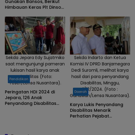
Gunakan Bansos, Berikut
Himbauan Keras Plt Dinsos
PPPA Banjarnegara
Sekda Jepara Edy Sujatmiko
Sekda Indarto dan Ketua
saat mengunjungi pameran
Komisi IV DPRD Banjarnegara
lukisan hasil karya anak
Dedi Suromli, melihat karya
Disabilitas (Foto:
hasil dari para penyandang
Pendidikan
Yosef/Lensa Nusantara).
Disabilitas, Minggu,
1/12/2024. (Foto :
Peringatan HDI 2024 di
Daerah
Gunawan/Lensa Nusantara).
Jepara, 126 Anak
Penyandang Disabilitas
Karya Lukis Penyandang
Ikuti Gebyar Inklusi dan
Disabilitas Menarik
Pameran Karya
Perhatian Pejabat
Banjarnegara