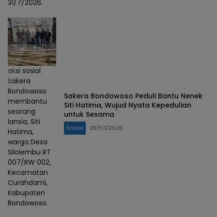
31/7/2026.
aksi sosial
Sakera
Bondowoso
Sakera Bondowoso Peduli Bantu Nenek
membantu
Siti Hatima, Wujud Nyata Kepedulian
seorang
untuk Sesama
lansia, Siti
Sosial
29/07/2026
Hatima,
warga Desa
Silolembu RT
007/RW 002,
Kecamatan
Curahdami,
Kabupaten
Bondowoso.