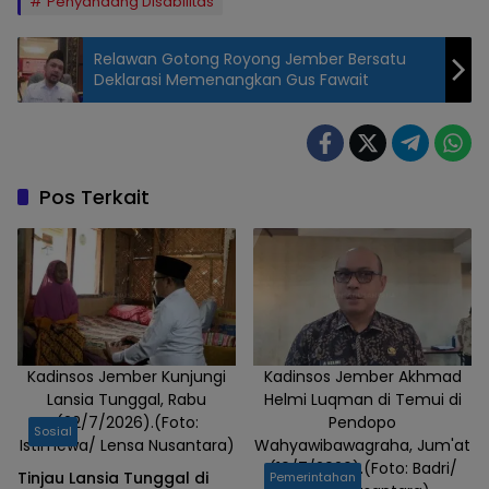
Penyandang Disabilitas
Relawan Gotong Royong Jember Bersatu
Deklarasi Memenangkan Gus Fawait
Bimtek
pemberdayaan
penyandang
disabilitas di
Pos Terkait
salah satu
hotel di Kota
Padang, Rabu
11/9/2024.
(Foto:
Nofri/Lensa
Nusantara)
Kadinsos Jember Kunjungi
Kadinsos Jember Akhmad
Lansia Tunggal, Rabu
Helmi Luqman di Temui di
(22/7/2026).(Foto:
Pendopo
Sosial
Istimewa/ Lensa Nusantara)
Wahyawibawagraha, Jum'at
(10/7/2026).(Foto: Badri/
Tinjau Lansia Tunggal di
Pemerintahan