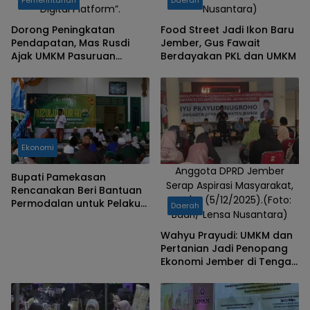
Digital Platform”.
Nusantara)
di Alun alun
Dorong Peningkatan
Food Street Jadi Ikon Baru
2
Pendapatan, Mas Rusdi
Jember, Gus Fawait
Ajak UMKM Pasuruan
Berdayakan PKL dan UMKM
Kuasai Teknik Live
Commerce
Ekonomi
Anggota DPRD Jember
Bupati Pamekasan
Serap Aspirasi Masyarakat,
Rencanakan Beri Bantuan
Jum'at (5/12/2025).(Foto:
Permodalan untuk Pelaku
Daerah
Badri/ Lensa Nusantara)
UMKM
Wahyu Prayudi: UMKM dan
Pertanian Jadi Penopang
Ekonomi Jember di Tengah
Defisit Anggaran