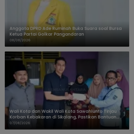
Anggota DPRD Ade Ruminah Buka Suara soal Bursa
Ketua Partai Golkar Pangandaran
08/08/2026
Wali Kota dan Wakil Wali Kota Sawahlunto Tinjau
Korban Kebakaran di Sikalang, Pastikan Bantuan
dan Perkuat Mitigasi Bencana
07/08/2026