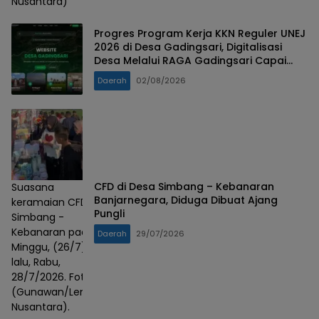
Nusantara)
Progres Program Kerja KKN Reguler UNEJ
2026 di Desa Gadingsari, Digitalisasi
Desa Melalui RAGA Gadingsari Capai
98% Penyelesaian
Daerah
02/08/2026
CFD di Desa Simbang – Kebanaran
Suasana
Banjarnegara, Diduga Dibuat Ajang
keramaian CFD
Pungli
Simbang -
Kebanaran pada
Daerah
29/07/2026
Minggu, (26/7)
lalu, Rabu,
28/7/2026. Foto :
(Gunawan/Lensa
Nusantara).