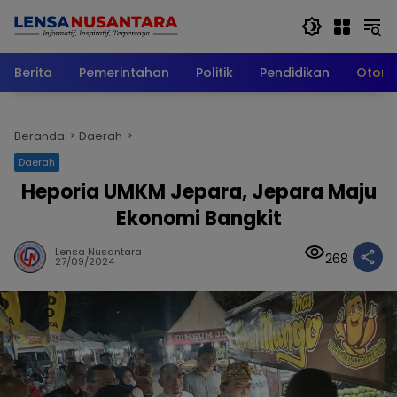
Langsung
ke
konten
Berita
Pemerintahan
Politik
Pendidikan
Otomo
Beranda
Daerah
Daerah
Heporia UMKM Jepara, Jepara Maju
Ekonomi Bangkit
Lensa Nusantara
268
27/09/2024