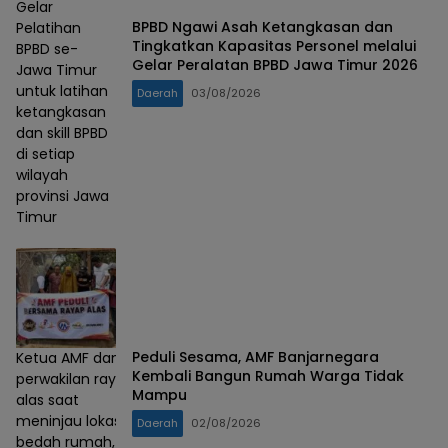
Gelar
BPBD Ngawi Asah Ketangkasan dan
Pelatihan
Tingkatkan Kapasitas Personel melalui
BPBD se-
Gelar Peralatan BPBD Jawa Timur 2026
Jawa Timur
untuk latihan
Daerah
03/08/2026
ketangkasan
dan skill BPBD
di setiap
wilayah
provinsi Jawa
Timur
Peduli Sesama, AMF Banjarnegara
Ketua AMF dan
Kembali Bangun Rumah Warga Tidak
perwakilan rayap
Mampu
alas saat
meninjau lokasi
Daerah
02/08/2026
bedah rumah,