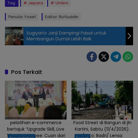
Tag:
Jepara
Umkm
Penulis: Yosef
Editor: Rofiuddin
Sugiyarto Janji Dampingi Paisal untuk
Membangun Dumai Lebih Baik
Ketua
Panitia Edy
Siswanto
dan PJ
Pos Terkait
Bupati
Jepara Edy
Supriyanta
beserta
Forkopimda
saat
meresmikan
pelatihan e-commerce
Food Street di Bangun di jln
bertajuk “Upgrade Skill, Live
Kartini, Sabtu (11/4/2026).
Pembukaan
TikTok & Shopee: Cuan dari
(Foto: Badri/ Lensa
Bazar UMKM
Pemerintahan
Daerah