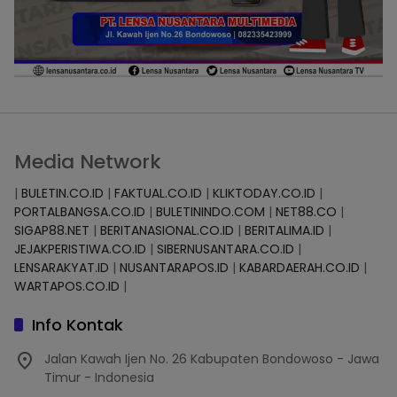
Media Network
|
BULETIN.CO.ID
|
FAKTUAL.CO.ID
|
KLIKTODAY.CO.ID
|
PORTALBANGSA.CO.ID
|
BULETININDO.COM
|
NET88.CO
|
SIGAP88.NET
|
BERITANASIONAL.CO.ID
|
BERITALIMA.ID
|
JEJAKPERISTIWA.CO.ID
|
SIBERNUSANTARA.CO.ID
|
LENSARAKYAT.ID
|
NUSANTARAPOS.ID
|
KABARDAERAH.CO.ID
|
WARTAPOS.CO.ID
|
Info Kontak
Jalan Kawah Ijen No. 26 Kabupaten Bondowoso - Jawa
Timur - Indonesia