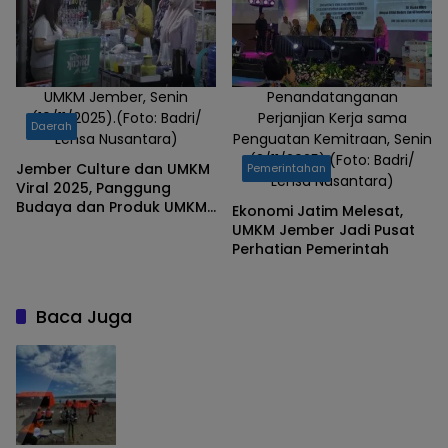
UMKM Jember, Senin
Penandatanganan
(10/11/2025).(Foto: Badri/
Perjanjian Kerja sama
Daerah
Lensa Nusantara)
Penguatan Kemitraan, Senin
(3/11/2025).(Foto: Badri/
Jember Culture dan UMKM
Pemerintahan
Lensa Nusantara)
Viral 2025, Panggung
Budaya dan Produk UMKM
Ekonomi Jatim Melesat,
Andalan Jember
UMKM Jember Jadi Pusat
Perhatian Pemerintah
Baca Juga