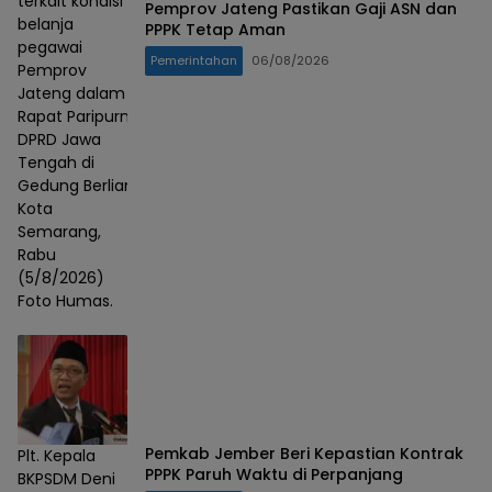
terkait kondisi
Pemprov Jateng Pastikan Gaji ASN dan
belanja
PPPK Tetap Aman
pegawai
Pemerintahan
06/08/2026
Pemprov
Jateng dalam
Rapat Paripurna
DPRD Jawa
Tengah di
Gedung Berlian,
Kota
Semarang,
Rabu
(5/8/2026)
Foto Humas.
Pemkab Jember Beri Kepastian Kontrak
Plt. Kepala
PPPK Paruh Waktu di Perpanjang
BKPSDM Deni