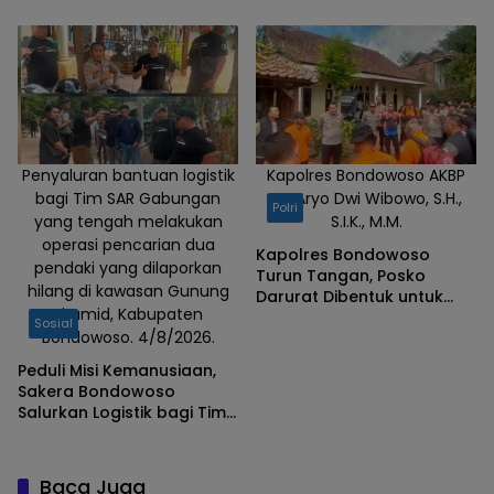
Kapolres Aryo Apresiasi
Tim Gabungan
Penyaluran bantuan logistik
Kapolres Bondowoso AKBP
bagi Tim SAR Gabungan
Dr. Aryo Dwi Wibowo, S.H.,
Polri
yang tengah melakukan
S.I.K., M.M.
operasi pencarian dua
Kapolres Bondowoso
pendaki yang dilaporkan
Turun Tangan, Posko
hilang di kawasan Gunung
Darurat Dibentuk untuk
Piramid, Kabupaten
Percepat Pencarian
Sosial
Bondowoso. 4/8/2026.
Pendaki Hilang
Peduli Misi Kemanusiaan,
Sakera Bondowoso
Salurkan Logistik bagi Tim
SAR Gabungan di Gunung
Piramid
Baca Juga