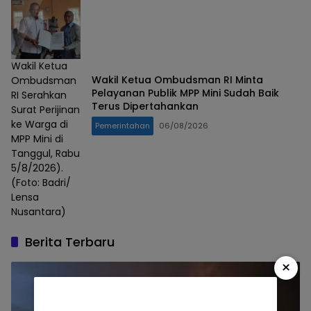
Wakil Ketua
Wakil Ketua Ombudsman RI Minta
Ombudsman
Pelayanan Publik MPP Mini Sudah Baik
RI Serahkan
Terus Dipertahankan
Surat Perijinan
ke Warga di
Pemerintahan
06/08/2026
MPP Mini di
Tanggul, Rabu
5/8/2026).
(Foto: Badri/
Lensa
Nusantara)
Berita Terbaru
×