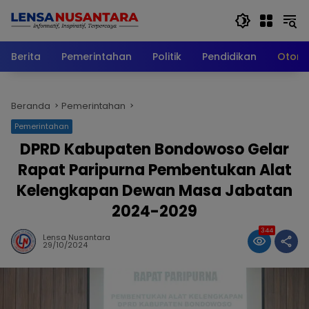
Langsung
ke
konten
Berita
Pemerintahan
Politik
Pendidikan
Otomo
Beranda
Pemerintahan
Pemerintahan
DPRD Kabupaten Bondowoso Gelar
Rapat Paripurna Pembentukan Alat
Kelengkapan Dewan Masa Jabatan
2024-2029
344
Lensa Nusantara
29/10/2024