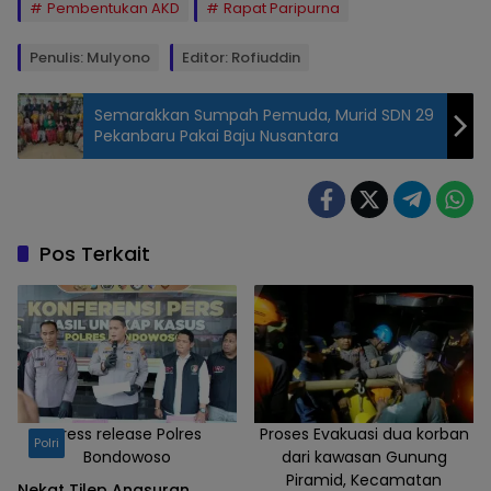
Pembentukan AKD
Rapat Paripurna
Penulis: Mulyono
Editor: Rofiuddin
Semarakkan Sumpah Pemuda, Murid SDN 29
Pekanbaru Pakai Baju Nusantara
DPRD
Bondowoso
membentuk
susunan Alat
Pos Terkait
Kelengkapan
Dewan
(AKD)
periode
2024-2029
bertempat di
Ruang Graha
Press release Polres
Proses Evakuasi dua korban
Polri
Bondowoso
dari kawasan Gunung
Paripurna.
Piramid, Kecamatan
Selasa
Nekat Tilep Angsuran