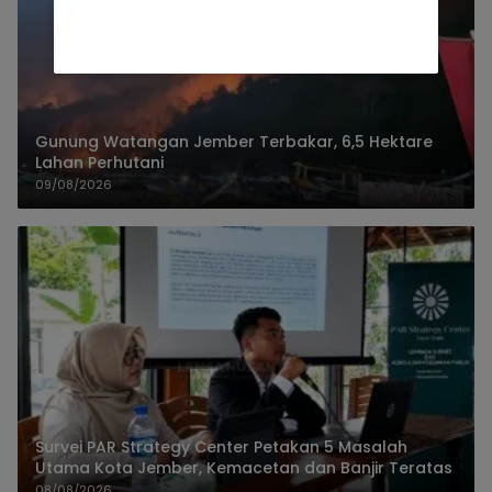
Gunung Watangan Jember Terbakar, 6,5 Hektare
Lahan Perhutani
09/08/2026
Survei PAR Strategy Center Petakan 5 Masalah
Utama Kota Jember, Kemacetan dan Banjir Teratas
08/08/2026