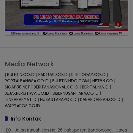
Media Network
|
BULETIN.CO.ID
|
FAKTUAL.CO.ID
|
KLIKTODAY.CO.ID
|
PORTALBANGSA.CO.ID
|
BULETININDO.COM
|
NET88.CO
|
SIGAP88.NET
|
BERITANASIONAL.CO.ID
|
BERITALIMA.ID
|
JEJAKPERISTIWA.CO.ID
|
SIBERNUSANTARA.CO.ID
|
LENSARAKYAT.ID
|
NUSANTARAPOS.ID
|
KABARDAERAH.CO.ID
|
WARTAPOS.CO.ID
|
Info Kontak
Jalan Kawah Ijen No. 26 Kabupaten Bondowoso - Jawa