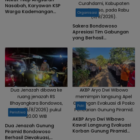
Curahdami, Kabupaten
Nasabah, Karyawan KSP
(29/10/2024).
Bondowoso, pada Rabu
Warga Kademangan
Organisasi
(5/8/2026).
Bondowoso Ditangkap
Polisi
Sakera Bondowoso
Apresiasi Tim Gabungan
yang Berhasil
Mengevakuasi Dua Korban
Gunung Piramid
Dua Jenazah dibawa ke
AKBP Aryo Dwi Wibowo
ruang jenazah RS
memimpin langsung Apel
Bhayangkara Bondowos,
Gabungan Evakuasi di Posko
Polri
Rabu (5/8/2026) pukul
Pencarian Gunung Piramid.
Peristiwa
20.00 WIB
AKBP Aryo Dwi Wibowo
Kawal Langsung Evakuasi
Dua Jenazah Gunung
Korban Gunung Piramid
Piramid Bondowoso
Bondowoso
Berhasil Dievakuasi,