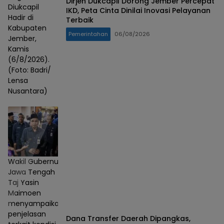
Dirjen Dukcapil Dorong Jember Percepat
Diukcapil
IKD, Peta Cinta Dinilai Inovasi Pelayanan
Hadir di
Terbaik
Kabupaten
Pemerintahan
06/08/2026
Jember,
Kamis
(6/8/2026).
(Foto: Badri/
Lensa
Nusantara)
Wakil Gubernur
Jawa Tengah
Taj Yasin
Maimoen
menyampaikan
penjelasan
Dana Transfer Daerah Dipangkas,