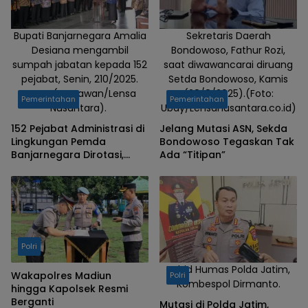
12/11/2024.
(Foto :
Gunawan/Lensa
Bupati Banjarnegara Amalia
Sekretaris Daerah
Desiana mengambil
Bondowoso, Fathur Rozi,
Nusantara)
sumpah jabatan kepada 152
saat diwawancarai diruang
pejabat, Senin, 210/2025.
Setda Bondowoso, Kamis
Foto : (Gunawan/Lensa
(28/8/2025).(Foto:
Pemerintahan
Pemerintahan
Nusantara). ‎
Ubay/Lensanusantara.co.id)
‎152 Pejabat Administrasi di
Jelang Mutasi ASN, Sekda
Lingkungan Pemda
Bondowoso Tegaskan Tak
Banjarnegara Dirotasi,
Ada “Titipan”
Amalia: Bukan Karena Suka
dan Tidak Suka
Polri
Kabid Humas Polda Jatim,
Wakapolres Madiun
Polri
Kombespol Dirmanto.
hingga Kapolsek Resmi
Berganti
Mutasi di Polda Jatim,