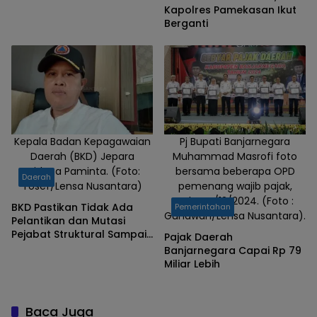
Kapolres Pamekasan Ikut
Berganti
Kepala Badan Kepagawaian
Pj Bupati Banjarnegara
Daerah (BKD) Jepara
Muhammad Masrofi foto
Sridana Paminta. (Foto:
bersama beberapa OPD
Daerah
Yosef/Lensa Nusantara)
pemenang wajib pajak,
Rabu, 4/12/2024. (Foto :
BKD Pastikan Tidak Ada
Pemerintahan
Gunawan/Lensa Nusantara).
Pelantikan dan Mutasi
Pejabat Struktural Sampai
Pajak Daerah
Pelantikan Bupati Definif
Banjarnegara Capai Rp 79
Miliar Lebih
Baca Juga