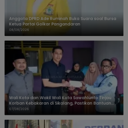
Anggota DPRD Ade Ruminah Buka Suara soal Bursa
Ketua Partai Golkar Pangandaran
08/08/2026
Wali Kota dan Wakil Wali Kota Sawahlunto Tinjau
Korban Kebakaran di Sikalang, Pastikan Bantuan
dan Perkuat Mitigasi Bencana
07/08/2026