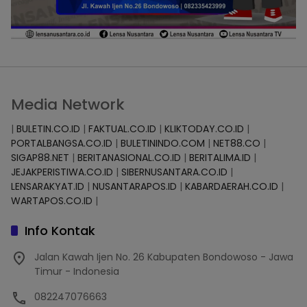
Media Network
|
BULETIN.CO.ID
|
FAKTUAL.CO.ID
|
KLIKTODAY.CO.ID
|
PORTALBANGSA.CO.ID
|
BULETININDO.COM
|
NET88.CO
|
SIGAP88.NET
|
BERITANASIONAL.CO.ID
|
BERITALIMA.ID
|
JEJAKPERISTIWA.CO.ID
|
SIBERNUSANTARA.CO.ID
|
LENSARAKYAT.ID
|
NUSANTARAPOS.ID
|
KABARDAERAH.CO.ID
|
WARTAPOS.CO.ID
|
Info Kontak
Jalan Kawah Ijen No. 26 Kabupaten Bondowoso - Jawa
Timur - Indonesia
082247076663