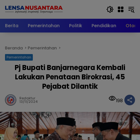
Langsung
ke
konten
Berita
Pemerintahan
Politik
Pendidikan
Otomo
Beranda
Pemerintahan
Pemerintahan
Pj Bupati Banjarnegara Kembali
Lakukan Penataan Birokrasi, 45
Pejabat Dilantik
Redaktur
198
13/11/2024