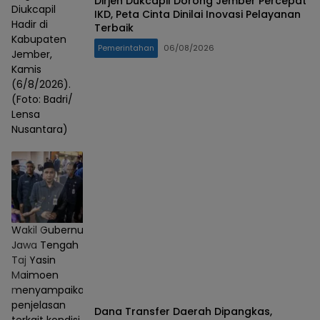
Dirjen Dukcapil Dorong Jember Percepat
Diukcapil
IKD, Peta Cinta Dinilai Inovasi Pelayanan
Hadir di
Terbaik
Kabupaten
Pemerintahan
06/08/2026
Jember,
Kamis
(6/8/2026).
(Foto: Badri/
Lensa
Nusantara)
Wakil Gubernur
Jawa Tengah
Taj Yasin
Maimoen
menyampaikan
penjelasan
Dana Transfer Daerah Dipangkas,
terkait kondisi