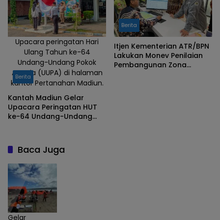
Berita
Upacara peringatan Hari
Itjen Kementerian ATR/BPN
Ulang Tahun ke-64
Lakukan Monev Penilaian
Undang-Undang Pokok
Pembangunan Zona
Agraria (UUPA) di halaman
Integritas Kantah Madiun
Berita
kantor Pertanahan Madiun.
Kantah Madiun Gelar
Upacara Peringatan HUT
ke-64 Undang-Undang
Pokok Agraria
Baca Juga
Gelar