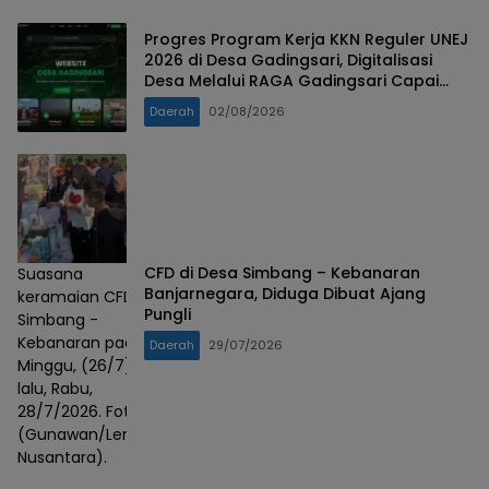
Progres Program Kerja KKN Reguler UNEJ
2026 di Desa Gadingsari, Digitalisasi
Desa Melalui RAGA Gadingsari Capai
98% Penyelesaian
Daerah
02/08/2026
CFD di Desa Simbang – Kebanaran
Suasana
Banjarnegara, Diduga Dibuat Ajang
keramaian CFD
Pungli
Simbang -
Kebanaran pada
Daerah
29/07/2026
Minggu, (26/7)
lalu, Rabu,
28/7/2026. Foto :
(Gunawan/Lensa
Nusantara).