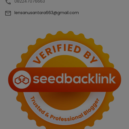
082247076663
lensanusantara663@gmail.com