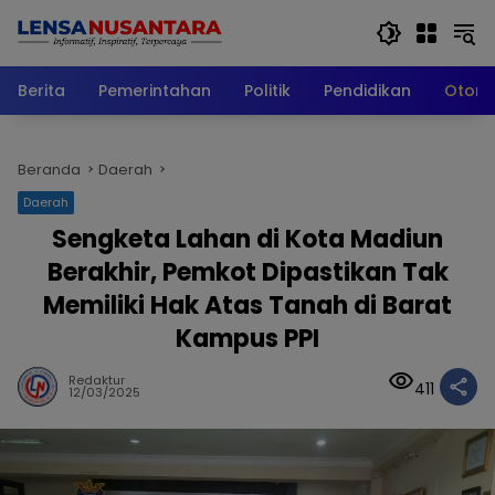
Langsung
ke
konten
Berita
Pemerintahan
Politik
Pendidikan
Otomo
Beranda
Daerah
Daerah
Sengketa Lahan di Kota Madiun
Berakhir, Pemkot Dipastikan Tak
Memiliki Hak Atas Tanah di Barat
Kampus PPI
Redaktur
411
12/03/2025