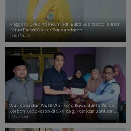
Anggota DPRD Ade Ruminah Buka Suara soal Bursa
Ketua Partai Golkar Pangandaran
08/08/2026
Wali Kota dan Wakil Wali Kota Sawahlunto Tinjau
Korban Kebakaran di Sikalang, Pastikan Bantuan
dan Perkuat Mitigasi Bencana
07/08/2026