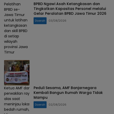
BPBD Ngawi Asah Ketangkasan dan
Pelatihan
Tingkatkan Kapasitas Personel melalui
BPBD se-
Gelar Peralatan BPBD Jawa Timur 2026
Jawa Timur
untuk latihan
Daerah
03/08/2026
ketangkasan
dan skill BPBD
di setiap
wilayah
provinsi Jawa
Timur
Peduli Sesama, AMF Banjarnegara
Ketua AMF dan
Kembali Bangun Rumah Warga Tidak
perwakilan rayap
Mampu
alas saat
meninjau lokasi
Daerah
02/08/2026
bedah rumah,