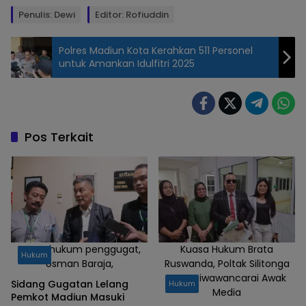
Penulis: Dewi
Editor: Rofiuddin
Polres Madiun Kota Kerahkan 511 Personel
untuk Amankan Idulfitri 2025
Kepala
Kantah ATR
BPN Kota
Madiun
Pos Terkait
Triawan
Saleh saat
wawancara
dengan
anak media
‎Kuasa hukum penggugat,
Kuasa Hukum Brata
Hukum
Usman Baraja,
Ruswanda, Poltak Silitonga
Saat Diwawancarai Awak
‎Sidang Gugatan Lelang
Hukum
Media
Pemkot Madiun Masuki