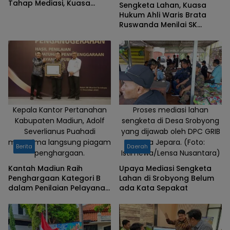
Tahap Mediasi, Kuasa
Sengketa Lahan, Kuasa
Hukum Penggugat Ungkap
Hukum Ahli Waris Brata
Dugaan Permainan Tender
Ruswanda Menilai SK
Gubernur 1974 Tidak
Sesuai
Kepala Kantor Pertanahan
Proses mediasi lahan
Kabupaten Madiun, Adolf
sengketa di Desa Srobyong
Severlianus Puahadi
yang dijawab oleh DPC GRIB
menerima langsung piagam
Jaya Jepara. (Foto:
Berita
Daerah
penghargaan.
Istimewa/Lensa Nusantara)
Kantah Madiun Raih
Upaya Mediasi Sengketa
Penghargaan Kategori B
Lahan di Srobyong Belum
dalam Penilaian Pelayanan
ada Kata Sepakat
Publik 2024