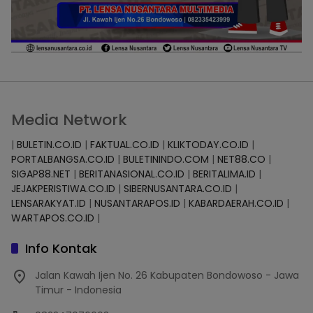
Media Network
|
BULETIN.CO.ID
|
FAKTUAL.CO.ID
|
KLIKTODAY.CO.ID
|
PORTALBANGSA.CO.ID
|
BULETININDO.COM
|
NET88.CO
|
SIGAP88.NET
|
BERITANASIONAL.CO.ID
|
BERITALIMA.ID
|
JEJAKPERISTIWA.CO.ID
|
SIBERNUSANTARA.CO.ID
|
LENSARAKYAT.ID
|
NUSANTARAPOS.ID
|
KABARDAERAH.CO.ID
|
WARTAPOS.CO.ID
|
Info Kontak
Jalan Kawah Ijen No. 26 Kabupaten Bondowoso - Jawa
Timur - Indonesia