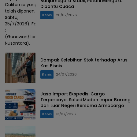
Banjarnegara Stabil, Petani Mengaku
California yang
Dibantu Cuaca
telah dipanen,
Bisnis
26/07/2026
Sabtu,
25/7/2026). Foto
:
(Gunawan/Lensa
Nusantara).
Dampak Kelebihan Stok terhadap Arus
Kas Bisnis
Bisnis
24/07/2026
Jasa Import Ekspedisi Cargo
Terpercaya, Solusi Mudah Impor Barang
dari Luar Negeri Bersama Armocargo
Bisnis
13/07/2026