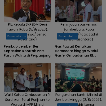
Hotel
Jember,
Kamis
(1/5/2025).
(Foto:
Plt. Kepala BKPSDM Deni
Peninjauan puskemas
Irawan, Rabu (5/8/2026).
Sumberbaru, Rabu
Badri/
(Foto: Istimewa/ Lensa
(5/8/2026).(Foto: Badri/
Lensa
Pemerintahan
Pemerintahan
Nusantara)
Lensa Nusantara)
Nusantara)
Pemkab Jember Beri
Gus Fawait Kenalkan
Kepastian Kontrak PPPK
Homecare hingga Wadul
Paruh Waktu di Perpanjang
Gus’e, Ombudsman RI:
Jember Berhasil Hadirkan
Layanan Kualitas
Wakil Ketua Ombudsman RI
Pengukuhan Santri Milinial di
Serahkan Surat Perijinan ke
Jember, Minggu (2/8/2026).
Warga di MPP Mini di
(Foto: Badri/ Lensa