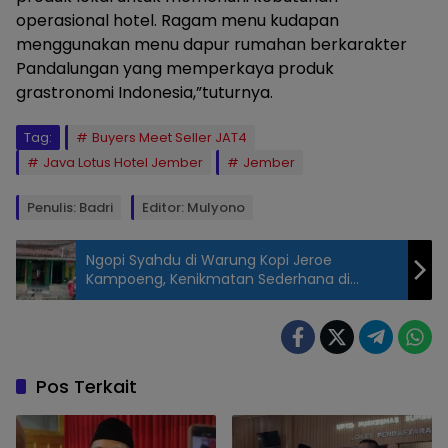
operasional hotel. Ragam menu kudapan
menggunakan menu dapur rumahan berkarakter
Pandalungan yang memperkaya produk
grastronomi Indonesia,”tuturnya.
Tag:
Buyers Meet Seller JAT4
Java Lotus Hotel Jember
Jember
Penulis: Badri
Editor: Mulyono
Ngopi Syahdu di Warung Kopi Jeroe
Kampoeng, Kenikmatan Sederhana di
Tengah Ketenangan
Peserta
Table Top
East Java
Adventure
Pos Terkait
Trips di
Java Lotus