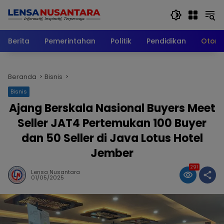
Langsung
ke
konten
Berita
Pemerintahan
Politik
Pendidikan
Otomo
Beranda
Bisnis
Bisnis
Ajang Berskala Nasional Buyers Meet
Seller JAT4 Pertemukan 100 Buyer
dan 50 Seller di Java Lotus Hotel
Jember
291
Lensa Nusantara
01/05/2025