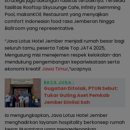
strategis juga dukungan fasilitas terbaiknya. Tersedia
fasilitas Rooftop SkyLounge Cafe, Infinity Swimming
Pool, makanKOE Restaurant yang menyajikan
comfort Indonesian food rasa Jemberan hingga
Ballroom yang representative.
“Java Lotus Hotel Jember menjadi rumah besar bagi
seluruh tamu, peserta Table Top JAT4 2025,
Mengusung misi menejemen respek kelokalan-dan
mendukung pengembangan kepariwisataan serta
ekonomi kreatif
Jawa Timur
,”ucapnya.
BACA JUGA :
Gugatan Ditolak, PTUN Sebut:
Tukar Guling Aset Pemkab
Jember Dinilai Sah
Ia mengungkapkan, Java Lotus Hotel Jember
menghadirkan layanan hospitality berkonsep rumah
besar Nusantara yang mengedepankan