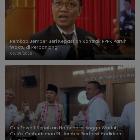
Pemkab Jember Beri Kepastian Kontrak PPPK Paruh
Waktu di Perpanjang
06/08/2026
Gus Fawait Kenalkan Homecare hingga Wadul
Gus’e, Ombudsman RI: Jember Berhasil Hadirkan
Layanan Kualitas