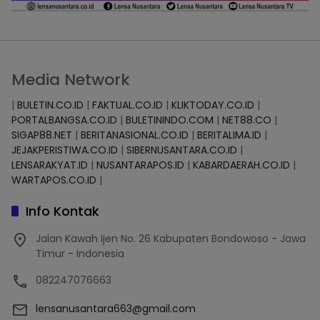
Media Network
|
BULETIN.CO.ID
|
FAKTUAL.CO.ID
|
KLIKTODAY.CO.ID
|
PORTALBANGSA.CO.ID
|
BULETININDO.COM
|
NET88.CO
|
SIGAP88.NET
|
BERITANASIONAL.CO.ID
|
BERITALIMA.ID
|
JEJAKPERISTIWA.CO.ID
|
SIBERNUSANTARA.CO.ID
|
LENSARAKYAT.ID
|
NUSANTARAPOS.ID
|
KABARDAERAH.CO.ID
|
WARTAPOS.CO.ID
|
Info Kontak
Jalan Kawah Ijen No. 26 Kabupaten Bondowoso - Jawa
Timur - Indonesia
082247076663
lensanusantara663@gmail.com