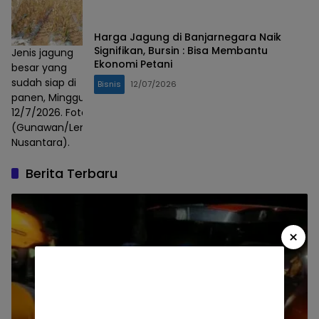
Harga Jagung di Banjarnegara Naik
Signifikan, Bursin : Bisa Membantu
Jenis jagung
Ekonomi Petani
besar yang
sudah siap di
Bisnis
12/07/2026
panen, Minggu,
12/7/2026. Foto :
(Gunawan/Lensa
Nusantara).
Berita Terbaru
×