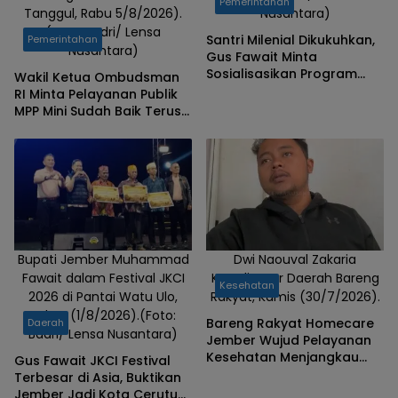
Pemerintahan
Tanggul, Rabu 5/8/2026).
Nusantara)
(Foto: Badri/ Lensa
Santri Milenial Dikukuhkan,
Pemerintahan
Nusantara)
Gus Fawait Minta
Sosialisasikan Program
Wakil Ketua Ombudsman
Pemkab Jember
RI Minta Pelayanan Publik
MPP Mini Sudah Baik Terus
Dipertahankan
Bupati Jember Muhammad
Dwi Naouval Zakaria
Fawait dalam Festival JKCI
Koordinator Daerah Bareng
Kesehatan
2026 di Pantai Watu Ulo,
Rakyat, Kamis (30/7/2026).
Sabtu (1/8/2026).(Foto:
Bareng Rakyat Homecare
Daerah
Badri/ Lensa Nusantara)
Jember Wujud Pelayanan
Kesehatan Menjangkau
Gus Fawait JKCI Festival
Kelompok Rentan
Terbesar di Asia, Buktikan
Jember Jadi Kota Cerutu