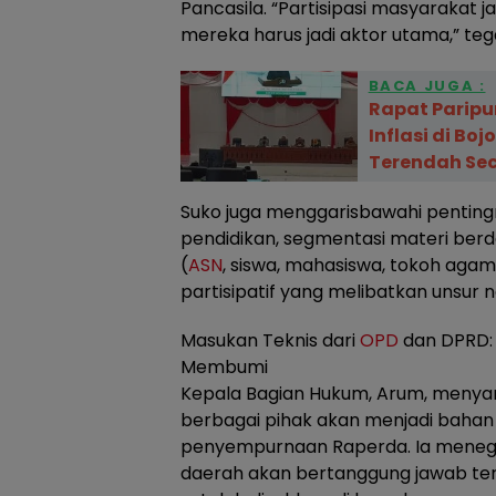
Pancasila. “Partisipasi masyarakat 
mereka harus jadi aktor utama,” teg
BACA JUGA :
Rapat Paripu
Inflasi di Bo
Terendah Sec
Suko juga menggarisbawahi pentingn
pendidikan, segmentasi materi ber
(
ASN
, siswa, mahasiswa, tokoh agam
partisipatif yang melibatkan unsur
Masukan Teknis dari
OPD
dan DPRD: 
Membumi
Kepala Bagian Hukum, Arum, meny
berbagai pihak akan menjadi bahan
penyempurnaan Raperda. Ia mene
daerah akan bertanggung jawab t