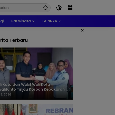
igi
Pariwisata
LAINNYA
×
rita Terbaru
i Kota dan Wakil Wali Kota
ahlunto Tinjau Korban Kebakaran di
alang, Pastikan Bantuan dan Perkuat
08/2026
igasi Bencana