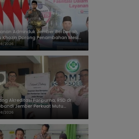
yanan Adminduk Jember Berbenah,
s Khozin Dorong Penambahan Mesin
ak e-KTP
08/2026
ang Akreditasi Paripurna, RSD dr
bandi Jember Perkuat Mutu
ayanan Terus Ditingkatkan
08/2026