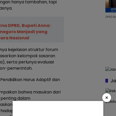
jangan hanya tambahan, tapi
asnya.
DPRD B
rna DPRD, Bupati Anna:
jonegoro Menjadi yang
ara Nasional
ya kejelasan struktur forum
dasarkan kelompok sasaran
a), serta perlunya evaluasi
 non-pemerintah.
Pendidikan Harus Adaptif dan
Jo
ampaikan bahwa masukan dari
×
 penting dalam
gaskan bahwa perangkat
erhadap pelaksanaan
Perda