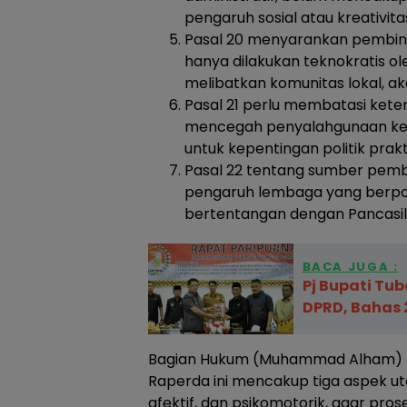
pengaruh sosial atau kreativit
Pasal 20 menyarankan pembin
hanya dilakukan teknokratis ol
melibatkan komunitas lokal, ak
Pasal 21 perlu membatasi keterl
mencegah penyalahgunaan keg
untuk kepentingan politik prakt
Pasal 22 tentang sumber pembi
pengaruh lembaga yang berpote
bertentangan dengan Pancasil
BACA JUGA :
Pj Bupati Tu
DPRD, Bahas 
Bagian Hukum (Muhammad Alham) 
Raperda ini mencakup tiga aspek uta
afektif, dan psikomotorik, agar pr