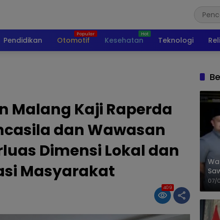
Pendidikan
Otomotif
Kesehatan
Teknologi
Rel
Be
 Malang Kaji Raperda
ncasila dan Wawasan
luas Dimensi Lokal dan
Wal
pasi Masyarakat
Saw
Sik
07/
Mit
409