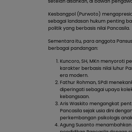
setelah disahkan, di bawah pengawa
Kesbangpol (Purwoto) mengapresias
sebagai landasan hukum penting ba
politik yang berbasis nilai Pancasila.
Sementara itu, para anggota Pans
berbagai pandangan:
Kuncoro, SH, MKn menyoroti 
karakter berbasis nilai luhur P
era modern.
Fathur Rohman, SPdI menekanka
diperingati sebagai upaya kol
kebangsaan.
Aris Waskito mengangkat pent
Pancasila sejak usia dini deng
perkembangan psikologis anak
Agung Susanto menambahkan 
pendidikan Pancasila dengan s