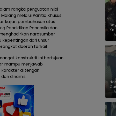
alam rangka penguatan nilai-
 Malang melalui Panitia Khusus
ar kajian pembahasan atas
Bay
g Pendidikan Pancasila dan
Kal
 menghadirkan narasumber
Pol
06/
 kepentingan dari unsur
perangkat daerah terkait.
angat konstruktif ini bertujuan
gar mampu menjawab
 karakter di tengah
dan dinamis.
Hom
Gu
Sa
06/
Pas