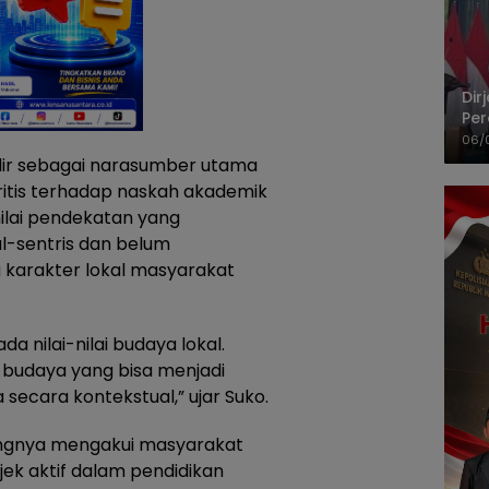
Dir
Per
Pel
06/
dir sebagai narasumber utama
itis terhadap naskah akademik
ilai pendekatan yang
l-sentris dan belum
karakter lokal masyarakat
a nilai-nilai budaya lokal.
budaya yang bisa menjadi
ecara kontekstual,” ujar Suko.
tingnya mengakui masyarakat
jek aktif dalam pendidikan