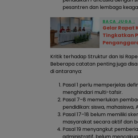
pesantren dan lembaga keag
BACA JUGA :
Gelar Rapat 
Tingkatkan 
Penganggar
Kritik terhadap Struktur dan Isi Rap
Beberapa catatan penting juga di
di antaranya:
Pasal 1 perlu memperjelas defi
menghindari multi-tafsir.
Pasal 7–8 memerlukan pembagi
pendidikan: siswa, mahasiswa, 
Pasal 17–18 belum memiliki ske
masyarakat secara aktif dan b
Pasal 19 menyangkut pemberian
administratif, belum mencakup ni