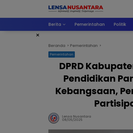
Langsung
ke
konten
Berita
Pemerintahan
Politik
×
Beranda
Pemerintahan
Pemerintahan
DPRD Kabupaten
Pendidikan Pa
Kebangsaan, Per
Partisi
Lensa Nusantara
08/05/2025