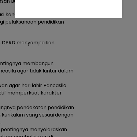
san Bupati.
i kehadiran Raperda ini
gi pelaksanaan pendidikan
us DPRD menyampaikan
pentingnya membangun
ancasila agar tidak luntur dalam
n agar hari lahir Pancasila
ektif memperkuat karakter
ingnya pendekatan pendidikan
an kurikulum yang sesuai dengan
.
pentingnya menyelaraskan
istem pembelajaran di