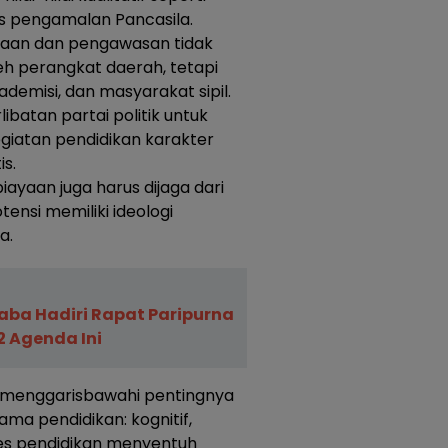
as pengamalan Pancasila.
aan dan pengawasan tidak
eh perangkat daerah, tetapi
ademisi, dan masyarakat sipil.
ibatan partai politik untuk
iatan pendidikan karakter
is.
ayaan juga harus dijaga dari
nsi memiliki ideologi
a.
baba Hadiri Rapat Paripurna
2 Agenda Ini
menggarisbawahi pentingnya
ma pendidikan: kognitif,
oses pendidikan menyentuh