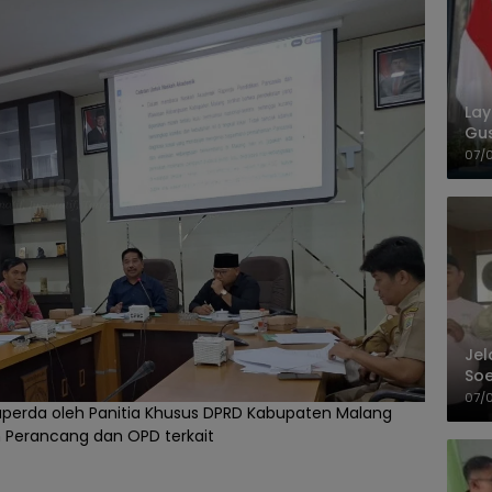
La
Gu
Cet
07/
Jel
Soe
Pel
07/
perda oleh Panitia Khusus DPRD Kabupaten Malang
 Perancang dan OPD terkait