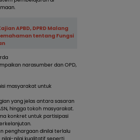
amaan.
Kajian APBD, DPRD Malang
Pemahaman tentang Fungsi
an
erda
sampaikan narasumber dan OPD,
nisi masyarakat untuk
an yang jelas antara sasaran
ASN, hingga tokoh masyarakat.
ma konkret untuk partisipasi
erkelanjutan.
 penghargaan dinilai terlalu
lai-nilai kualitatif seperti