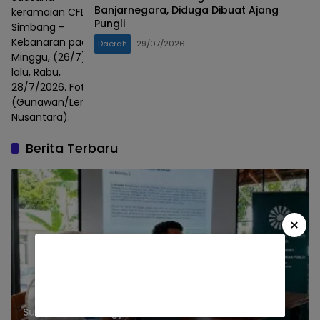
Banjarnegara, Diduga Dibuat Ajang
keramaian CFD
Pungli
Simbang -
Kebanaran pada
Daerah
29/07/2026
Minggu, (26/7)
lalu, Rabu,
28/7/2026. Foto :
(Gunawan/Lensa
Nusantara).
Berita Terbaru
×
Survei PAR Strategy Center Petakan 5 Masalah