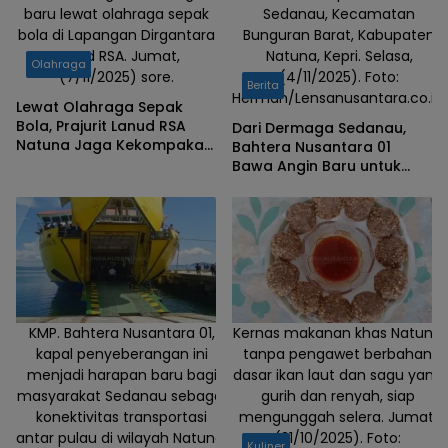
baru lewat olahraga sepak
Sedanau, Kecamatan
bola di Lapangan Dirgantara
Bunguran Barat, Kabupaten
Lanud RSA. Jumat,
Natuna, Kepri. Selasa,
Olahraga
(7/11/2025) sore.
(4/11/2025). Foto:
Berita
Herman/Lensanusantara.co.id.
Lewat Olahraga Sepak
Bola, Prajurit Lanud RSA
Dari Dermaga Sedanau,
Natuna Jaga Kekompakan
Bahtera Nusantara 01
dan Kebugaran
Bawa Angin Baru untuk
Natuna Barat
KMP. Bahtera Nusantara 01,
Kernas makanan khas Natuna
kapal penyeberangan ini
tanpa pengawet berbahan
menjadi harapan baru bagi
dasar ikan laut dan sagu yang
masyarakat Sedanau sebagai
gurih dan renyah, siap
konektivitas transportasi
mengunggah selera. Jumat,
antar pulau di wilayah Natuna.
(31/10/2025). Foto:
Kuliner