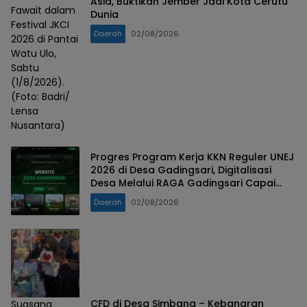
Asia, Buktikan Jember Jadi Kota Cerutu
Fawait dalam
Dunia
Festival JKCI
Daerah
02/08/2026
2026 di Pantai
Watu Ulo,
Sabtu
(1/8/2026).
(Foto: Badri/
Lensa
Nusantara)
Progres Program Kerja KKN Reguler UNEJ
2026 di Desa Gadingsari, Digitalisasi
Desa Melalui RAGA Gadingsari Capai
98% Penyelesaian
Daerah
02/08/2026
CFD di Desa Simbang – Kebanaran
Suasana