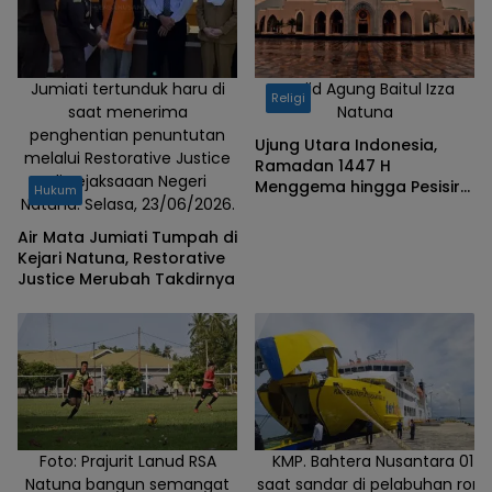
Natuna,
tampak
memecah
batu
Jumiati tertunduk haru di
Masjid Agung Baitul Izza
Religi
saat menerima
Natuna
dengan
penghentian penuntutan
alat
Ujung Utara Indonesia,
melalui Restorative Justice
Ramadan 1447 H
sederhana.
di Kejaksaaan Negeri
Menggema hingga Pesisir
Hukum
Natuna. Selasa, 23/06/2026.
Natuna
Air Mata Jumiati Tumpah di
Kejari Natuna, Restorative
Justice Merubah Takdirnya
Foto: Prajurit Lanud RSA
KMP. Bahtera Nusantara 01
Natuna bangun semangat
saat sandar di pelabuhan roro