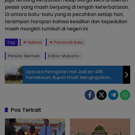
pesisir yang masih berjuang di tengah keterbatasan.
Di antara batu-batu yang ia pecahkan setiap hari,
tersimpan harapan bahwa keadilan dan kepedulian
masih mungkin tumbuh di negeri ini.
Tag:
Natuna
Pemecah Batu
Penulis: Herman
Editor: Mulyono
Upacara Peringatan Hari Jadi ke-495
Pamekasan, Bupati Kholil: Mengingatkan
Agar Tidak Melupakan Sejarah
Seorang
lelaki tua di
Sedanau,
Kecamatan
Pos Terkait
Bunguran
Barat,
Kabupaten