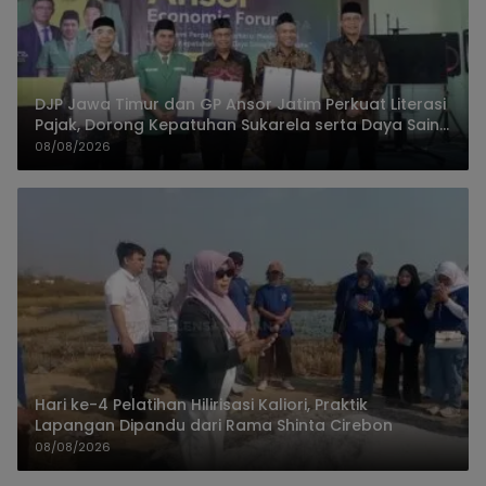
DJP Jawa Timur dan GP Ansor Jatim Perkuat Literasi
Pajak, Dorong Kepatuhan Sukarela serta Daya Saing
UMKM
08/08/2026
Hari ke-4 Pelatihan Hilirisasi Kaliori, Praktik
Lapangan Dipandu dari Rama Shinta Cirebon
08/08/2026