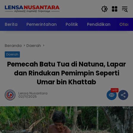
Langsung
ke
konten
Berita
Pemerintahan
Politik
Pendidikan
Otomo
Beranda
Daerah
Daerah
Pemecah Batu Tua di Natuna, Lapar
dan Rindukan Pemimpin Seperti
Umar bin Khattab
1462
Lensa Nusantara
02/11/2025