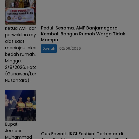
Peduli Sesama, AMF Banjarnegara
Ketua AMF dan
Kembali Bangun Rumah Warga Tidak
perwakilan rayap
Mampu
alas saat
meninjau lokasi
Daerah
02/08/2026
bedah rumah,
Minggu,
2/8/2026. Foto :
(Gunawan/Lensa
Nusantara).
Bupati
Jember
Gus Fawait JKCI Festival Terbesar di
Muhammad