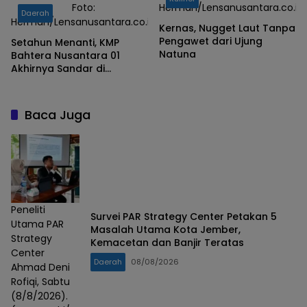
Foto:
Herman/Lensanusantara.co.id
Daerah
Herman/Lensanusantara.co.id
Kernas, Nugget Laut Tanpa
Pengawet dari Ujung
Setahun Menanti, KMP
Natuna
Bahtera Nusantara 01
Akhirnya Sandar di
Sedanau Natuna
Baca Juga
Peneliti
Survei PAR Strategy Center Petakan 5
Utama PAR
Masalah Utama Kota Jember,
Strategy
Kemacetan dan Banjir Teratas
Center
Daerah
08/08/2026
Ahmad Deni
Rofiqi, Sabtu
(8/8/2026).