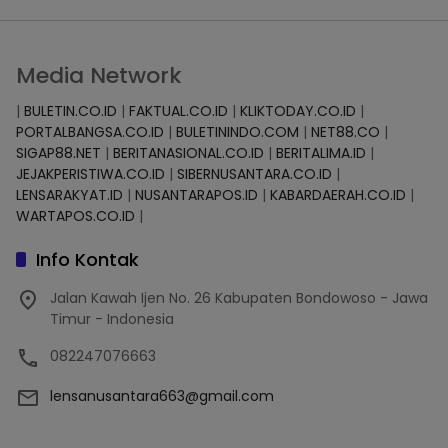
Media Network
|
BULETIN.CO.ID
|
FAKTUAL.CO.ID
|
KLIKTODAY.CO.ID
|
PORTALBANGSA.CO.ID
|
BULETININDO.COM
|
NET88.CO
|
SIGAP88.NET
|
BERITANASIONAL.CO.ID
|
BERITALIMA.ID
|
JEJAKPERISTIWA.CO.ID
|
SIBERNUSANTARA.CO.ID
|
LENSARAKYAT.ID
|
NUSANTARAPOS.ID
|
KABARDAERAH.CO.ID
|
WARTAPOS.CO.ID
|
Info Kontak
Jalan Kawah Ijen No. 26 Kabupaten Bondowoso - Jawa
Timur - Indonesia
082247076663
lensanusantara663@gmail.com