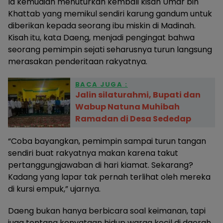
Ia kemudian menuturkan kembali kisah Umar bin
Khattab yang memikul sendiri karung gandum untuk
diberikan kepada seorang ibu miskin di Madinah.
Kisah itu, kata Daeng, menjadi pengingat bahwa
seorang pemimpin sejati seharusnya turun langsung
merasakan penderitaan rakyatnya.
BACA JUGA :
Jalin silaturahmi, Bupati dan
Wabup Natuna Muhibah
Ramadan di Desa Sededap
“Coba bayangkan, pemimpin sampai turun tangan
sendiri buat rakyatnya makan karena takut
pertanggungjawaban di hari kiamat. Sekarang?
Kadang yang lapar tak pernah terlihat oleh mereka
di kursi empuk,” ujarnya.
Daeng bukan hanya berbicara soal keimanan, tapi
juga tentang kenyataan hidup warga kecil di daerah