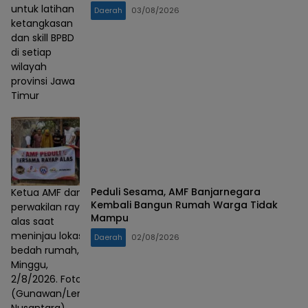
untuk latihan
Daerah
03/08/2026
ketangkasan
dan skill BPBD
di setiap
wilayah
provinsi Jawa
Timur
Peduli Sesama, AMF Banjarnegara
Ketua AMF dan
Kembali Bangun Rumah Warga Tidak
perwakilan rayap
Mampu
alas saat
meninjau lokasi
Daerah
02/08/2026
bedah rumah,
Minggu,
2/8/2026. Foto :
(Gunawan/Lensa