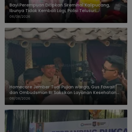
Bayi Perempuan Ditipkan Sireminal Kalipucang,
Ibunya Tidak Kembali Lagi, Polisi Telusuri
Keberadaan Orang Tua
06/08/2026
Homecare Jember Tuai Pujian warga, Gus Fawait
dan Ombudsman RI Saksikan Layanan Kesehatan
Rumah Pasien
06/08/2026