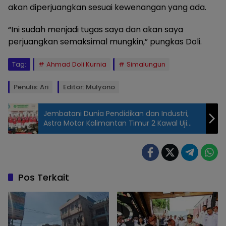
akan diperjuangkan sesuai kewenangan yang ada.
“Ini sudah menjadi tugas saya dan akan saya
perjuangkan semaksimal mungkin,” pungkas Doli.
Tag:
Ahmad Doli Kurnia
Simalungun
Penulis: Ari
Editor: Mulyono
Jembatani Dunia Pendidikan dan Industri,
Astra Motor Kalimantan Timur 2 Kawal Uji
Kompetensi di SMKN 19 Samarinda
Anggota
Komisi II DPR
RI dari Fraksi
Golkar,Ahmad
Pos Terkait
Doli Kurnia ,
menyerap
berbagai
aspirasi