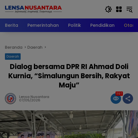
Langsung
ke
konten
Berita
Pemerintahan
Politik
Pendidikan
Otomo
Beranda
Daerah
Daerah
Dialog bersama DPR RI Ahmad Doli
Kurnia, “Simalungun Bersih, Rakyat
Maju”
1197
Lensa Nusantara
07/05/2026