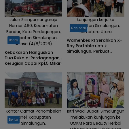
masyarakat
saat
menggelar
Jalan Sisingamangaraja
kunjungan kerja ke
Nomor 460, Kecamatan
Kabupaten Simalungun,
Dialog di
Nasional
Bandar, Kota Perdagangan,
Sumatera Utara
Literasi
Kabupaten Simalungun,
Perdagangan
Wamenkes RI Serahkan X-
Berita
Selasa (4/8/2026)
Ray Portable untuk
I, Kabupaten
Simalungun, Perkuat
Kebakaran Hanguskan
Kepulauan
Percepatan Eliminasi
Dua Ruko di Perdagangan,
Simalungun.
Tuberkulosis
Kerugian Capai Rp1,5 Miliar
Kantor Camat Panombeian
Istri Wakil Bupati Simalungun
Panei, Kabupaten
melakukan kunjungan ke
Berita
Simalungun.
UMKM Rara Beauty Herbal