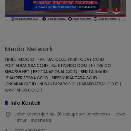
Media Network
|
BULETIN.CO.ID
|
FAKTUAL.CO.ID
|
KLIKTODAY.CO.ID
|
PORTALBANGSA.CO.ID
|
BULETININDO.COM
|
NET88.CO
|
SIGAP88.NET
|
BERITANASIONAL.CO.ID
|
BERITALIMA.ID
|
JEJAKPERISTIWA.CO.ID
|
SIBERNUSANTARA.CO.ID
|
LENSARAKYAT.ID
|
NUSANTARAPOS.ID
|
KABARDAERAH.CO.ID
|
WARTAPOS.CO.ID
|
Info Kontak
Jalan Kawah Ijen No. 26 Kabupaten Bondowoso - Jawa
Timur - Indonesia
082247076663