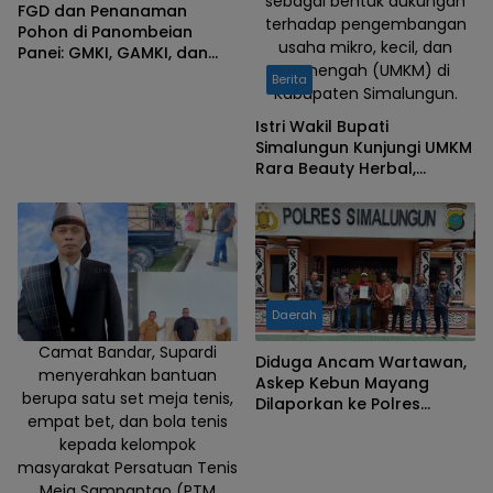
sebagai bentuk dukungan
FGD dan Penanaman
terhadap pengembangan
Pohon di Panombeian
usaha mikro, kecil, dan
Panei: GMKI, GAMKI, dan
menengah (UMKM) di
PIKI Perkuat Sinergi
Berita
Kabupaten Simalungun.
Pemuda Mengawal
Pembangunan Pertanian
Istri Wakil Bupati
Berkelanjutan
Simalungun Kunjungi UMKM
Rara Beauty Herbal,
Berikan Dukungan bagi
Pelaku Usaha Lokal
Daerah
Camat Bandar, Supardi
Diduga Ancam Wartawan,
menyerahkan bantuan
Askep Kebun Mayang
berupa satu set meja tenis,
Dilaporkan ke Polres
empat bet, dan bola tenis
Simalungun
kepada kelompok
masyarakat Persatuan Tenis
Meja Sampantao (PTM