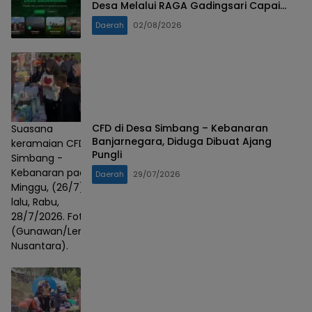
Desa Melalui RAGA Gadingsari Capai
98% Penyelesaian
Daerah
02/08/2026
CFD di Desa Simbang – Kebanaran
Suasana
Banjarnegara, Diduga Dibuat Ajang
keramaian CFD
Pungli
Simbang -
Kebanaran pada
Daerah
29/07/2026
Minggu, (26/7)
lalu, Rabu,
28/7/2026. Foto :
(Gunawan/Lensa
Nusantara).