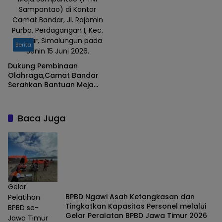
Sampantao) di Kantor
Camat Bandar, Jl. Rajamin
Purba, Perdagangan I, Kec.
Bandar, Simalungun pada
Berita
Senin 15 Juni 2026.
Dukung Pembinaan
Olahraga,Camat Bandar
Serahkan Bantuan Meja
Tenis
Baca Juga
Gelar
BPBD Ngawi Asah Ketangkasan dan
Pelatihan
Tingkatkan Kapasitas Personel melalui
BPBD se-
Gelar Peralatan BPBD Jawa Timur 2026
Jawa Timur