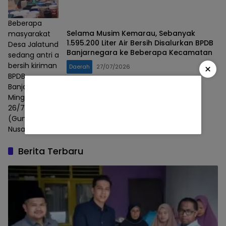
Beberapa
Selama Musim Kemarau, Sebanyak
masyarakat
1.595.200 Liter Air Bersih Disalurkan BPDB
Desa Jalatunda
Banjarnegara ke Beberapa Kecamatan
sedang antri air
bersih kiriman
×
Daerah
27/07/2026
BPDB
Banjarnegara,
Minggu,
26/7/2026. Foto :
(Gunawan/Lensa
Nusantara).
Berita Terbaru