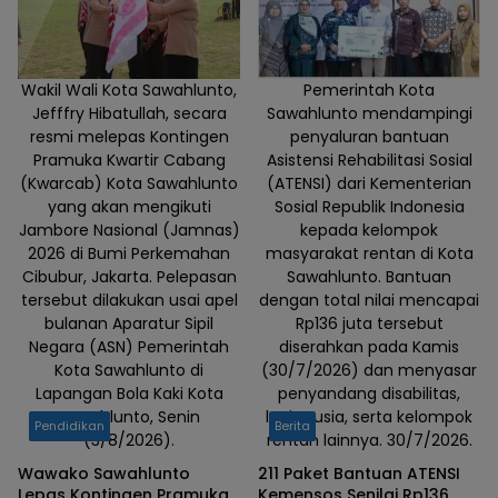
Wakil Wali Kota Sawahlunto,
Pemerintah Kota
Jefffry Hibatullah, secara
Sawahlunto mendampingi
resmi melepas Kontingen
penyaluran bantuan
Pramuka Kwartir Cabang
Asistensi Rehabilitasi Sosial
(Kwarcab) Kota Sawahlunto
(ATENSI) dari Kementerian
yang akan mengikuti
Sosial Republik Indonesia
Jambore Nasional (Jamnas)
kepada kelompok
2026 di Bumi Perkemahan
masyarakat rentan di Kota
Cibubur, Jakarta. Pelepasan
Sawahlunto. Bantuan
tersebut dilakukan usai apel
dengan total nilai mencapai
bulanan Aparatur Sipil
Rp136 juta tersebut
Negara (ASN) Pemerintah
diserahkan pada Kamis
Kota Sawahlunto di
(30/7/2026) dan menyasar
Lapangan Bola Kaki Kota
penyandang disabilitas,
Sawahlunto, Senin
lanjut usia, serta kelompok
Pendidikan
Berita
(3/8/2026).
rentan lainnya. 30/7/2026.
Wawako Sawahlunto
211 Paket Bantuan ATENSI
Lepas Kontingen Pramuka
Kemensos Senilai Rp136