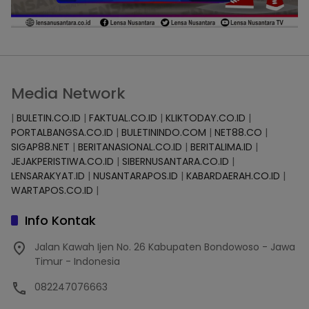
Media Network
|
BULETIN.CO.ID
|
FAKTUAL.CO.ID
|
KLIKTODAY.CO.ID
|
PORTALBANGSA.CO.ID
|
BULETININDO.COM
|
NET88.CO
|
SIGAP88.NET
|
BERITANASIONAL.CO.ID
|
BERITALIMA.ID
|
JEJAKPERISTIWA.CO.ID
|
SIBERNUSANTARA.CO.ID
|
LENSARAKYAT.ID
|
NUSANTARAPOS.ID
|
KABARDAERAH.CO.ID
|
WARTAPOS.CO.ID
|
Info Kontak
Jalan Kawah Ijen No. 26 Kabupaten Bondowoso - Jawa
Timur - Indonesia
082247076663