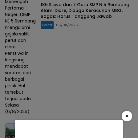
Menengah
136 Siswa dan 7 Guru SMP N 5 Rembang
Pertama
Alami Diare, Diduga Keracunan MBG,
Negeri (SMP
Bagas: Harus Tanggung Jawab
N) 5 Rembang
Berita
06/08/2026
mengalami
gejala sakit
perut dan
diare.
Peristiwa ini
langsung
mendapat
sorotan dari
berbagai
pihak. Hal
tersebut
terjadi pada
Selasa
(6/8/2026)
×