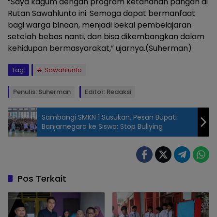
“Saya kagum dengan program ketahanan pangan di
Rutan Sawahlunto ini. Semoga dapat bermanfaat
bagi warga binaan, menjadi bekal pembelajaran
setelah bebas nanti, dan bisa dikembangkan dalam
kehidupan bermasyarakat,” ujarnya.(Suherman)
Tag:
Sawahlunto
Penulis: Suherman
Editor: Redaksi
Sambangi SMKN 1 Susukan, Pesan Bupati
Banjarnegara ke Siswa: Stop Bullying
Kepala Badan
Narkotika
Nasional (BNN)
Kota Sawahlunto,
Pos Terkait
Ikrar bersama
tim menghadiri
kegiatan