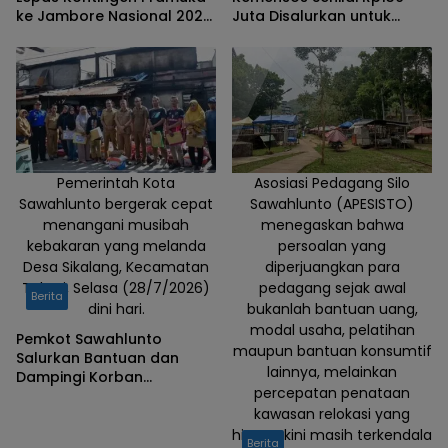
ke Jambore Nasional 2026,
Juta Disalurkan untuk
Titip Pesan Jaga Nama
Warga Rentan di
Baik Daerah
Sawahlunto
Pemerintah Kota
Asosiasi Pedagang Silo
Sawahlunto bergerak cepat
Sawahlunto (APESISTO)
menangani musibah
menegaskan bahwa
kebakaran yang melanda
persoalan yang
Desa Sikalang, Kecamatan
diperjuangkan para
Talawi, Selasa (28/7/2026)
pedagang sejak awal
Berita
dini hari.
bukanlah bantuan uang,
modal usaha, pelatihan
Pemkot Sawahlunto
maupun bantuan konsumtif
Salurkan Bantuan dan
lainnya, melainkan
Dampingi Korban
percepatan penataan
Kebakaran di Sikalang
kawasan relokasi yang
hingga kini masih terkendala
Berita