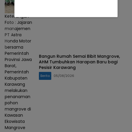
Keterangan
Foto : Jajaran
manajemen
PT Astra
Honda Motor
bersama
Pemerintah
Bangun Rumah Semai Bibit Mangrove,
Provinsi Jawa
AHM Tumbuhkan Harapan Baru bagi
Barat,
Pesisir Karawang
Pemerintah
Berita
05/08/2026
Kabupaten
Karawang
melakukan
penanaman
pohon
mangrove di
Kawasan
Ekowisata
Mangrove