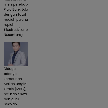
memperebutkan
Piala Bank Jakarta
dengan total
hadiah puluhan juta
rupiah.
(Ilustrasi/Lensa
Nusantara)
Diduga
adanya
keracunan
Makan Bergizi
Gratis (MBG),
ratusan siswa
dan guru
Sekolah