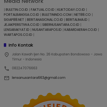
Media Network
|
BULETIN.CO.ID
|
FAKTUAL.CO.ID
|
KLIKTODAY.CO.ID
|
PORTALBANGSA.CO.ID
|
BULETININDO.COM
|
NET88.CO
|
SIGAP88.NET
|
BERITANASIONAL.CO.ID
|
BERITALIMA.ID
|
JEJAKPERISTIWA.CO.ID
|
SIBERNUSANTARA.CO.ID
|
LENSARAKYAT.ID
|
NUSANTARAPOS.ID
|
KABARDAERAH.CO.ID
|
WARTAPOS.CO.ID
|
Info Kontak
Jalan Kawah Ijen No. 26 Kabupaten Bondowoso - Jawa
Timur - Indonesia
082247076663
lensanusantara663@gmail.com