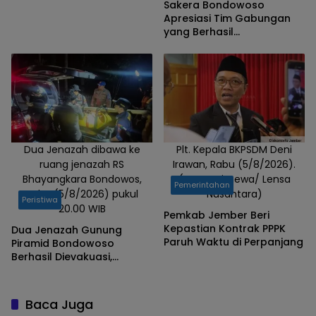
Sakera Bondowoso
Apresiasi Tim Gabungan
yang Berhasil
Mengevakuasi Dua Korban
Gunung Piramid
Dua Jenazah dibawa ke
Plt. Kepala BKPSDM Deni
ruang jenazah RS
Irawan, Rabu (5/8/2026).
Bhayangkara Bondowos,
(Foto: Istimewa/ Lensa
Pemerintahan
Rabu (5/8/2026) pukul
Nusantara)
Peristiwa
20.00 WIB
Pemkab Jember Beri
Kepastian Kontrak PPPK
Dua Jenazah Gunung
Paruh Waktu di Perpanjang
Piramid Bondowoso
Berhasil Dievakuasi,
Kapolres Aryo Apresiasi
Tim Gabungan
Baca Juga