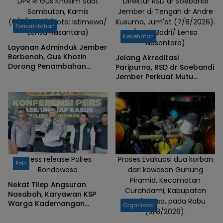
Bondowoso.
DPR RI Gus Khosim Saat
Direktur RSD dr Soebandi
Sambutan, Kamis
Jember di Tengah dr Andre
(6/8/2026).(Foto: Istimewa/
Kusuma, Jum'at (7/8/2026).
Pemerintahan
Lensa Nusantara)
(Foto: Badri/ Lensa
Kesehatan
Nusantara)
Layanan Adminduk Jember
Berbenah, Gus Khozin
Jelang Akreditasi
Dorong Penambahan
Paripurna, RSD dr Soebandi
Mesin Cetak e-KTP
Jember Perkuat Mutu
Pelayanan Terus
Ditingkatkan
Press release Polres
Proses Evakuasi dua korban
Polri
Bondowoso
dari kawasan Gunung
Piramid, Kecamatan
Nekat Tilep Angsuran
Curahdami, Kabupaten
Nasabah, Karyawan KSP
Bondowoso, pada Rabu
Warga Kademangan
Organisasi
(5/8/2026).
Bondowoso Ditangkap
Polisi