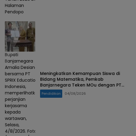
Halaman
Pendopo
Bupati
Banjarnegara
Amalia Desiana
Meningkatkan Kemampuan Siswa di
bersama PT
Bidang Matematika, Pemkab
SPRIX Education
Banjarnegara Teken MOu dengan PT
Indonesia,
SPRIX Asal Jepang
memperlihatkan
Pendidikan
04/08/2026
perjanjian
kerjasama
kepada
wartawan,
Selasa,
4/8/2026. Foto :