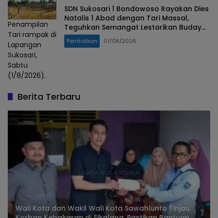
SDN Sukosari 1 Bondowoso Rayakan Dies
Natalis 1 Abad dengan Tari Massal,
Penampilan
Teguhkan Semangat Lestarikan Budaya
Tari rampak di
Nusantara
Pendidikan
01/08/2026
Lapangan
Sukosari,
Sabtu
(1/8/2026).
Berita Terbaru
Wali Kota dan Wakil Wali Kota Sawahlunto Tinjau
Korban Kebakaran di Sikalang, Pastikan Bantuan