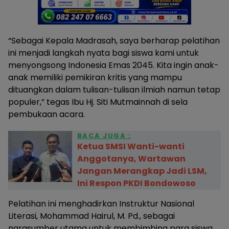
“Sebagai Kepala Madrasah, saya berharap pelatihan
ini menjadi langkah nyata bagi siswa kami untuk
menyongsong Indonesia Emas 2045. Kita ingin anak-
anak memiliki pemikiran kritis yang mampu
dituangkan dalam tulisan-tulisan ilmiah namun tetap
populer,” tegas Ibu Hj. Siti Mutmainnah di sela
pembukaan acara.
BACA JUGA :
Ketua SMSI Wanti-wanti
Anggotanya, Wartawan
Jangan Merangkap Jadi LSM,
Ini Respon PKDI Bondowoso
Pelatihan ini menghadirkan Instruktur Nasional
Literasi, Mohammad Hairul, M. Pd., sebagai
narasumber utama untuk membimbing para siswa