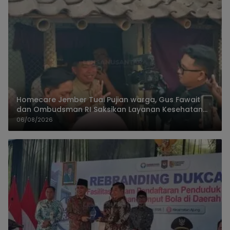
Homecare Jember Tuai Pujian warga, Gus Fawait
dan Ombudsman RI Saksikan Layanan Kesehatan
Rumah Pasien
06/08/2026