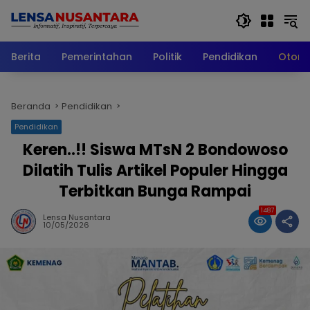
Langsung
ke
konten
Berita
Pemerintahan
Politik
Pendidikan
Otomo
Beranda
Pendidikan
Pendidikan
Keren..!! Siswa MTsN 2 Bondowoso
Dilatih Tulis Artikel Populer Hingga
Terbitkan Bunga Rampai
1487
Lensa Nusantara
10/05/2026