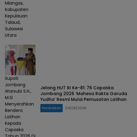
Miangas,
Kabupaten
Kepulauan
Talaud,
Sulawesi
Utara
Bupati
Jombang
Jelang HUT RI Ke-81: 76 Capaska
Warsubi S.H.,
Jombang 2026 ‘Mahesa Rakta Garuda
M.Si
Yudha’ Resmi Mulai Pemusatan Latihan
Menyerahkan
Pendidikan
04/08/2026
Bendera
Latihan
Kepada
Capaska
Tahun 2026 Di