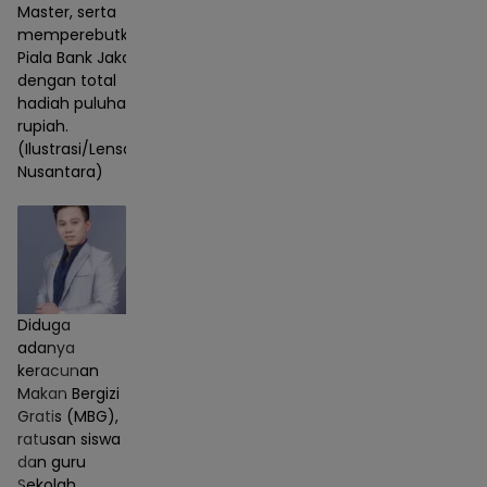
Master, serta
memperebutkan
Piala Bank Jakarta
dengan total
hadiah puluhan juta
rupiah.
(Ilustrasi/Lensa
Nusantara)
Diduga
adanya
keracunan
Makan Bergizi
Gratis (MBG),
ratusan siswa
dan guru
Sekolah