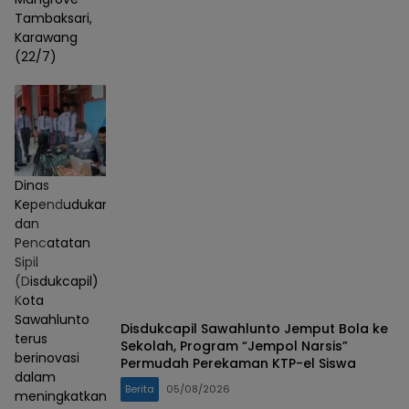
Tambaksari,
Karawang
(22/7)
Dinas
Kependudukan
dan
Pencatatan
Sipil
(Disdukcapil)
Kota
Sawahlunto
Disdukcapil Sawahlunto Jemput Bola ke
terus
Sekolah, Program “Jempol Narsis”
berinovasi
Permudah Perekaman KTP-el Siswa
dalam
Berita
05/08/2026
meningkatkan