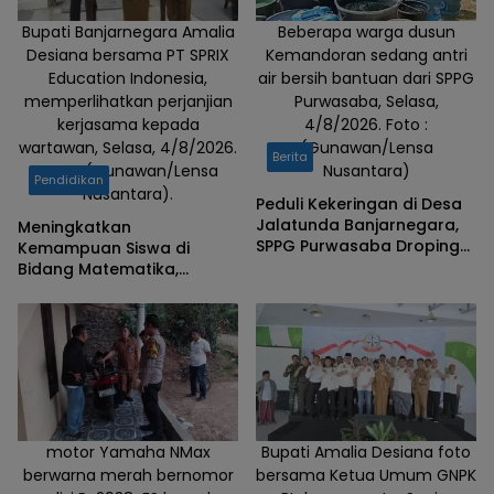
Bupati Banjarnegara Amalia
Beberapa warga dusun
Desiana bersama PT SPRIX
Kemandoran sedang antri
Education Indonesia,
air bersih bantuan dari SPPG
memperlihatkan perjanjian
Purwasaba, Selasa,
kerjasama kepada
4/8/2026. Foto :
wartawan, Selasa, 4/8/2026.
(Gunawan/Lensa
Berita
Foto : (Gunawan/Lensa
Nusantara)
Pendidikan
Nusantara).
Peduli Kekeringan di Desa
Jalatunda Banjarnegara,
Meningkatkan
SPPG Purwasaba Droping
Kemampuan Siswa di
Ribuan Liter Air Bersih
Bidang Matematika,
Pemkab Banjarnegara
Teken MOu dengan PT
SPRIX Asal Jepang
motor Yamaha NMax
Bupati Amalia Desiana foto
berwarna merah bernomor
bersama Ketua Umum GNPK