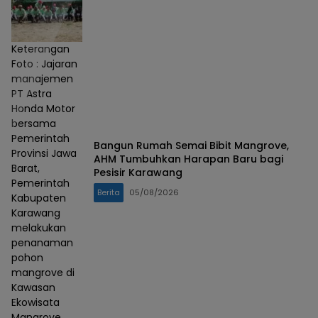
Keterangan
Foto : Jajaran
manajemen
PT Astra
Honda Motor
bersama
Pemerintah
Bangun Rumah Semai Bibit Mangrove,
Provinsi Jawa
AHM Tumbuhkan Harapan Baru bagi
Barat,
Pesisir Karawang
Pemerintah
Berita
05/08/2026
Kabupaten
Karawang
melakukan
penanaman
pohon
mangrove di
Kawasan
Ekowisata
Mangrove