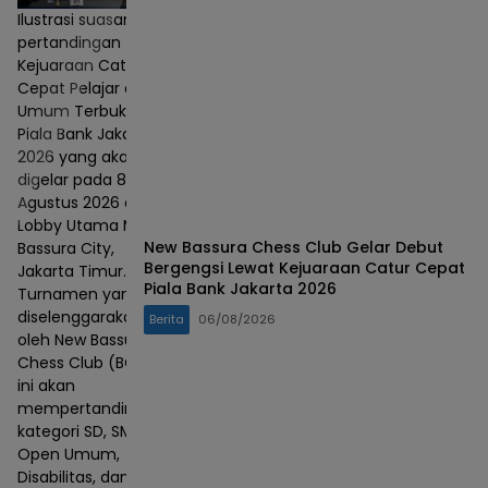
Ilustrasi suasana
pertandingan
Kejuaraan Catur
Cepat Pelajar dan
Umum Terbuka
Piala Bank Jakarta
2026 yang akan
digelar pada 8–9
Agustus 2026 di
Lobby Utama Mall
New Bassura Chess Club Gelar Debut
Bassura City,
Bergengsi Lewat Kejuaraan Catur Cepat
Jakarta Timur.
Piala Bank Jakarta 2026
Turnamen yang
diselenggarakan
Berita
06/08/2026
oleh New Bassura
Chess Club (BCC)
ini akan
mempertandingkan
kategori SD, SMP,
Open Umum,
Disabilitas, dan