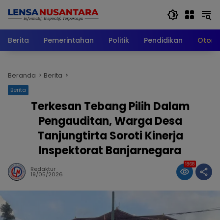
Langsung
ke
konten
Berita
Pemerintahan
Politik
Pendidikan
Otomo
Beranda
Berita
Berita
Terkesan Tebang Pilih Dalam
Pengauditan, Warga Desa
Tanjungtirta Soroti Kinerja
Inspektorat Banjarnegara
1868
Redaktur
19/05/2026