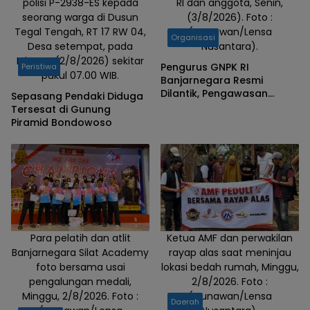
polisi P-2938-ES kepada
RI dan anggota, Senin,
seorang warga di Dusun
(3/8/2026). Foto :
Tegal Tengah, RT 17 RW 04,
(Gunawan/Lensa
Organisasi
Desa setempat, pada
Nusantara).
Minggu (2/8/2026) sekitar
Pengurus GNPK RI
Peristiwa
pukul 07.00 WIB.
Banjarnegara Resmi
Dilantik, Pengawasan
Sepasang Pendaki Diduga
Infrastruktur dan
Tersesat di Gunung
Anggaran Negara Sebagai
Piramid Bondowoso
Prioritas
Para pelatih dan atlit
Ketua AMF dan perwakilan
Banjarnegara Silat Academy
rayap alas saat meninjau
foto bersama usai
lokasi bedah rumah, Minggu,
pengalungan medali,
2/8/2026. Foto :
Minggu, 2/8/2026. Foto :
(Gunawan/Lensa
Daerah