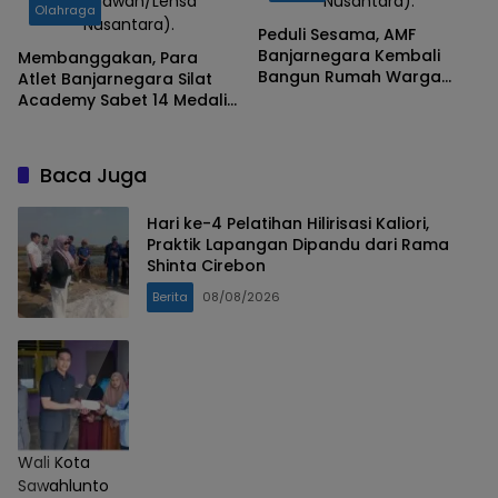
(Gunawan/Lensa
Nusantara).
Olahraga
Nusantara).
Peduli Sesama, AMF
Banjarnegara Kembali
Membanggakan, Para
Bangun Rumah Warga
Atlet Banjarnegara Silat
Tidak Mampu
Academy Sabet 14 Medali
di Kejuaraan Tingkat
Nasional
Baca Juga
Hari ke-4 Pelatihan Hilirisasi Kaliori,
Praktik Lapangan Dipandu dari Rama
Shinta Cirebon
Berita
08/08/2026
Wali Kota
Sawahlunto