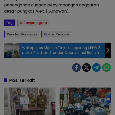
penanganan dugaan penyimpangan anggaran
desa,” pungkas Alex. (Gunawan).
Tag:
Banjarnegara
Penulis: Gunawan
Editor: Redaksi
Wakapolres Madiun Tinjau Langsung SPPG 2
untuk Pastikan Standar Operasional Berjalan
Optimal
Gedung
Inspektorat
Banjarnegara
tampak dari
Pos Terkait
depan, Selasa,
19/5/2026. Foto :
(Gunawan/Lensa
Nusantara).