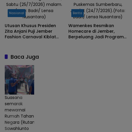
Sabtu (25/7/2026) malam.
Puskemas Sumberbaru,
(Foto: Badri/ Lensa
Jum'at (24/7/2026).(Foto:
Nasional
Berita
Nusantara)
Badri/ Lensa Nusantara)
Utusan Khusus Presiden
Wamenkes Resmikan
Zita Anjani Puji Jember
Homecare di Jember,
Fashion Carnaval Kiblat
Berpeluang Jadi Program
Karnaval Indonesia
Nasional
Baca Juga
Suasana
semarak
mewarnai
Rumah Tahanan
Negara (Rutan)
Sawahlunto