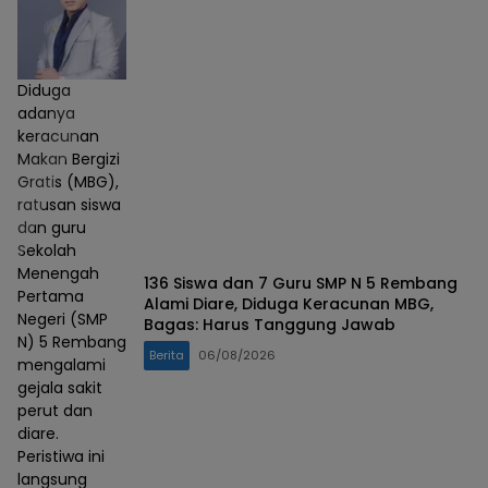
Diduga
adanya
keracunan
Makan Bergizi
Gratis (MBG),
ratusan siswa
dan guru
Sekolah
Menengah
136 Siswa dan 7 Guru SMP N 5 Rembang
Pertama
Alami Diare, Diduga Keracunan MBG,
Negeri (SMP
Bagas: Harus Tanggung Jawab
N) 5 Rembang
Berita
06/08/2026
mengalami
gejala sakit
perut dan
diare.
Peristiwa ini
langsung