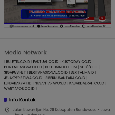
Media Network
|
BULETIN.CO.ID
|
FAKTUAL.CO.ID
|
KLIKTODAY.CO.ID
|
PORTALBANGSA.CO.ID
|
BULETININDO.COM
|
NET88.CO
|
SIGAP88.NET
|
BERITANASIONAL.CO.ID
|
BERITALIMA.ID
|
JEJAKPERISTIWA.CO.ID
|
SIBERNUSANTARA.CO.ID
|
LENSARAKYAT.ID
|
NUSANTARAPOS.ID
|
KABARDAERAH.CO.ID
|
WARTAPOS.CO.ID
|
Info Kontak
Jalan Kawah Ijen No. 26 Kabupaten Bondowoso - Jawa