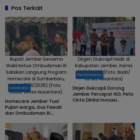
(22/5/2026).
Pos Terkait
(Foto: Badri/
Lensa
Nusantara)
Bupati Jember bersama
Dirgen Diukcapil Hadir di
Wakil Ketua Ombudsman RI
Kabupaten Jember, Kamis
Saksikan Langsung Program
(6/8/2026).(Foto: Badri/
Pemerintahan
Homecare di Sumberbaru,
Lensa Nusantara)
Rabu (5/8/2026).(Foto:
Dirjen Dukcapil Dorong
Kesehatan
Badri/ Lensa Nusantara)
Jember Percepat IKD, Peta
Cinta Dinilai Inovasi
Homecare Jember Tuai
Pelayanan Terbaik
Pujian warga, Gus Fawait
dan Ombudsman RI
Saksikan Layanan
Kesehatan Rumah Pasien