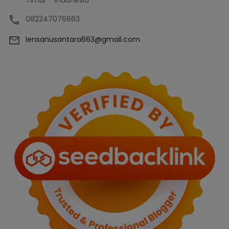
Timur - Indonesia
082247076663
lensanusantara663@gmail.com