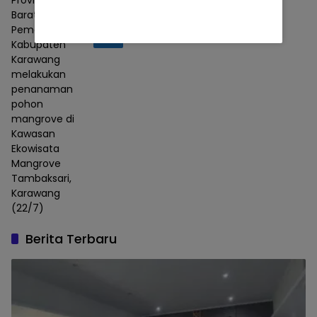
AHM Tumbuhkan Harapan Baru bagi
Barat,
Pesisir Karawang
Pemerintah
Berita
05/08/2026
Kabupaten
Karawang
melakukan
penanaman
pohon
mangrove di
Kawasan
Ekowisata
Mangrove
Tambaksari,
Karawang
(22/7)
Berita Terbaru