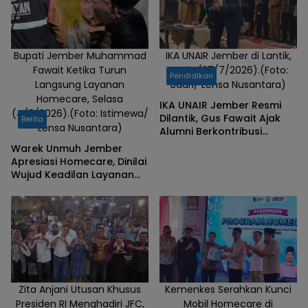
Bupati Jember Muhammad
IKA UNAIR Jember di Lantik,
Fawait Ketika Turun
Senin (27/7/2026).(Foto:
Pendidikan
Langsung Layanan
Badri/ Lensa Nusantara)
Homecare, Selasa
IKA UNAIR Jember Resmi
(4/8/2026).(Foto: Istimewa/
Dilantik, Gus Fawait Ajak
Berita
Lensa Nusantara)
Alumni Berkontribusi
Pembangunan Daerah
Warek Unmuh Jember
Apresiasi Homecare, Dinilai
Wujud Keadilan Layanan
Kesehatan
Zita Anjani Utusan Khusus
Kemenkes Serahkan Kunci
Presiden RI Menghadiri JFC,
Mobil Homecare di