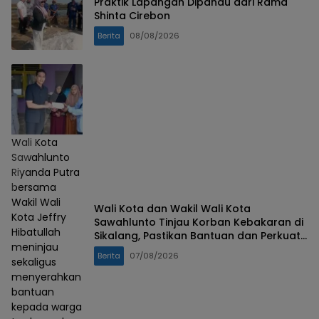
Praktik Lapangan Dipandu dari Rama
Shinta Cirebon
Berita
08/08/2026
Wali Kota
Sawahlunto
Riyanda Putra
bersama
Wakil Wali
Wali Kota dan Wakil Wali Kota
Kota Jeffry
Sawahlunto Tinjau Korban Kebakaran di
Hibatullah
Sikalang, Pastikan Bantuan dan Perkuat
meninjau
Mitigasi Bencana
Berita
07/08/2026
sekaligus
menyerahkan
bantuan
kepada warga