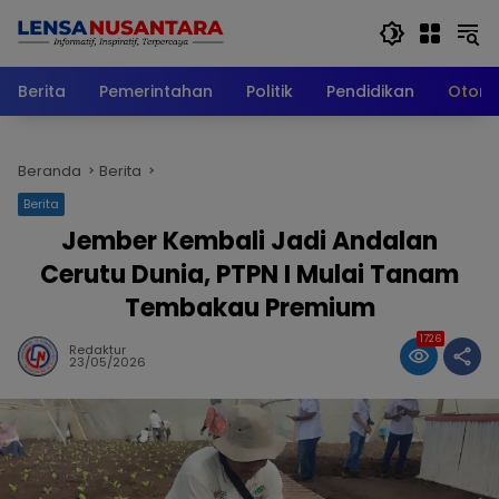
Langsung
ke
konten
Berita
Pemerintahan
Politik
Pendidikan
Otomo
Beranda
Berita
Berita
Jember Kembali Jadi Andalan
Cerutu Dunia, PTPN I Mulai Tanam
Tembakau Premium
1726
Redaktur
23/05/2026