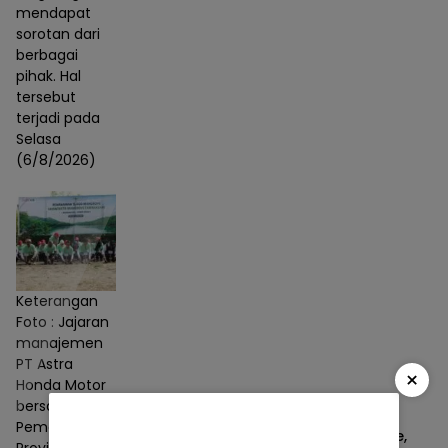
mendapat
sorotan dari
berbagai
pihak. Hal
tersebut
terjadi pada
Selasa
(6/8/2026)
Keterangan
Foto : Jajaran
manajemen
PT Astra
×
Honda Motor
bersama
Pemerintah
Bangun Rumah Semai Bibit Mangrove,
Provinsi Jawa