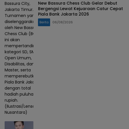
New Bassura Chess Club Gelar Debut
Bassura City,
Bergengsi Lewat Kejuaraan Catur Cepat
Jakarta Timur.
Piala Bank Jakarta 2026
Turnamen yang
diselenggarakan
Berita
06/08/2026
oleh New Bassura
Chess Club (BCC)
ini akan
mempertandingkan
kategori SD, SMP,
Open Umum,
Disabilitas, dan
Master, serta
memperebutkan
Piala Bank Jakarta
dengan total
hadiah puluhan juta
rupiah.
(Ilustrasi/Lensa
Nusantara)