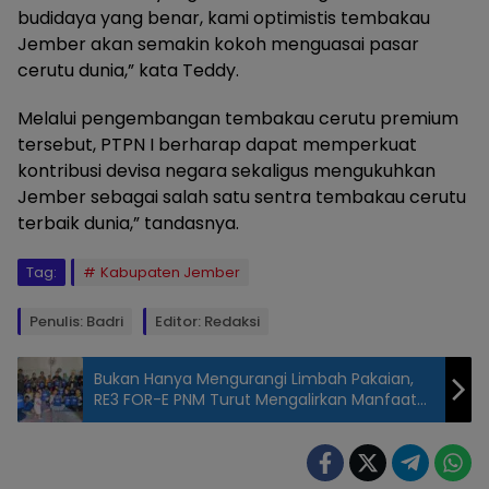
budidaya yang benar, kami optimistis tembakau
Jember akan semakin kokoh menguasai pasar
cerutu dunia,” kata Teddy.
Melalui pengembangan tembakau cerutu premium
tersebut, PTPN I berharap dapat memperkuat
kontribusi devisa negara sekaligus mengukuhkan
Jember sebagai salah satu sentra tembakau cerutu
terbaik dunia,” tandasnya.
Tag:
Kabupaten Jember
Penulis: Badri
Editor: Redaksi
Bukan Hanya Mengurangi Limbah Pakaian,
RE3 FOR-E PNM Turut Mengalirkan Manfaat
bagi Usaha Nasabah Laundry
Tanam
Tembakau,
Sabtu