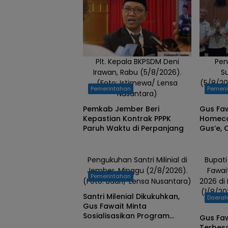
Sabtu
(6/6/2026).
Plt. Kepala BKPSDM Deni
Pen
Irawan, Rabu (5/8/2026).
S
(Foto: Istimewa/ Lensa
(5/8/20
Pemerintahan
Pemeri
Nusantara)
Pemkab Jember Beri
Gus Fa
Kepastian Kontrak PPPK
Homeca
Paruh Waktu di Perpanjang
Gus’e,
Jember 
Layanan
Pengukuhan Santri Milinial di
Bupat
Jember, Minggu (2/8/2026).
Fawai
Pemerintahan
(Foto: Badri/ Lensa Nusantara)
2026 di
(1/8/20
Santri Milenial Dikukuhkan,
Daera
Gus Fawait Minta
Sosialisasikan Program
Gus Faw
Pemkab Jember
Terbesa