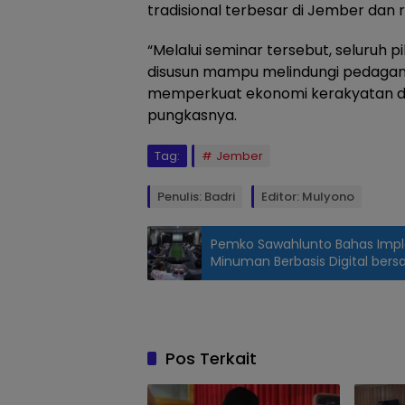
tradisional terbesar di Jember dan
“Melalui seminar tersebut, seluruh 
disusun mampu melindungi pedagang 
memperkuat ekonomi kerakyatan di
pungkasnya.
Tag:
Jember
Penulis: Badri
Editor: Mulyono
Pemko Sawahlunto Bahas Impl
Minuman Berbasis Digital ber
Bupati
Jember
Gus Fawait
RUU
Pos Terkait
Regulasi
Nasional,