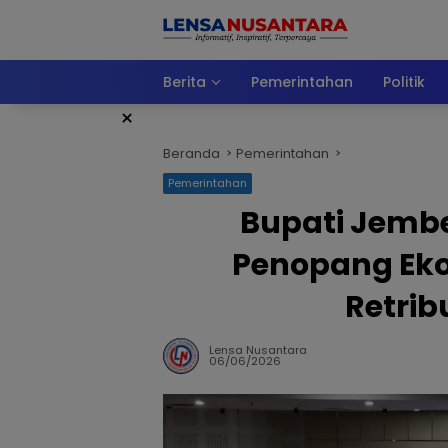
Langsung
ke
konten
Berita
Pemerintahan
Politik
×
Beranda
Pemerintahan
Pemerintahan
Bupati Jembe
Penopang Eko
Retrib
Lensa Nusantara
06/06/2026