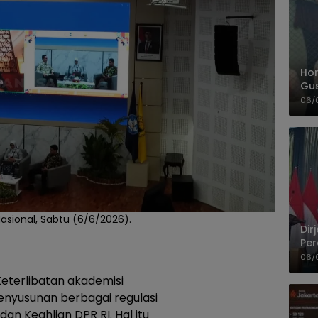
Hom
Gu
Sa
06/
Pas
asional, Sabtu (6/6/2026).
Dir
Per
Pel
06/
eterlibatan akademisi
enyusunan berbagai regulasi
an Keahlian DPR RI. Hal itu