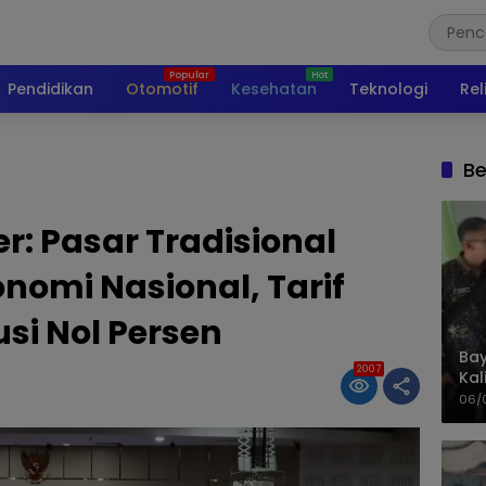
Pendidikan
Otomotif
Kesehatan
Teknologi
Rel
Be
r: Pasar Tradisional
nomi Nasional, Tarif
usi Nol Persen
Bay
2007
Kal
Pol
06/