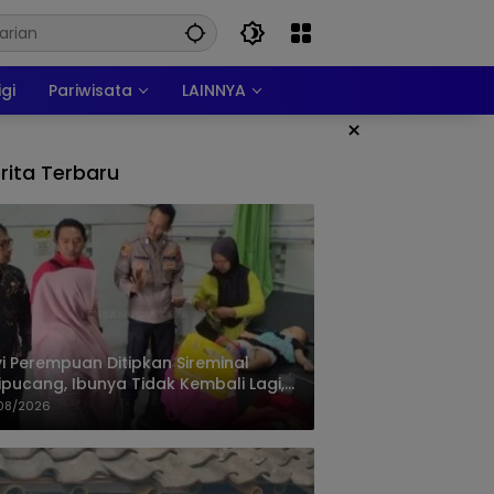
igi
Pariwisata
LAINNYA
×
rita Terbaru
i Perempuan Ditipkan Sireminal
ipucang, Ibunya Tidak Kembali Lagi,
isi Telusuri Keberadaan Orang Tua
08/2026