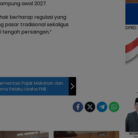
 rampung awal 2027.
pihak berharap regulasi yang
pasar tradisional sekaligus
DPRD
 tengah persaingan,”
ementasi Pajak Makanan dan
sama Pelaku Usaha FNB