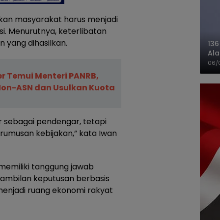
kan masyarakat harus menjadi
si. Menurutnya, keterlibatan
n yang dihasilkan.
136
Ala
Ba
06/
r Temui Menteri PANRB,
Non-ASN dan Usulkan Kuota
r sebagai pendengar, tetapi
erumusan kebijakan,” kata Iwan
memiliki tanggung jawab
gambilan keputusan berbasis
p menjadi ruang ekonomi rakyat