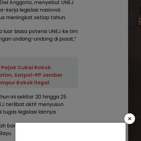
u Dwi Anggono, menyebut UNEJ
-kerja legislasi nasional.
us meningkat setiap tahun.
luar biasa potensi UNEJ ke tim
angan undang-undang di pusat,”
Pajak Cukai Rokok
Jatim, Satpol-PP Jember
empur Rokok Ilegal
n ini sekitar 20 hingga 25
EJ terlibat aktif menyusun
ugas legislasi lainnya.
×
h banyak terlibat dalam
 Bayu.