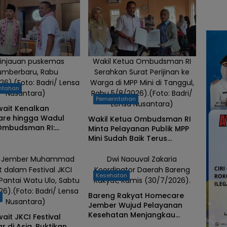
injauan puskemas
Wakil Ketua Ombudsman RI
umberbaru, Rabu
Serahkan Surat Perijinan ke
26).(Foto: Badri/ Lensa
Warga di MPP Mini di Tanggul,
ntahan
Nusantara)
Rabu 5/8/2026).(Foto: Badri/
Pemerintahan
Lensa Nusantara)
wait Kenalkan
re hingga Wadul
Wakil Ketua Ombudsman RI
 Ombudsman RI:
Minta Pelayanan Publik MPP
Berhasil Hadirkan
Mini Sudah Baik Terus
 Kualitas
Dipertahankan
i Jember Muhammad
Dwi Naouval Zakaria
t dalam Festival JKCI
Koordinator Daerah Bareng
Kesehatan
 Pantai Watu Ulo, Sabtu
Rakyat, Kamis (30/7/2026).
26).(Foto: Badri/ Lensa
Bareng Rakyat Homecare
h
Nusantara)
Jember Wujud Pelayanan
Kesehatan Menjangkau
ait JKCI Festival
Kelompok Rentan
r di Asia, Buktikan