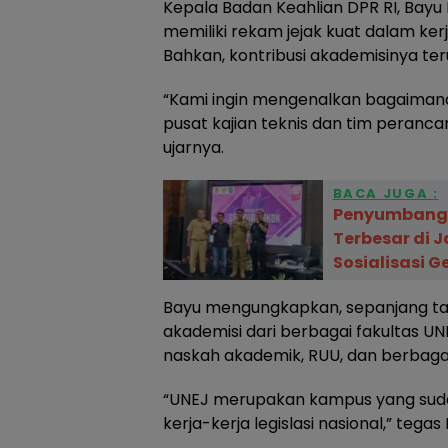
Kepala Badan Keahlian DPR RI, Bay
memiliki rekam jejak kuat dalam kerja
Bahkan, kontribusi akademisinya ter
“Kami ingin mengenalkan bagaimana 
pusat kajian teknis dan tim peranc
ujarnya.
BACA JUGA :
Penyumbang 
Terbesar di 
Sosialisasi G
Bayu mengungkapkan, sepanjang tahu
akademisi dari berbagai fakultas UN
naskah akademik, RUU, dan berbagai t
“UNEJ merupakan kampus yang suda
kerja-kerja legislasi nasional,” tegas