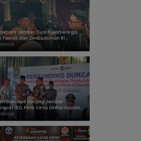
ecare Jember Tuai Pujian warga,
s Fawait dan Ombudsman RI
ksikan Layanan Kesehatan Rumah
08/2026
ien
jen Dukcapil Dorong Jember
cepat IKD, Peta Cinta Dinilai Inovasi
ayanan Terbaik
08/2026