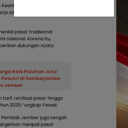
Keahlian DPR RI dan UNEJ juga
rja sama yang sebelumnya
ilai pasar tradisional
 nasional. Karena itu,
erikan dukungan nyata
rga Raib Puluhan Juta
, Pasutri di Sumberjambe
es Jember
arif retribusi pasar hingga
tahun 2025,” ungkap Fawait.
en, Pemkab Jember juga tengah
argetkan menjadi pasar