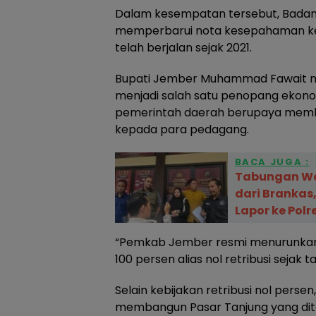
Dalam kesempatan tersebut, Badan 
memperbarui nota kesepahaman ke
telah berjalan sejak 2021.
Bupati Jember Muhammad Fawait men
menjadi salah satu penopang ekonomi
pemerintah daerah berupaya memb
kepada para pedagang.
BACA JUGA :
Tabungan Wa
dari Brankas
Lapor ke Polr
“Pemkab Jember resmi menurunkan t
100 persen alias nol retribusi sejak 
Selain kebijakan retribusi nol pers
membangun Pasar Tanjung yang dit