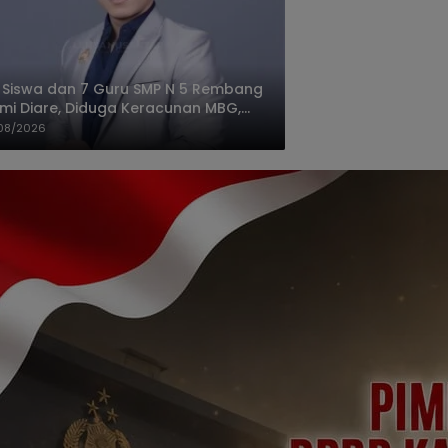
 Siswa dan 7 Guru SMP N 5 Rembang
mi Diare, Diduga Keracunan MBG,
gas: Harus Tanggung Jawab
08/2026