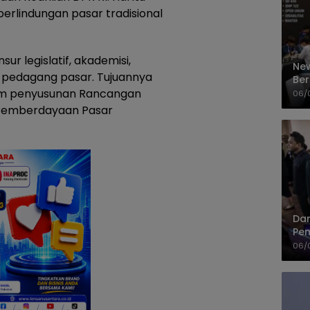
erlindungan pasar tradisional
 legislatif, akademisi,
New
 pedagang pasar. Tujuannya
Ber
Cep
lam penyusunan Rancangan
06/
Pemberdayaan Pasar
Dan
Pem
PP
06/