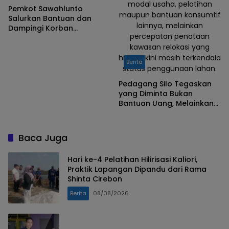
modal usaha, pelatihan
Pemkot Sawahlunto
maupun bantuan konsumtif
Salurkan Bantuan dan
lainnya, melainkan
Dampingi Korban
percepatan penataan
Kebakaran di Sikalang
kawasan relokasi yang
hingga kini masih terkendala
Berita
status penggunaan lahan.
Pedagang Silo Tegaskan
yang Diminta Bukan
Bantuan Uang, Melainkan
Percepatan Penataan
Kawasan yang Terkendala
Status Lahan
Baca Juga
Hari ke-4 Pelatihan Hilirisasi Kaliori,
Praktik Lapangan Dipandu dari Rama
Shinta Cirebon
Berita
08/08/2026