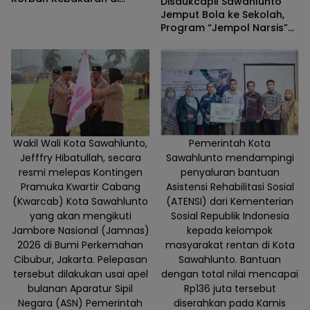
Disdukcapil Sawahlunto
Sikalang, Pastikan Bantuan
Jemput Bola ke Sekolah,
dan Perkuat Mitigasi
Program “Jempol Narsis”
Bencana
Permudah Perekaman KTP-
el Siswa
Wakil Wali Kota Sawahlunto,
Pemerintah Kota
Jefffry Hibatullah, secara
Sawahlunto mendampingi
resmi melepas Kontingen
penyaluran bantuan
Pramuka Kwartir Cabang
Asistensi Rehabilitasi Sosial
(Kwarcab) Kota Sawahlunto
(ATENSI) dari Kementerian
yang akan mengikuti
Sosial Republik Indonesia
Jambore Nasional (Jamnas)
kepada kelompok
2026 di Bumi Perkemahan
masyarakat rentan di Kota
Cibubur, Jakarta. Pelepasan
Sawahlunto. Bantuan
tersebut dilakukan usai apel
dengan total nilai mencapai
bulanan Aparatur Sipil
Rp136 juta tersebut
Negara (ASN) Pemerintah
diserahkan pada Kamis