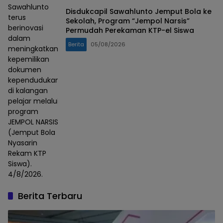
Sawahlunto
Disdukcapil Sawahlunto Jemput Bola ke
terus
Sekolah, Program “Jempol Narsis”
berinovasi
Permudah Perekaman KTP-el Siswa
dalam
Berita
05/08/2026
meningkatkan
kepemilikan
dokumen
kependudukan
di kalangan
pelajar melalui
program
JEMPOL NARSIS
(Jemput Bola
Nyasarin
Rekam KTP
Siswa).
4/8/2026.
Berita Terbaru