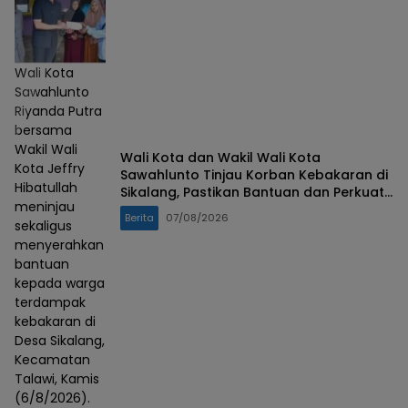
Wali Kota
Sawahlunto
Riyanda Putra
bersama
Wakil Wali
Wali Kota dan Wakil Wali Kota
Kota Jeffry
Sawahlunto Tinjau Korban Kebakaran di
Hibatullah
Sikalang, Pastikan Bantuan dan Perkuat
meninjau
Mitigasi Bencana
Berita
07/08/2026
sekaligus
menyerahkan
bantuan
kepada warga
terdampak
kebakaran di
Desa Sikalang,
Kecamatan
Talawi, Kamis
(6/8/2026).