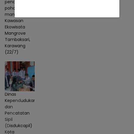
penanaman
pohon
mangrove di
Kawasan
Ekowisata
Mangrove
Tambaksari,
Karawang
(22/7)
Dinas
Kependudukan
dan
Pencatatan
Sipil
(Disdukcapil)
Kota