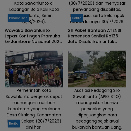
Kota Sawahlunto di
(30/7/2026) dan menyasar
Lapangan Bola Kaki Kota
penyandang disabilitas,
Sawahlunto, Senin
lanjut usia, serta kelompok
Pendidikan
Berita
(3/8/2026).
rentan lainnya. 30/7/2026.
Wawako Sawahlunto
211 Paket Bantuan ATENSI
Lepas Kontingen Pramuka
Kemensos Senilai Rp136
ke Jambore Nasional 2026,
Juta Disalurkan untuk
Titip Pesan Jaga Nama
Warga Rentan di
Baik Daerah
Sawahlunto
Pemerintah Kota
Asosiasi Pedagang Silo
Sawahlunto bergerak cepat
Sawahlunto (APESISTO)
menangani musibah
menegaskan bahwa
kebakaran yang melanda
persoalan yang
Desa Sikalang, Kecamatan
diperjuangkan para
Talawi, Selasa (28/7/2026)
pedagang sejak awal
Berita
dini hari.
bukanlah bantuan uang,