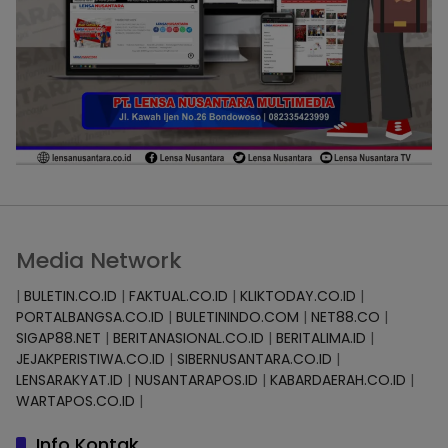
Media Network
|
BULETIN.CO.ID
|
FAKTUAL.CO.ID
|
KLIKTODAY.CO.ID
|
PORTALBANGSA.CO.ID
|
BULETININDO.COM
|
NET88.CO
|
SIGAP88.NET
|
BERITANASIONAL.CO.ID
|
BERITALIMA.ID
|
JEJAKPERISTIWA.CO.ID
|
SIBERNUSANTARA.CO.ID
|
LENSARAKYAT.ID
|
NUSANTARAPOS.ID
|
KABARDAERAH.CO.ID
|
WARTAPOS.CO.ID
|
Info Kontak