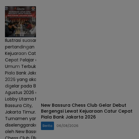
Ilustrasi suasana
pertandingan
Kejuaraan Catur
Cepat Pelajar dan
Umum Terbuka
Piala Bank Jakarta
2026 yang akan
digelar pada 8–9
Agustus 2026 di
Lobby Utama Mall
New Bassura Chess Club Gelar Debut
Bassura City,
Bergengsi Lewat Kejuaraan Catur Cepat
Jakarta Timur.
Piala Bank Jakarta 2026
Turnamen yang
diselenggarakan
Berita
06/08/2026
oleh New Bassura
Chess Club (BCC)