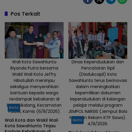
Gelar
Pekan
Pos Terkait
Muharram
1448 H,
Hadirkan
Lomba
Keislaman
hingga
Tabligh
Wali Kota Sawahlunto
Dinas Kependudukan dan
Riyanda Putra bersama
Pencatatan Sipil
Akbar.
Wakil Wali Kota Jeffry
(Disdukcapil) Kota
Hibatullah meninjau
Sawahlunto terus berinovasi
sekaligus menyerahkan
dalam meningkatkan
bantuan kepada warga
kepemilikan dokumen
terdampak kebakaran di
kependudukan di kalangan
Desa Sikalang, Kecamatan
pelajar melalui program
Berita
Talawi, Kamis (6/8/2026).
JEMPOL NARSIS (Jemput Bola
Nyasarin Rekam KTP Siswa).
Wali Kota dan Wakil Wali
Berita
4/8/2026.
Kota Sawahlunto Tinjau
Korban Kebakaran di