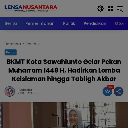
Langsung
ke
konten
Berita
Pemerintahan
Politik
Pendidikan
Otomo
Beranda
Berita
Berita
BKMT Kota Sawahlunto Gelar Pekan
Muharram 1448 H, Hadirkan Lomba
Keislaman hingga Tabligh Akbar
1861
Redaktur
24/06/2026