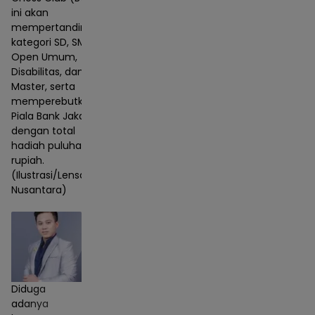
ini akan
mempertandingkan
kategori SD, SMP,
Open Umum,
Disabilitas, dan
Master, serta
memperebutkan
Piala Bank Jakarta
dengan total
hadiah puluhan juta
rupiah.
(Ilustrasi/Lensa
Nusantara)
Diduga
adanya