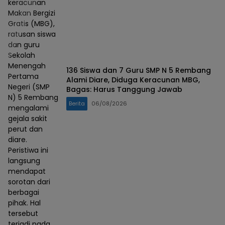
keracunan
Makan Bergizi
Gratis (MBG),
ratusan siswa
dan guru
Sekolah
Menengah
136 Siswa dan 7 Guru SMP N 5 Rembang
Pertama
Alami Diare, Diduga Keracunan MBG,
Negeri (SMP
Bagas: Harus Tanggung Jawab
N) 5 Rembang
Berita
06/08/2026
mengalami
gejala sakit
perut dan
diare.
Peristiwa ini
langsung
mendapat
sorotan dari
berbagai
pihak. Hal
tersebut
terjadi pada