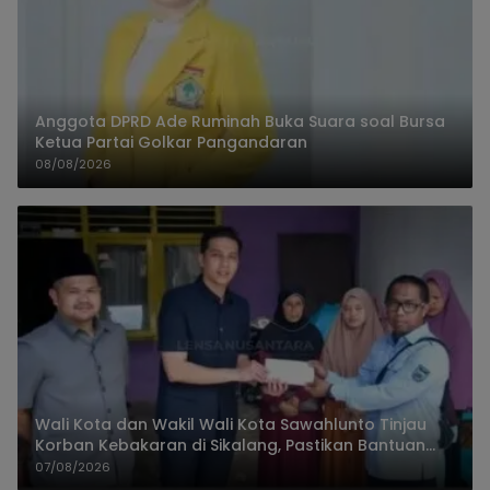
Anggota DPRD Ade Ruminah Buka Suara soal Bursa
Ketua Partai Golkar Pangandaran
08/08/2026
Wali Kota dan Wakil Wali Kota Sawahlunto Tinjau
Korban Kebakaran di Sikalang, Pastikan Bantuan
dan Perkuat Mitigasi Bencana
07/08/2026