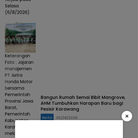
Selasa
(6/8/2026)
Keterangan
Foto : Jajaran
manajemen
PT Astra
Honda Motor
bersama
Pemerintah
Bangun Rumah Semai Bibit Mangrove,
Provinsi Jawa
AHM Tumbuhkan Harapan Baru bagi
Barat,
Pesisir Karawang
Pemerintah
×
Berita
05/08/2026
Kabupaten
Karawang
melakukan