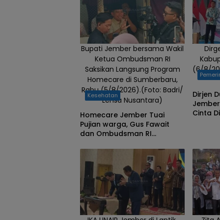
(Foto: Badri/
Lensa
Nusantara)
Bupati Jember bersama Wakil
Dirg
Ketua Ombudsman RI
Kabup
Saksikan Langsung Program
(6/8/20
Pemeri
Homecare di Sumberbaru,
Rabu (5/8/2026).(Foto: Badri/
Dirjen 
Kesehatan
Lensa Nusantara)
Jember 
Cinta Di
Homecare Jember Tuai
Pelaya
Pujian warga, Gus Fawait
dan Ombudsman RI
Saksikan Layanan Kesehatan
Rumah Pasien
IKA UNAIR Jember di Lantik,
Zita 