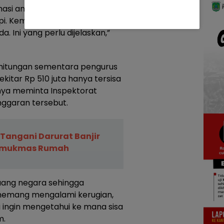
si anggaran Rp 80 juta
i. Kemudian ada informasi
da. Ini yang perlu dijelaskan,”
hitungan sementara pengurus
kitar Rp 510 juta hanya tersisa
aknya meminta Inspektorat
nggaran tersebut.
Tangani Darurat Banjir
Gumukmas Rumah
ang negara sehingga
 memang mengalami kerugian,
 ingin mengetahui ke mana sisa
m.