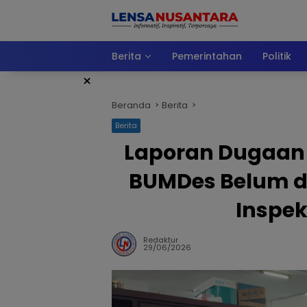
Langsung
ke
konten
Berita
Pemerintahan
Politik
×
Beranda
Berita
Berita
Laporan Dugaan
BUMDes Belum di
Inspek
Redaktur
29/06/2026