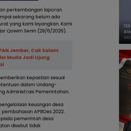
kan perkembangan laporan
ampai sekarang belum ada
surat yang kami layangkan. Kami
136
jar Qowim Senin (29/6/2026).
Ala
Ba
06/
PAN Jember, Cak Salam
er Muda Jadi Ujung
ai
memberikan kepastian sesuai
etentuan dalam Undang-
g Administrasi Pemerintahan.
pengelolaan keuangan desa
ak pembahasan APBDes 2022.
kepada pemerintah desa
tan disebut tidak