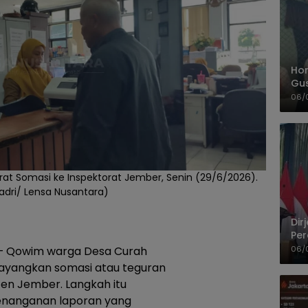
Hom
Gu
Sa
06/
Pas
t Somasi ke Inspektorat Jember, Senin (29/6/2026).
Badri/ Lensa Nusantara)
Dir
Per
Pel
06/
– Qowim warga Desa Curah
ayangkan somasi atau teguran
en Jember. Langkah itu
enanganan laporan yang