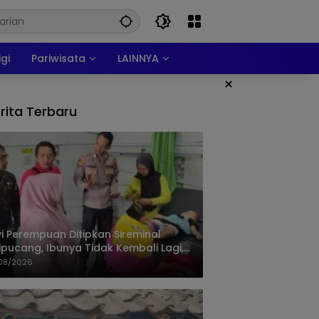
igi
Pariwisata
LAINNYA
×
rita Terbaru
i Perempuan Ditipkan Sireminal
ipucang, Ibunya Tidak Kembali Lagi,
isi Telusuri Keberadaan Orang Tua
08/2026