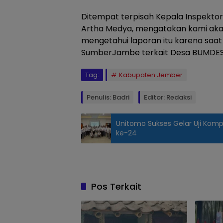
Ditempat terpisah Kepala Inspekt
Artha Medya, mengatakan kami akan
mengetahui laporan itu karena saat i
SumberJambe terkait Desa BUMDES
Tag:
Kabupaten Jember
Penulis: Badri
Editor: Redaksi
Unitomo Sukses Gelar Uji Kom
ke-24
Warga Curah
Kalong
Mengantarkan
Surat Somasi
Pos Terkait
ke Inspektorat
Jember, Senin
(29/6/2026).