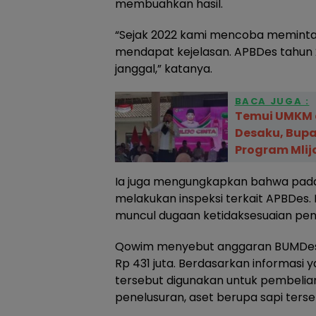
membuahkan hasil.
“Sejak 2022 kami mencoba meminta p
mendapat kejelasan. APBDes tahun 2
janggal,” katanya.
BACA JUGA :
Temui UMKM d
Desaku, Bupa
Program Mlij
Ia juga mengungkapkan bahwa pada
melakukan inspeksi terkait APBDe
muncul dugaan ketidaksesuaian p
Qowim menyebut anggaran BUMDes 
Rp 431 juta. Berdasarkan informasi 
tersebut digunakan untuk pembelian
penelusuran, aset berupa sapi terse