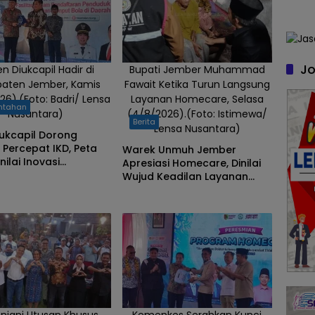
Jo
en Diukcapil Hadir di
Bupati Jember Muhammad
aten Jember, Kamis
Fawait Ketika Turun Langsung
26).(Foto: Badri/ Lensa
Layanan Homecare, Selasa
ntahan
Nusantara)
(4/8/2026).(Foto: Istimewa/
Berita
Lensa Nusantara)
Dukcapil Dorong
Percepat IKD, Peta
Warek Unmuh Jember
nilai Inovasi
Apresiasi Homecare, Dinilai
nan Terbaik
Wujud Keadilan Layanan
Kesehatan
Anjani Utusan Khusus
Kemenkes Serahkan Kunci