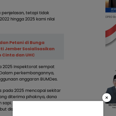
enjelasan, tetapi tidak
DPRD B
022 hingga 2025 kami nilai
an Petani di Bunga
ti Jember Sosialisasikan
o Cinta dan UHC
 2025 Inspektorat sempat
s. Dalam perkembangannya,
enggunaan anggaran BUMDes.
pada 2025 mencapai sekitar
×
yang diterima pihaknya, dana
 sapi. Namun, saat dilakukan
but disebut tidak ditemukan.