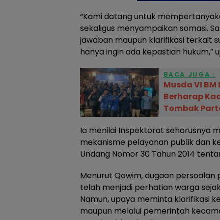
“Kami datang untuk mempertanya
sekaligus menyampaikan somasi. S
jawaban maupun klarifikasi terkait 
hanya ingin ada kepastian hukum,” u
BACA JUGA :
Musda VI BM 
Berharap Kad
Tombak Part
Ia menilai Inspektorat seharusnya 
mekanisme pelayanan publik dan k
Undang Nomor 30 Tahun 2014 tentan
Menurut Qowim, dugaan persoalan 
telah menjadi perhatian warga sej
Namun, upaya meminta klarifikasi 
maupun melalui pemerintah kecama