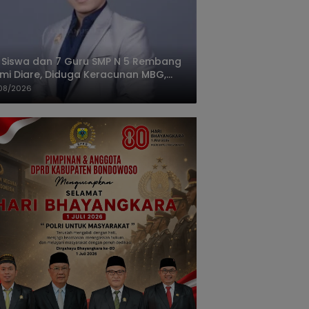
 Siswa dan 7 Guru SMP N 5 Rembang
mi Diare, Diduga Keracunan MBG,
gas: Harus Tanggung Jawab
08/2026