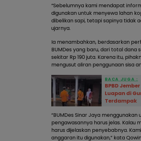
“Sebelumnya kami mendapat informa
digunakan untuk menyewa lahan kop
dibelikan sapi, tetapi sapinya tidak a
ujarnya.
Ia menambahkan, berdasarkan per
BUMDes yang baru, dari total dana se
sekitar Rp 190 juta. Karena itu, pih
mengusut aliran penggunaan sisa a
BACA JUGA :
BPBD Jember 
Luapan di 
Terdampak
“BUMDes Sinar Jaya menggunakan u
pengawasannya harus jelas. Kalau
harus dijelaskan penyebabnya. Kami
anggaran itu digunakan,” kata Qowi