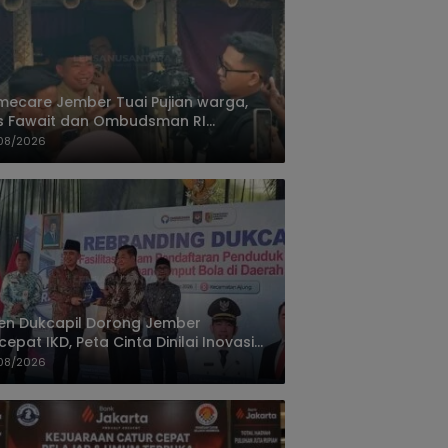
ecare Jember Tuai Pujian warga,
s Fawait dan Ombudsman RI
ksikan Layanan Kesehatan Rumah
08/2026
ien
jen Dukcapil Dorong Jember
cepat IKD, Peta Cinta Dinilai Inovasi
ayanan Terbaik
08/2026