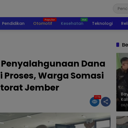
Pendidikan
Otomotif
Kesehatan
Teknologi
Rel
Be
 Penyalahgunaan Dana
 Proses, Warga Somasi
torat Jember
Bay
1776
Kal
Pol
06/