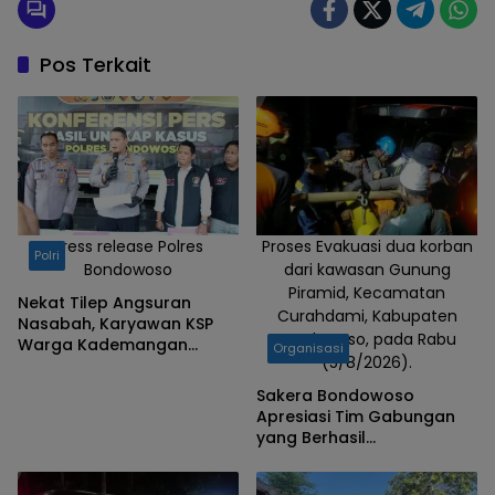
Pos Terkait
Press release Polres
Proses Evakuasi dua korban
Polri
Bondowoso
dari kawasan Gunung
Piramid, Kecamatan
Nekat Tilep Angsuran
Curahdami, Kabupaten
Nasabah, Karyawan KSP
Bondowoso, pada Rabu
Warga Kademangan
Organisasi
(5/8/2026).
Bondowoso Ditangkap
Polisi
Sakera Bondowoso
Apresiasi Tim Gabungan
yang Berhasil
Mengevakuasi Dua Korban
Gunung Piramid