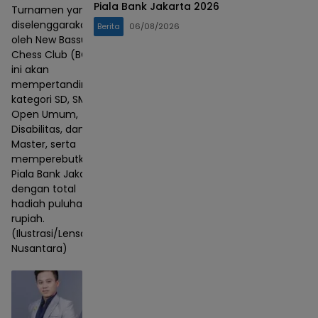
Piala Bank Jakarta 2026
Turnamen yang
diselenggarakan
Berita
06/08/2026
oleh New Bassura
Chess Club (BCC)
ini akan
mempertandingkan
kategori SD, SMP,
Open Umum,
Disabilitas, dan
Master, serta
memperebutkan
Piala Bank Jakarta
dengan total
hadiah puluhan juta
rupiah.
(Ilustrasi/Lensa
Nusantara)