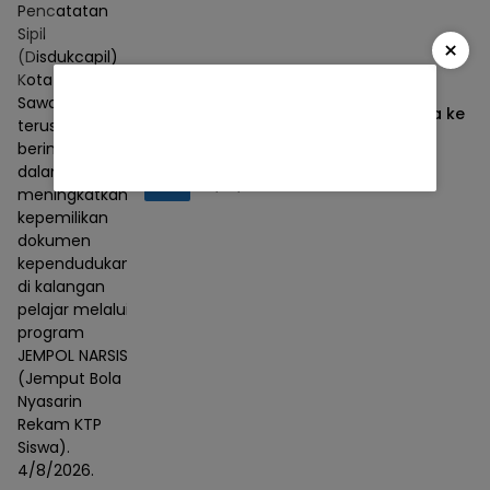
Pencatatan
Sipil
×
(Disdukcapil)
Kota
Sawahlunto
Disdukcapil Sawahlunto Jemput Bola ke
terus
Sekolah, Program “Jempol Narsis”
berinovasi
Permudah Perekaman KTP-el Siswa
dalam
Berita
05/08/2026
meningkatkan
kepemilikan
dokumen
kependudukan
di kalangan
pelajar melalui
program
JEMPOL NARSIS
(Jemput Bola
Nyasarin
Rekam KTP
Siswa).
4/8/2026.