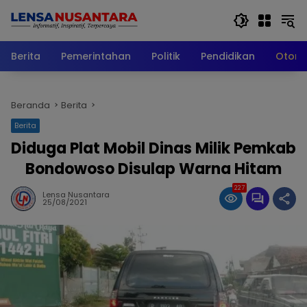
Langsung
ke
konten
Berita
Pemerintahan
Politik
Pendidikan
Otomo
Beranda
Berita
Berita
Diduga Plat Mobil Dinas Milik Pemkab
Bondowoso Disulap Warna Hitam
227
Lensa Nusantara
25/08/2021