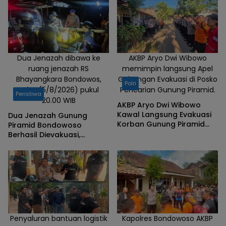
Dua Jenazah dibawa ke
AKBP Aryo Dwi Wibowo
ruang jenazah RS
memimpin langsung Apel
Bhayangkara Bondowos,
Gabungan Evakuasi di Posko
Polri
Rabu (5/8/2026) pukul
Pencarian Gunung Piramid.
Peristiwa
20.00 WIB
AKBP Aryo Dwi Wibowo
Kawal Langsung Evakuasi
Dua Jenazah Gunung
Korban Gunung Piramid
Piramid Bondowoso
Bondowoso
Berhasil Dievakuasi,
Kapolres Aryo Apresiasi
Tim Gabungan
Penyaluran bantuan logistik
Kapolres Bondowoso AKBP