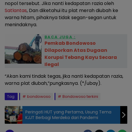
nopol tersebut. Jika nanti kedapatan razia oleh
Satlantas
, Dan diketahui itu plat merah diubah ke
warna hitam, pihaknya tidak segan-segan untuk
menindaknya.
BACA JUGA :
Pemkab Bondowoso
Dilaporkan Atas Dugaan
Korupsi Tebang Kayu Secara
Ilegal
“Akan kami tindak tegas, jika nanti kedapatan razia,
warna plat diubah,”pungkasnya. (*/ubay).
Tag:
bondowoso
Bondowoso terkini
Peringati HUT yang Pertama, Usung Tema
KJJT Berbagi Merdeka dari Pandemi