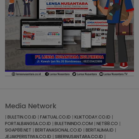
Media Network
|
BULETIN.CO.ID
|
FAKTUAL.CO.ID
|
KLIKTODAY.CO.ID
|
PORTALBANGSA.CO.ID
|
BULETININDO.COM
|
NET88.CO
|
SIGAP88.NET
|
BERITANASIONAL.CO.ID
|
BERITALIMA.ID
|
JEJAKPERISTIWA.CO.ID
|
SIBERNUSANTARA.CO.ID
|