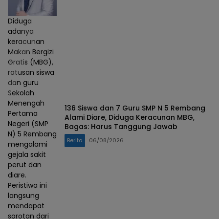
Diduga
adanya
keracunan
Makan Bergizi
Gratis (MBG),
ratusan siswa
dan guru
Sekolah
Menengah
136 Siswa dan 7 Guru SMP N 5 Rembang
Pertama
Alami Diare, Diduga Keracunan MBG,
Negeri (SMP
Bagas: Harus Tanggung Jawab
N) 5 Rembang
Berita
06/08/2026
mengalami
gejala sakit
perut dan
diare.
Peristiwa ini
langsung
mendapat
sorotan dari