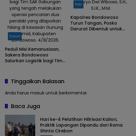
bagi Tim SAR Gabungan
Dr. Aryo Dwi Wibowo, S.H.,
Polri
yang tengah melakukan
S.I.K., M.M.
operasi pencarian dua
Kapolres Bondowoso
pendaki yang dilaporkan
Turun Tangan, Posko
hilang di kawasan Gunung
Darurat Dibentuk untuk
Piramid, Kabupaten
Percepat Pencarian
Sosial
Bondowoso. 4/8/2026.
Pendaki Hilang
Peduli Misi Kemanusiaan,
Sakera Bondowoso
Salurkan Logistik bagi Tim
SAR Gabungan di Gunung
Piramid
Tinggalkan Balasan
Anda harus
masuk
untuk berkomentar.
Baca Juga
Hari ke-4 Pelatihan Hilirisasi Kaliori,
Praktik Lapangan Dipandu dari Rama
Shinta Cirebon