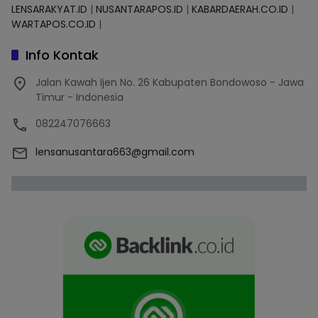
LENSARAKYAT.ID
|
NUSANTARAPOS.ID
|
KABARDAERAH.CO.ID
|
WARTAPOS.CO.ID
|
Info Kontak
Jalan Kawah Ijen No. 26 Kabupaten Bondowoso - Jawa
Timur - Indonesia
082247076663
lensanusantara663@gmail.com