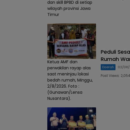
dan skill BPBD di setiap
wilayah provinsi Jawa
Timur
Peduli Ses
Rumah War
Ketua AMF dan
Daerah
02/08/
perwakilan rayap alas
saat meninjau lokasi
Post Views: 2,0
bedah rumah, Minggu,
2/8/2026. Foto :
(Gunawan/Lensa
Nusantara).