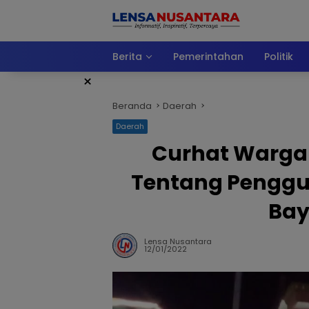
Langsung
ke
konten
Berita
Pemerintahan
Politik
×
Beranda
Daerah
Daerah
Curhat Warga 
Tentang Penggu
Bay
Lensa Nusantara
12/01/2022