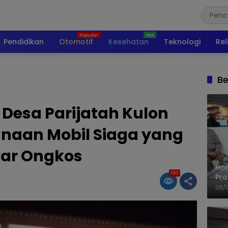
Pendidikan
Otomotif
Kesehatan
Teknologi
Rel
Be
Desa Parijatah Kulon
naan Mobil Siaga yang
ar Ongkos
Ho
190
Pro
Mis
08/
Ke