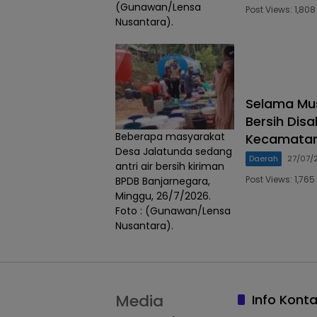
(Gunawan/Lensa
Post Views: 1,8
Nusantara).
Selama Mus
Bersih Dis
Beberapa masyarakat
Kecamata
Desa Jalatunda sedang
Daerah
27/07/
antri air bersih kiriman
Post Views: 1,7
BPDB Banjarnegara,
Minggu, 26/7/2026.
Foto : (Gunawan/Lensa
Nusantara).
Media
Info Kont