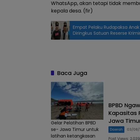
WhatsApp, akan tetapi tidak membu
kepala desa. (fir)
Empat Pelaku Rudapaksa Anak 
Diringkus Satuan Reserse Krim
Baca Juga
BPBD Ngaw
Kapasitas 
Jawa Timu
Gelar Pelatihan BPBD
se- Jawa Timur untuk
Daerah
03/08/
latihan ketangkasan
Post Views: 2,