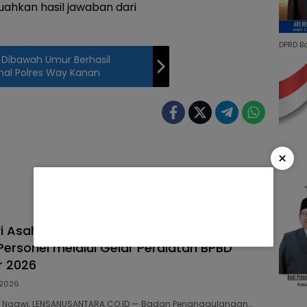
ahkan hasil jawaban dari
DPRD B
Dibawah Umur Berhasil
inal Polres Way Kanan
×
i Asah Ketangkasan dan Tingkatkan
Personel melalui Gelar Peralatan BPBD
r 2026
2026
039 Ngawi, LENSANUSANTARA.CO.ID — Badan Penanggulangan…