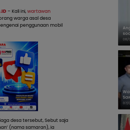
.ID
– Kali ini,
wartawan
orang warga asal desa
 mengenai penggunaan mobil
An
soa
Pa
08/
Wal
Saw
Sik
07/
Mit
aga desa tersebut, Sebut saja
an’ (nama samaran), ia