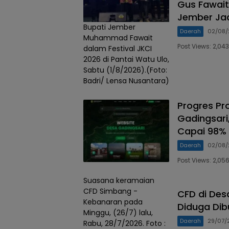
Gus Fawait 
Jember Jad
Bupati Jember
Daerah
02/08/
Muhammad Fawait
Post Views: 2,0
dalam Festival JKCI
2026 di Pantai Watu Ulo,
Sabtu (1/8/2026).(Foto:
Badri/ Lensa Nusantara)
Progres Pr
Gadingsari,
Capai 98% 
Daerah
02/08/
Post Views: 2,0
Suasana keramaian
CFD Simbang -
CFD di Des
Kebanaran pada
Diduga Dib
Minggu, (26/7) lalu,
Daerah
29/07/
Rabu, 28/7/2026. Foto :