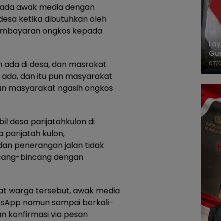
ada awak media dengan
esa ketika dibutuhkan oleh
pembayaran ongkos kepada
La
Gu
Cet
h ada di desa, dan masrakat
07/
 ada, dan itu pun masyarakat
 pun masyarakat ngasih ongkos
 desa parijatahkulon di
 parijatah kulon,
dan penerangan jalan tidak
cang-bincang dengan
at warga tersebut, awak media
atsApp namun sampai berkali-
kan konfirmasi via pesan