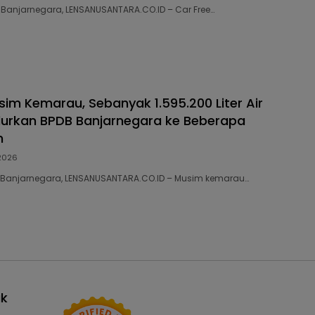
08 Banjarnegara, LENSANUSANTARA.CO.ID – Car Free…
im Kemarau, Sebanyak 1.595.200 Liter Air
alurkan BPDB Banjarnegara ke Beberapa
n
2026
65 Banjarnegara, LENSANUSANTARA.CO.ID – Musim kemarau…
ak