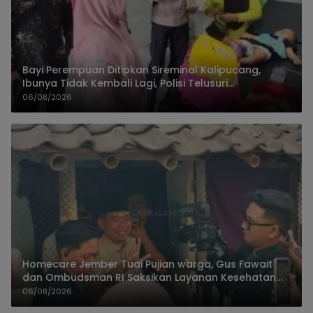
Bayi Perempuan Ditipkan Sireminal Kalipucang,
Ibunya Tidak Kembali Lagi, Polisi Telusuri
Keberadaan Orang Tua
06/08/2026
Homecare Jember Tuai Pujian warga, Gus Fawait
dan Ombudsman RI Saksikan Layanan Kesehatan
Rumah Pasien
06/08/2026