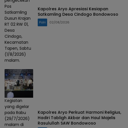
pengecekan
Pos
Kapolres Aryo Apresiasi Kesiapan
Satkamling
Satkamling Desa Cindogo Bondowoso
Dusun Krajan
Polri
02/08/2026
RT 02 RW 01,
Desa
Cindogo,
Kecamatan
Tapen, Sabtu
(1/8/2026)
malam.
Kegiatan
yang digelar
Kapolres Aryo Perkuat Harmoni Religius,
pada Rabu
Hadiri Tabligh Akbar dan Haul Majelis
(29/7/2026)
Rasulullah SAW Bondowoso
malam di