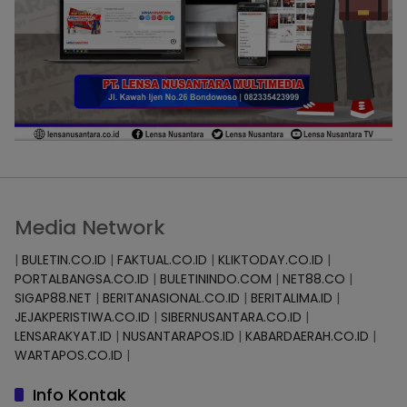
Media Network
|
BULETIN.CO.ID
|
FAKTUAL.CO.ID
|
KLIKTODAY.CO.ID
|
PORTALBANGSA.CO.ID
|
BULETININDO.COM
|
NET88.CO
|
SIGAP88.NET
|
BERITANASIONAL.CO.ID
|
BERITALIMA.ID
|
JEJAKPERISTIWA.CO.ID
|
SIBERNUSANTARA.CO.ID
|
LENSARAKYAT.ID
|
NUSANTARAPOS.ID
|
KABARDAERAH.CO.ID
|
WARTAPOS.CO.ID
|
Info Kontak