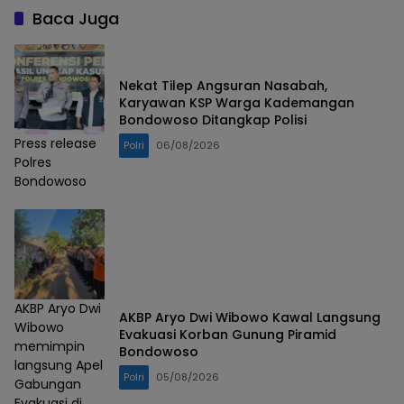
Baca Juga
Nekat Tilep Angsuran Nasabah,
Karyawan KSP Warga Kademangan
Bondowoso Ditangkap Polisi
Press release
Polri
06/08/2026
Polres
Bondowoso
AKBP Aryo Dwi
AKBP Aryo Dwi Wibowo Kawal Langsung
Wibowo
Evakuasi Korban Gunung Piramid
memimpin
Bondowoso
langsung Apel
Polri
05/08/2026
Gabungan
Evakuasi di