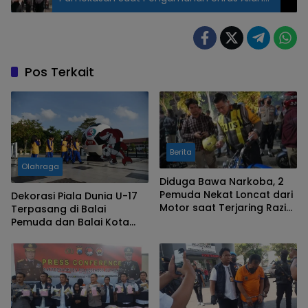
BEM Universitas Madura Ke Kantor DPRD
Pos Terkait
Berita
Olahraga
Diduga Bawa Narkoba, 2
Pemuda Nekat Loncat dari
Dekorasi Piala Dunia U-17
Motor saat Terjaring Razia
Terpasang di Balai
Satlantas Polrestabes
Pemuda dan Balai Kota
Surabaya
Surabaya