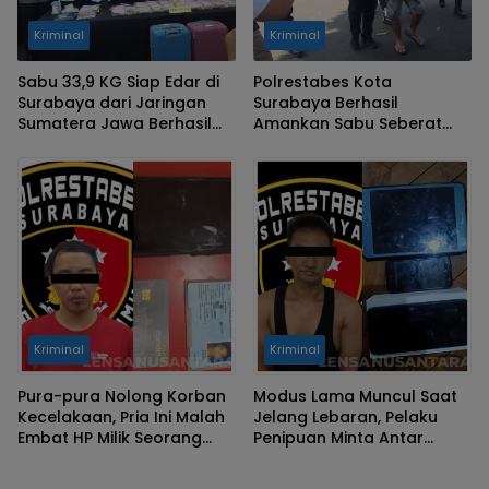
Kriminal
Kriminal
Sabu 33,9 KG Siap Edar di
Polrestabes Kota
Surabaya dari Jaringan
Surabaya Berhasil
Sumatera Jawa Berhasil
Amankan Sabu Seberat
Digagalkan Satresnatkoba
28,275 Gram dan 10 Ribu
Polrestabes Surabaya
Ektasi Siap Edar
Kriminal
Kriminal
Pura-pura Nolong Korban
Modus Lama Muncul Saat
Kecelakaan, Pria Ini Malah
Jelang Lebaran, Pelaku
Embat HP Milik Seorang
Penipuan Minta Antar
Wanita
Kembali Terulang