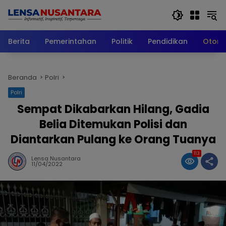
Langsung
ke
konten
Berita
Pemerintahan
Politik
Pendidikan
Otomo
Beranda
Polri
Polri
Sempat Dikabarkan Hilang, Gadia
Belia Ditemukan Polisi dan
Diantarkan Pulang ke Orang Tuanya
113
Lensa Nusantara
11/04/2022