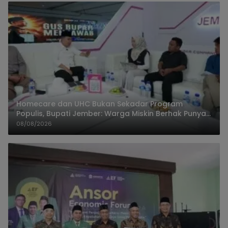
Homecare dan UHC Bukan Sekadar Program
Populis, Bupati Jember: Warga Miskin Berhak Punya
Akses Dokter Keluarga
08/08/2026