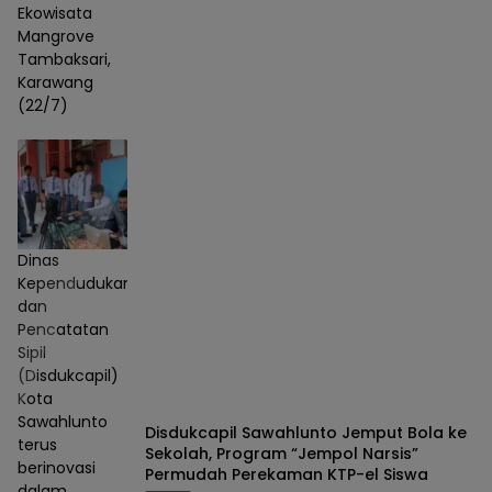
Ekowisata
Mangrove
Tambaksari,
Karawang
(22/7)
Dinas
Kependudukan
dan
Pencatatan
Sipil
(Disdukcapil)
Kota
Sawahlunto
Disdukcapil Sawahlunto Jemput Bola ke
terus
Sekolah, Program “Jempol Narsis”
berinovasi
Permudah Perekaman KTP-el Siswa
dalam