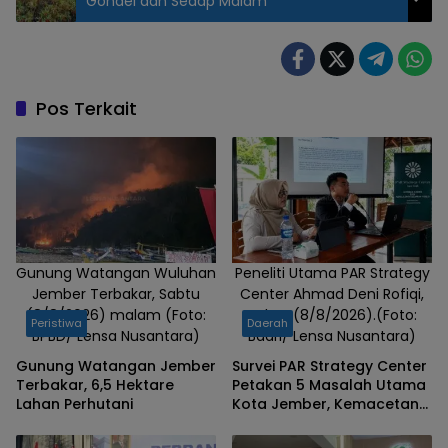
Gondel dan Sedap Malam
Pos Terkait
Gunung Watangan Wuluhan
Peneliti Utama PAR Strategy
Jember Terbakar, Sabtu
Center Ahmad Deni Rofiqi,
(8/8/2026) malam (Foto:
Sabtu (8/8/2026).(Foto:
Peristiwa
Daerah
BPBD/ Lensa Nusantara)
Badri/ Lensa Nusantara)
Gunung Watangan Jember
Survei PAR Strategy Center
Terbakar, 6,5 Hektare
Petakan 5 Masalah Utama
Lahan Perhutani
Kota Jember, Kemacetan
dan Banjir Teratas