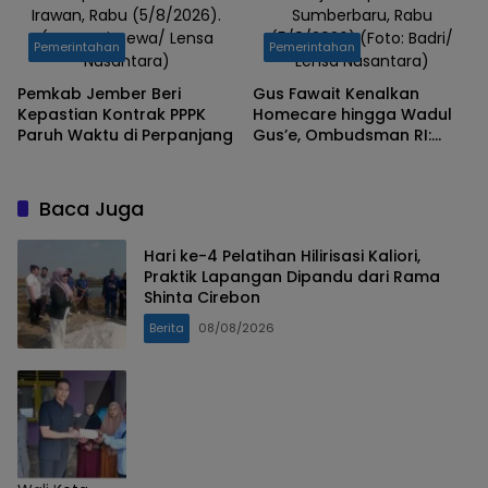
Irawan, Rabu (5/8/2026).
Sumberbaru, Rabu
(Foto: Istimewa/ Lensa
(5/8/2026).(Foto: Badri/
Pemerintahan
Pemerintahan
Nusantara)
Lensa Nusantara)
Pemkab Jember Beri
Gus Fawait Kenalkan
Kepastian Kontrak PPPK
Homecare hingga Wadul
Paruh Waktu di Perpanjang
Gus’e, Ombudsman RI:
Jember Berhasil Hadirkan
Layanan Kualitas
Baca Juga
Hari ke-4 Pelatihan Hilirisasi Kaliori,
Praktik Lapangan Dipandu dari Rama
Shinta Cirebon
Berita
08/08/2026