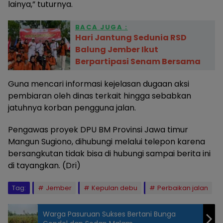
lainya,” tuturnya.
BACA JUGA :
Hari Jantung Sedunia RSD
Balung Jember Ikut
Berpartipasi Senam Bersama
Guna mencari informasi kejelasan dugaan aksi
pembiaran oleh dinas terkait hingga sebabkan
jatuhnya korban pengguna jalan.
Pengawas proyek DPU BM Provinsi Jawa timur
Mangun Sugiono, dihubungi melalui telepon karena
bersangkutan tidak bisa di hubungi sampai berita ini
di tayangkan. (Dri)
Tag:
Jember
Kepulan debu
Perbaikan jalan
Warga Pasuruan Sukses Bertani Bunga