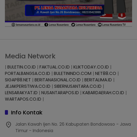
Media Network
|
BULETIN.CO.ID
|
FAKTUAL.CO.ID
|
KLIKTODAY.CO.ID
|
PORTALBANGSA.CO.ID
|
BULETININDO.COM
|
NET88.CO
|
SIGAP88.NET
|
BERITANASIONAL.CO.ID
|
BERITALIMA.ID
|
JEJAKPERISTIWA.CO.ID
|
SIBERNUSANTARA.CO.ID
|
LENSARAKYAT.ID
|
NUSANTARAPOS.ID
|
KABARDAERAH.CO.ID
|
WARTAPOS.CO.ID
|
Info Kontak
Jalan Kawah Ijen No. 26 Kabupaten Bondowoso - Jawa
Timur - Indonesia