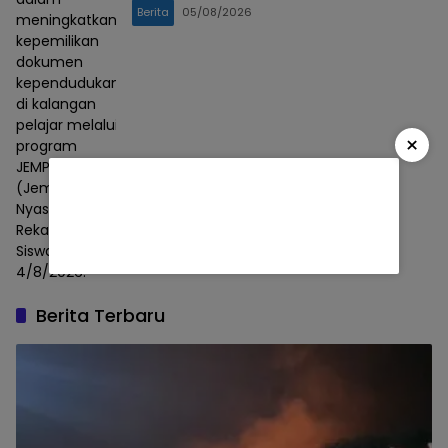
Berita
05/08/2026
meningkatkan
kepemilikan
dokumen
kependudukan
di kalangan
pelajar melalui
×
program
JEMPOL NARSIS
(Jemput Bola
Nyasarin
Rekam KTP
Siswa).
4/8/2026.
Berita Terbaru