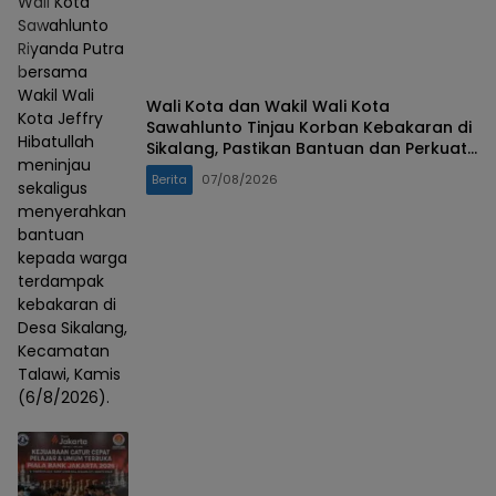
Wali Kota
Sawahlunto
Riyanda Putra
bersama
Wakil Wali
Wali Kota dan Wakil Wali Kota
Kota Jeffry
Sawahlunto Tinjau Korban Kebakaran di
Hibatullah
Sikalang, Pastikan Bantuan dan Perkuat
meninjau
Mitigasi Bencana
Berita
07/08/2026
sekaligus
menyerahkan
bantuan
kepada warga
terdampak
kebakaran di
Desa Sikalang,
Kecamatan
Talawi, Kamis
(6/8/2026).