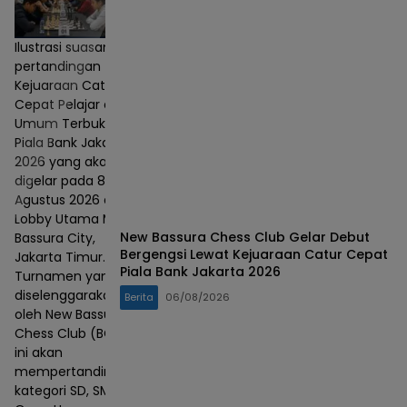
Ilustrasi suasana
pertandingan
Kejuaraan Catur
Cepat Pelajar dan
Umum Terbuka
Piala Bank Jakarta
2026 yang akan
digelar pada 8–9
Agustus 2026 di
Lobby Utama Mall
New Bassura Chess Club Gelar Debut
Bassura City,
Bergengsi Lewat Kejuaraan Catur Cepat
Jakarta Timur.
Piala Bank Jakarta 2026
Turnamen yang
diselenggarakan
Berita
06/08/2026
oleh New Bassura
Chess Club (BCC)
ini akan
mempertandingkan
kategori SD, SMP,