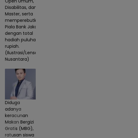
Open Umum,
Disabilitas, dan
Master, serta
memperebutkan
Piala Bank Jakarta
dengan total
hadiah puluhan juta
rupiah.
(Ilustrasi/Lensa
Nusantara)
Diduga
adanya
keracunan
Makan Bergizi
Gratis (MBG),
ratusan siswa