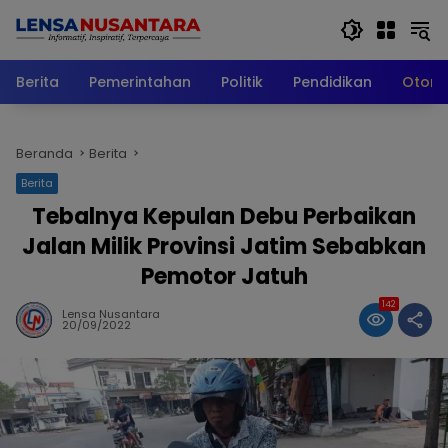
Langsung
ke
konten
Berita
Pemerintahan
Politik
Pendidikan
Otomo
Beranda
Berita
Berita
Tebalnya Kepulan Debu Perbaikan
Jalan Milik Provinsi Jatim Sebabkan
Pemotor Jatuh
142
Lensa Nusantara
20/09/2022