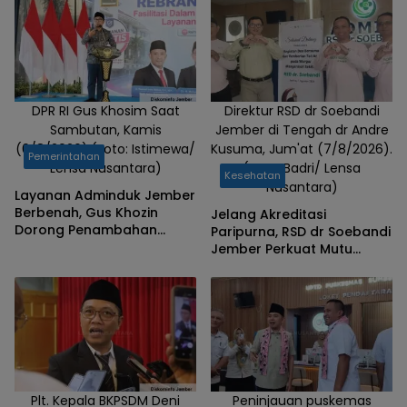
DPR RI Gus Khosim Saat
Direktur RSD dr Soebandi
Sambutan, Kamis
Jember di Tengah dr Andre
(6/8/2026).(Foto: Istimewa/
Kusuma, Jum'at (7/8/2026).
Pemerintahan
Lensa Nusantara)
(Foto: Badri/ Lensa
Kesehatan
Nusantara)
Layanan Adminduk Jember
Berbenah, Gus Khozin
Jelang Akreditasi
Dorong Penambahan
Paripurna, RSD dr Soebandi
Mesin Cetak e-KTP
Jember Perkuat Mutu
Pelayanan Terus
Ditingkatkan
Plt. Kepala BKPSDM Deni
Peninjauan puskemas