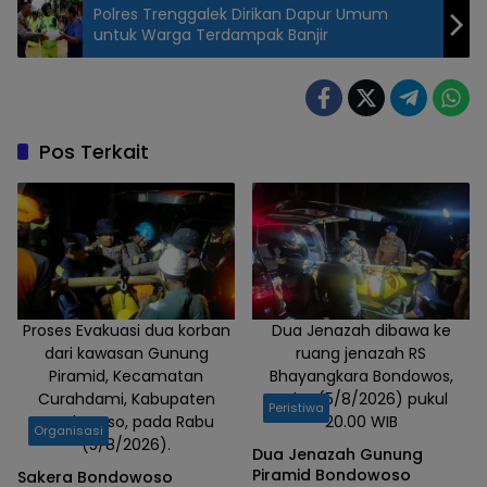
Polres Trenggalek Dirikan Dapur Umum
untuk Warga Terdampak Banjir
Pos Terkait
Proses Evakuasi dua korban
Dua Jenazah dibawa ke
dari kawasan Gunung
ruang jenazah RS
Piramid, Kecamatan
Bhayangkara Bondowos,
Curahdami, Kabupaten
Rabu (5/8/2026) pukul
Peristiwa
Bondowoso, pada Rabu
20.00 WIB
Organisasi
(5/8/2026).
Dua Jenazah Gunung
Piramid Bondowoso
Sakera Bondowoso