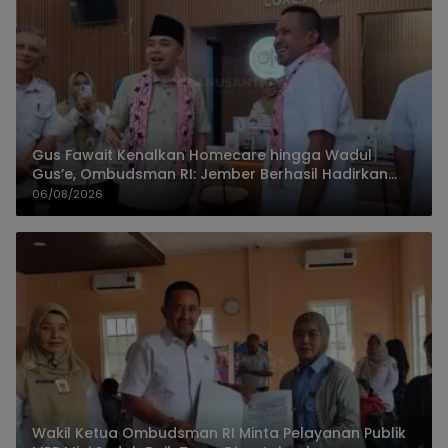
Gus Fawait Kenalkan Homecare hingga Wadul
Gus’e, Ombudsman RI: Jember Berhasil Hadirkan
Layanan Kualitas
06/08/2026
Wakil Ketua Ombudsman RI Minta Pelayanan Publik