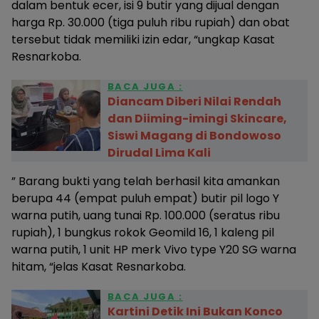
dalam bentuk ecer, isi 9 butir yang dijual dengan
harga Rp. 30.000 (tiga puluh ribu rupiah) dan obat
tersebut tidak memiliki izin edar, “ungkap Kasat
Resnarkoba.
BACA JUGA :
Diancam Diberi Nilai Rendah
dan Diiming-imingi Skincare,
Siswi Magang di Bondowoso
Dirudal Lima Kali
” Barang bukti yang telah berhasil kita amankan
berupa 44 (empat puluh empat) butir pil logo Y
warna putih, uang tunai Rp. 100.000 (seratus ribu
rupiah), 1 bungkus rokok Geomild 16, 1 kaleng pil
warna putih, 1 unit HP merk Vivo type Y20 SG warna
hitam, “jelas Kasat Resnarkoba.
BACA JUGA :
Kartini Detik Ini Bukan Konco