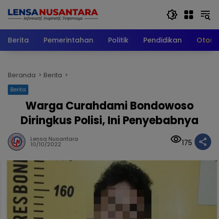
Langsung
ke
konten
Berita
Pemerintahan
Politik
Pendidikan
Otomo
Beranda
Berita
Berita
Warga Curahdami Bondowoso
Diringkus Polisi, Ini Penyebabnya
Lensa Nusantara
175
10/10/2022