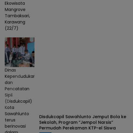
Ekowisata
Mangrove
Tambaksari,
Karawang
(22/7)
Dinas
Kependudukan
dan
Pencatatan
Sipil
(Disdukcapil)
Kota
Sawahlunto
Disdukcapil Sawahlunto Jemput Bola ke
terus
Sekolah, Program “Jempol Narsis”
berinovasi
Permudah Perekaman KTP-el Siswa
dalam