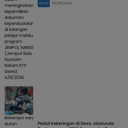
Berita
05/08/2026
meningkatkan
kepemilikan
dokumen
kependudukan
di kalangan
pelajar melalui
program
JEMPOL NARSIS
(Jemput Bola
Nyasarin
Rekam KTP
Siswa).
4/8/2026.
Beberapa warga
Peduli Kekeringan di Desa Jalatunda
dusun