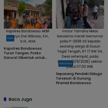
Piramid
Kapolres Bondowoso AKBP
motor Yamaha NMax
Dr. Aryo Dwi Wibowo, S.H.,
berwarna merah bernomor
Polri
S.I.K., M.M.
polisi P-2938-ES kepada
seorang warga di Dusun
Kapolres Bondowoso
Tegal Tengah, RT 17 RW 04,
Turun Tangan, Posko
Desa setempat, pada
Darurat Dibentuk untuk
Minggu (2/8/2026) sekitar
Percepat Pencarian
Peristiwa
pukul 07.00 WIB.
Pendaki Hilang
Sepasang Pendaki Diduga
Tersesat di Gunung
Piramid Bondowoso
Baca Juga