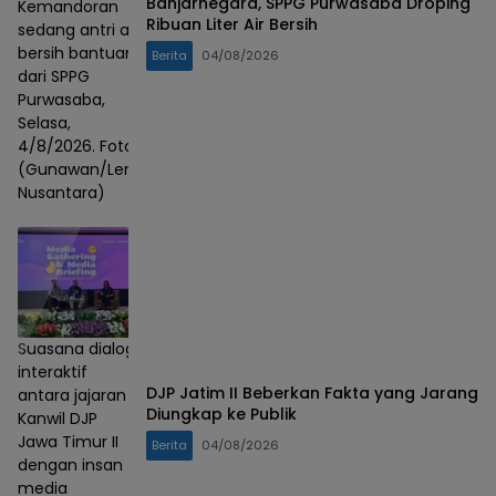
Banjarnegara, SPPG Purwasaba Droping
Kemandoran
Ribuan Liter Air Bersih
sedang antri air
bersih bantuan
Berita
04/08/2026
dari SPPG
Purwasaba,
Selasa,
4/8/2026. Foto :
(Gunawan/Lensa
Nusantara)
Suasana dialog
interaktif
DJP Jatim II Beberkan Fakta yang Jarang
antara jajaran
Diungkap ke Publik
Kanwil DJP
Jawa Timur II
Berita
04/08/2026
dengan insan
media