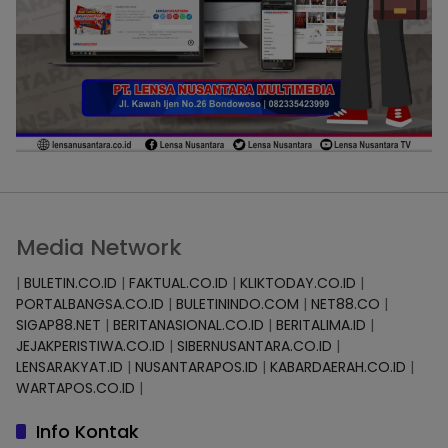
Media Network
|
BULETIN.CO.ID
|
FAKTUAL.CO.ID
|
KLIKTODAY.CO.ID
|
PORTALBANGSA.CO.ID
|
BULETININDO.COM
|
NET88.CO
|
SIGAP88.NET
|
BERITANASIONAL.CO.ID
|
BERITALIMA.ID
|
JEJAKPERISTIWA.CO.ID
|
SIBERNUSANTARA.CO.ID
|
LENSARAKYAT.ID
|
NUSANTARAPOS.ID
|
KABARDAERAH.CO.ID
|
WARTAPOS.CO.ID
|
Info Kontak