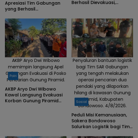
Berhasil Dievakuasi,
Apresiasi Tim Gabungan
Kapolres Aryo Apresiasi
yang Berhasil
Tim Gabungan
Mengevakuasi Dua Korban
Gunung Piramid
AKBP Aryo Dwi Wibowo
Penyaluran bantuan logistik
memimpin langsung Apel
bagi Tim SAR Gabungan
Gabungan Evakuasi di Posko
yang tengah melakukan
Polri
Pencarian Gunung Piramid.
operasi pencarian dua
pendaki yang dilaporkan
AKBP Aryo Dwi Wibowo
hilang di kawasan Gunung
Kawal Langsung Evakuasi
Piramid, Kabupaten
Korban Gunung Piramid
Sosial
Bondowoso. 4/8/2026.
Bondowoso
Peduli Misi Kemanusiaan,
Sakera Bondowoso
Salurkan Logistik bagi Tim
SAR Gabungan di Gunung