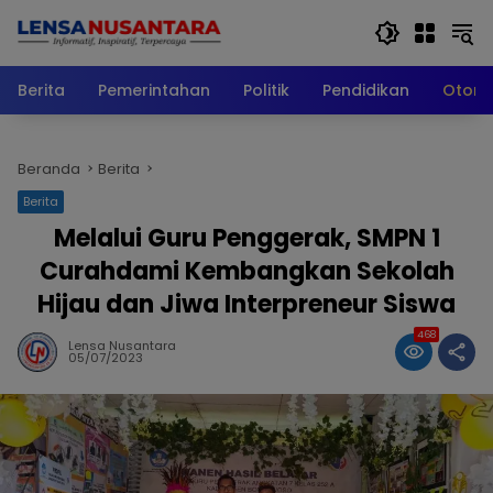
Langsung
ke
konten
Berita
Pemerintahan
Politik
Pendidikan
Otomo
Beranda
Berita
Berita
Melalui Guru Penggerak, SMPN 1
Curahdami Kembangkan Sekolah
Hijau dan Jiwa Interpreneur Siswa
468
Lensa Nusantara
05/07/2023