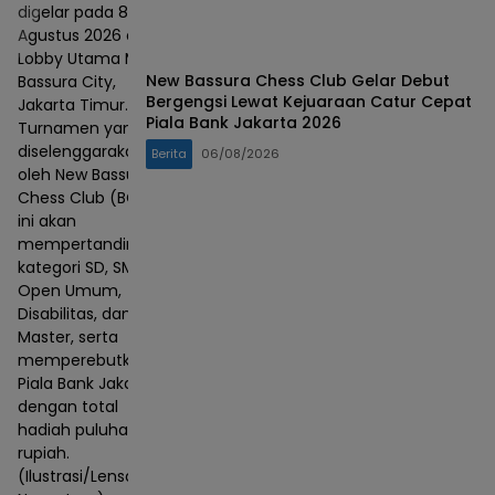
digelar pada 8–9
Agustus 2026 di
Lobby Utama Mall
New Bassura Chess Club Gelar Debut
Bassura City,
Bergengsi Lewat Kejuaraan Catur Cepat
Jakarta Timur.
Piala Bank Jakarta 2026
Turnamen yang
diselenggarakan
Berita
06/08/2026
oleh New Bassura
Chess Club (BCC)
ini akan
mempertandingkan
kategori SD, SMP,
Open Umum,
Disabilitas, dan
Master, serta
memperebutkan
Piala Bank Jakarta
dengan total
hadiah puluhan juta
rupiah.
(Ilustrasi/Lensa