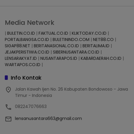
Media Network
|
BULETIN.CO.ID
|
FAKTUAL.CO.ID
|
KLIKTODAY.CO.ID
|
PORTALBANGSA.CO.ID
|
BULETININDO.COM
|
NET88.CO
|
SIGAP88.NET
|
BERITANASIONAL.CO.ID
|
BERITALIMA.ID
|
JEJAKPERISTIWA.CO.ID
|
SIBERNUSANTARA.CO.ID
|
LENSARAKYAT.ID
|
NUSANTARAPOS.ID
|
KABARDAERAH.CO.ID
|
WARTAPOS.CO.ID
|
Info Kontak
Jalan Kawah Ijen No. 26 Kabupaten Bondowoso - Jawa
Timur - Indonesia
082247076663
lensanusantara663@gmail.com