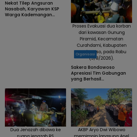
Nekat Tilep Angsuran
Nasabah, Karyawan KSP
Warga Kademangan
Bondowoso Ditangkap
Proses Evakuasi dua korban
Polisi
dari kawasan Gunung
Piramid, Kecamatan
Curahdami, Kabupaten
Bondowoso, pada Rabu
Organisasi
(5/8/2026).
Sakera Bondowoso
Apresiasi Tim Gabungan
yang Berhasil
Mengevakuasi Dua Korban
Gunung Piramid
Dua Jenazah dibawa ke
AKBP Aryo Dwi Wibowo
ruang jenazah RS
memimpin langsung Apel