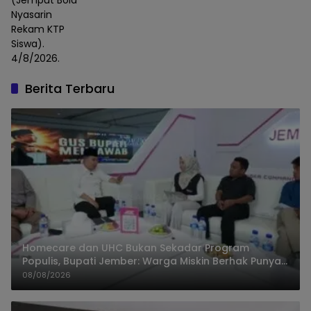
(Jemput Bola
Nyasarin
Rekam KTP
Siswa).
4/8/2026.
Berita Terbaru
Homecare dan UHC Bukan Sekadar Program
Populis, Bupati Jember: Warga Miskin Berhak Punya
Akses Dokter Keluarga
08/08/2026