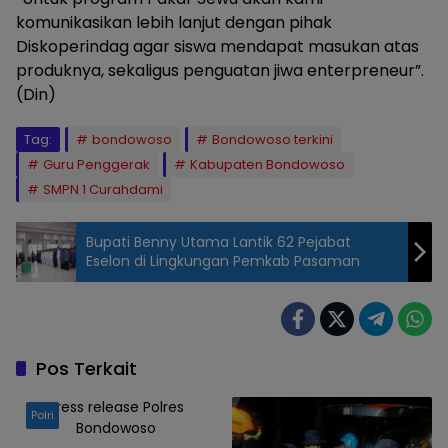
komunikasikan lebih lanjut dengan pihak
Diskoperindag agar siswa mendapat masukan atas
produknya, sekaligus penguatan jiwa enterpreneur”.
(Din)
Tag:
bondowoso
Bondowoso terkini
Guru Penggerak
Kabupaten Bondowoso
SMPN 1 Curahdami
Bupati Benny Utama Lantik 62 Pejabat
Eselon di Lingkungan Pemkab Pasaman
Pos Terkait
Press release Polres
Polri
Bondowoso