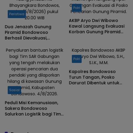
Bhayangkara Bondowos,
Gabungan Evakuasi di Posko
Polri
Rabu (5/8/2026) pukul
Pencarian Gunung Piramid.
Peristiwa
20.00 WIB
AKBP Aryo Dwi Wibowo
Kawal Langsung Evakuasi
Dua Jenazah Gunung
Korban Gunung Piramid
Piramid Bondowoso
Bondowoso
Berhasil Dievakuasi,
Kapolres Aryo Apresiasi
Tim Gabungan
Penyaluran bantuan logistik
Kapolres Bondowoso AKBP
bagi Tim SAR Gabungan
Dr. Aryo Dwi Wibowo, S.H.,
Polri
yang tengah melakukan
S.I.K., M.M.
operasi pencarian dua
Kapolres Bondowoso
pendaki yang dilaporkan
Turun Tangan, Posko
hilang di kawasan Gunung
Darurat Dibentuk untuk
Piramid, Kabupaten
Percepat Pencarian
Sosial
Bondowoso. 4/8/2026.
Pendaki Hilang
Peduli Misi Kemanusiaan,
Sakera Bondowoso
Salurkan Logistik bagi Tim
SAR Gabungan di Gunung
Piramid