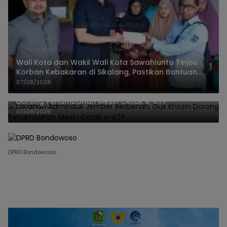
Wali Kota dan Wakil Wali Kota Sawahlunto Tinjau
Korban Kebakaran di Sikalang, Pastikan Bantuan
dan Perkuat Mitigasi Bencana
07/08/2026
Layanan Adminduk Jember Berbenah, Gus Khozin
Dorong Penambahan Mesin Cetak e-KTP
07/08/2026
DPRD Bondowoso