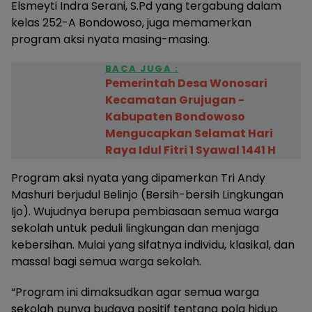
Elsmeyti Indra Serani, S.Pd yang tergabung dalam
kelas 252-A Bondowoso, juga memamerkan
program aksi nyata masing-masing.
BACA JUGA :
Pemerintah Desa Wonosari
Kecamatan Grujugan -
Kabupaten Bondowoso
Mengucapkan Selamat Hari
Raya Idul Fitri 1 Syawal 1441 H
Program aksi nyata yang dipamerkan Tri Andy
Mashuri berjudul Belinjo (Bersih-bersih Lingkungan
Ijo). Wujudnya berupa pembiasaan semua warga
sekolah untuk peduli lingkungan dan menjaga
kebersihan. Mulai yang sifatnya individu, klasikal, dan
massal bagi semua warga sekolah.
“Program ini dimaksudkan agar semua warga
sekolah punya budaya positif tentang pola hidup