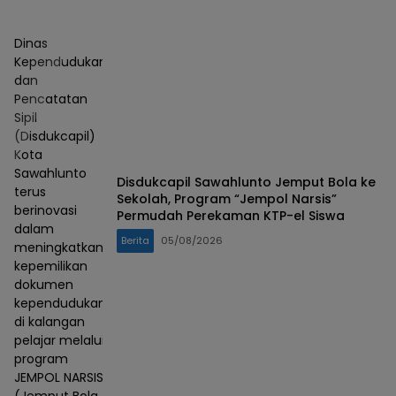
Dinas
Kependudukan
dan
Pencatatan
Sipil
(Disdukcapil)
Kota
Sawahlunto
Disdukcapil Sawahlunto Jemput Bola ke
terus
Sekolah, Program “Jempol Narsis”
berinovasi
Permudah Perekaman KTP-el Siswa
dalam
Berita
05/08/2026
meningkatkan
kepemilikan
dokumen
kependudukan
di kalangan
pelajar melalui
program
JEMPOL NARSIS