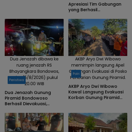
Apresiasi Tim Gabungan
yang Berhasil
Mengevakuasi Dua Korban
Gunung Piramid
Dua Jenazah dibawa ke
AKBP Aryo Dwi Wibowo
ruang jenazah RS
memimpin langsung Apel
Bhayangkara Bondowos,
Gabungan Evakuasi di Posko
Polri
Rabu (5/8/2026) pukul
Pencarian Gunung Piramid.
Peristiwa
20.00 WIB
AKBP Aryo Dwi Wibowo
Kawal Langsung Evakuasi
Dua Jenazah Gunung
Korban Gunung Piramid
Piramid Bondowoso
Bondowoso
Berhasil Dievakuasi,
Kapolres Aryo Apresiasi
Tim Gabungan