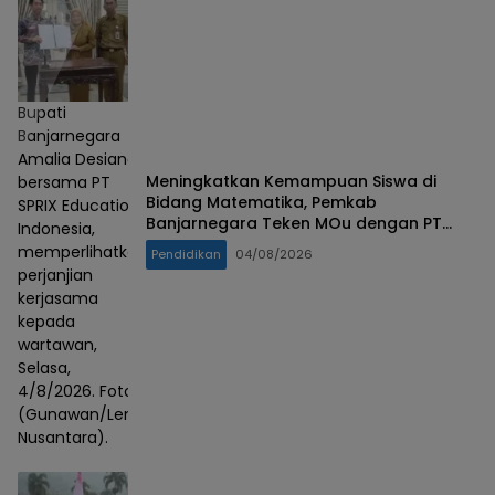
Bupati
Banjarnegara
Amalia Desiana
Meningkatkan Kemampuan Siswa di
bersama PT
Bidang Matematika, Pemkab
SPRIX Education
Banjarnegara Teken MOu dengan PT
Indonesia,
SPRIX Asal Jepang
memperlihatkan
Pendidikan
04/08/2026
perjanjian
kerjasama
kepada
wartawan,
Selasa,
4/8/2026. Foto :
(Gunawan/Lensa
Nusantara).