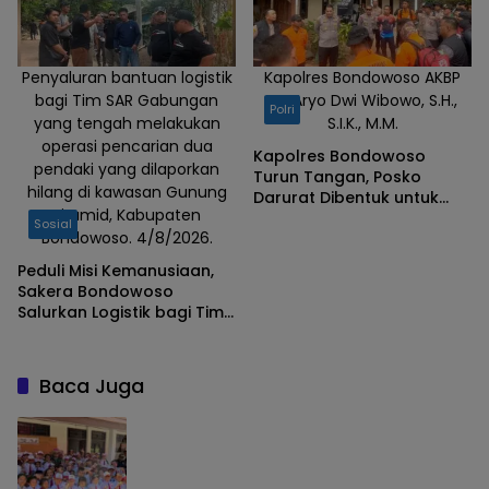
Penyaluran bantuan logistik
Kapolres Bondowoso AKBP
bagi Tim SAR Gabungan
Dr. Aryo Dwi Wibowo, S.H.,
Polri
yang tengah melakukan
S.I.K., M.M.
operasi pencarian dua
Kapolres Bondowoso
pendaki yang dilaporkan
Turun Tangan, Posko
hilang di kawasan Gunung
Darurat Dibentuk untuk
Piramid, Kabupaten
Percepat Pencarian
Sosial
Bondowoso. 4/8/2026.
Pendaki Hilang
Peduli Misi Kemanusiaan,
Sakera Bondowoso
Salurkan Logistik bagi Tim
SAR Gabungan di Gunung
Piramid
Baca Juga