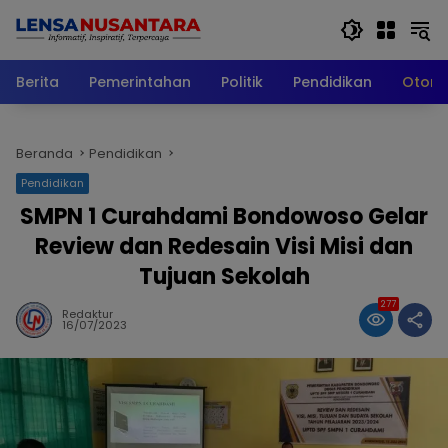
Langsung
ke
konten
Berita
Pemerintahan
Politik
Pendidikan
Otomo
Beranda
Pendidikan
Pendidikan
SMPN 1 Curahdami Bondowoso Gelar
Review dan Redesain Visi Misi dan
Tujuan Sekolah
277
Redaktur
16/07/2023