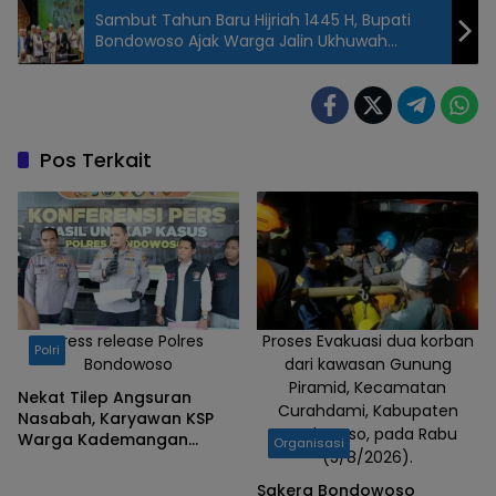
Sambut Tahun Baru Hijriah 1445 H, Bupati
Bondowoso Ajak Warga Jalin Ukhuwah
Islamisyah
Pos Terkait
Press release Polres
Proses Evakuasi dua korban
Polri
Bondowoso
dari kawasan Gunung
Piramid, Kecamatan
Nekat Tilep Angsuran
Curahdami, Kabupaten
Nasabah, Karyawan KSP
Bondowoso, pada Rabu
Warga Kademangan
Organisasi
(5/8/2026).
Bondowoso Ditangkap
Polisi
Sakera Bondowoso