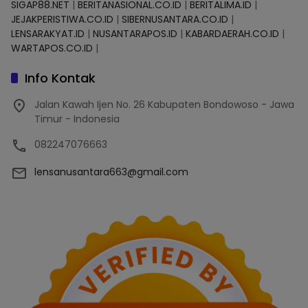
SIGAP88.NET
|
BERITANASIONAL.CO.ID
|
BERITALIMA.ID
|
JEJAKPERISTIWA.CO.ID
|
SIBERNUSANTARA.CO.ID
|
LENSARAKYAT.ID
|
NUSANTARAPOS.ID
|
KABARDAERAH.CO.ID
|
WARTAPOS.CO.ID
|
Info Kontak
Jalan Kawah Ijen No. 26 Kabupaten Bondowoso - Jawa
Timur - Indonesia
082247076663
lensanusantara663@gmail.com