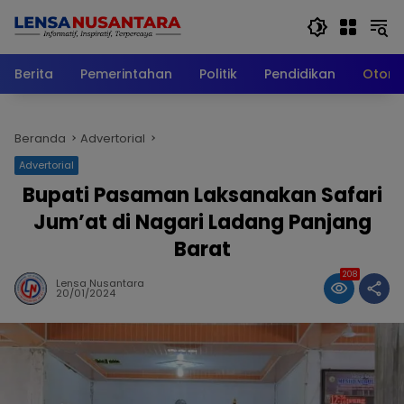
Langsung
ke
konten
Berita
Pemerintahan
Politik
Pendidikan
Otomo
Beranda
Advertorial
Advertorial
Bupati Pasaman Laksanakan Safari
Jum’at di Nagari Ladang Panjang
Barat
208
Lensa Nusantara
20/01/2024