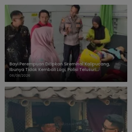
Bayi Perempuan Ditipkan Sireminal Kalipucang,
Ibunya Tidak Kembali Lagi, Polisi Telusuri
Keberadaan Orang Tua
06/08/2026