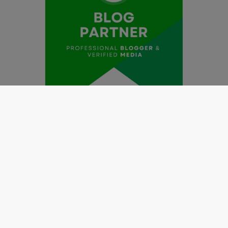
Redaksi
Pedoman Media Siber
Kode Etik Jurnalistik
Perlindungan Profesi Wartawan
Info Iklan