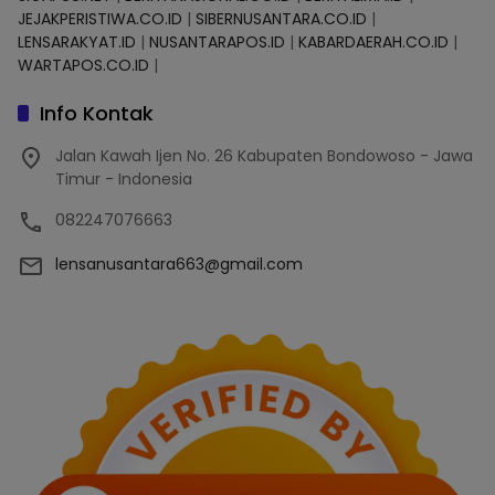
JEJAKPERISTIWA.CO.ID
|
SIBERNUSANTARA.CO.ID
|
LENSARAKYAT.ID
|
NUSANTARAPOS.ID
|
KABARDAERAH.CO.ID
|
WARTAPOS.CO.ID
|
Info Kontak
Jalan Kawah Ijen No. 26 Kabupaten Bondowoso - Jawa
Timur - Indonesia
082247076663
lensanusantara663@gmail.com