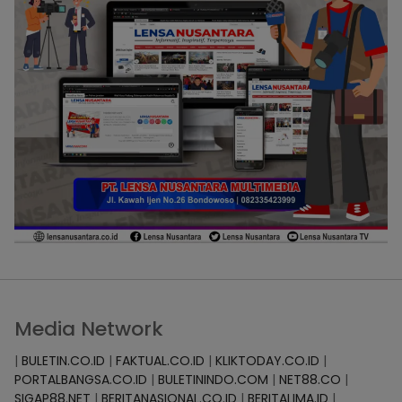
Media Network
|
BULETIN.CO.ID
|
FAKTUAL.CO.ID
|
KLIKTODAY.CO.ID
|
PORTALBANGSA.CO.ID
|
BULETININDO.COM
|
NET88.CO
|
SIGAP88.NET
|
BERITANASIONAL.CO.ID
|
BERITALIMA.ID
|