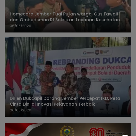
Homecare Jember Tuai Pujian warga, Gus Fawait
dan Ombudsman RI Saksikan Layanan Kesehatan
Rumah Pasien
06/08/2026
Dirjen Dukcapil Dorong Jember Percepat IKD, Peta
Cinta Dinilai Inovasi Pelayanan Terbaik
06/08/2026