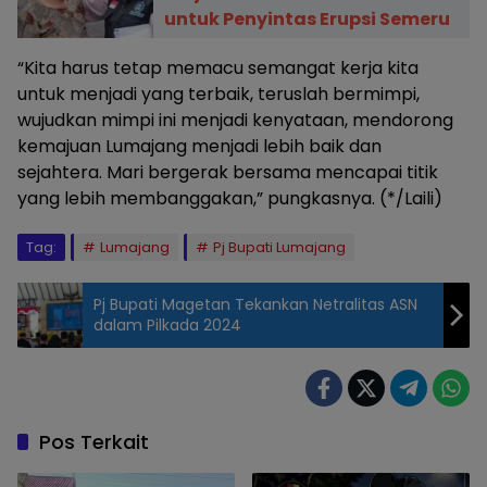
untuk Penyintas Erupsi Semeru
“Kita harus tetap memacu semangat kerja kita
untuk menjadi yang terbaik, teruslah bermimpi,
wujudkan mimpi ini menjadi kenyataan, mendorong
kemajuan Lumajang menjadi lebih baik dan
sejahtera. Mari bergerak bersama mencapai titik
yang lebih membanggakan,” pungkasnya. (*/Laili)
Tag:
Lumajang
Pj Bupati Lumajang
Pj Bupati Magetan Tekankan Netralitas ASN
dalam Pilkada 2024
Pj. Bupati
Lumajang,
Indah
Wahyuni
Pos Terkait