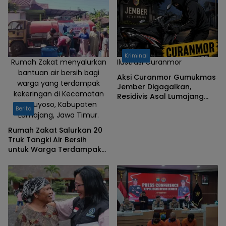
Kriminal
Rumah Zakat menyalurkan
Ilustrasi Curanmor
bantuan air bersih bagi
Aksi Curanmor Gumukmas
warga yang terdampak
Jember Digagalkan,
kekeringan di Kecamatan
Residivis Asal Lumajang
Ranuyoso, Kabupaten
Ditangkap
Berita
Lumajang, Jawa Timur.
Rumah Zakat Salurkan 20
Truk Tangki Air Bersih
untuk Warga Terdampak
Kemarau di Lumajang