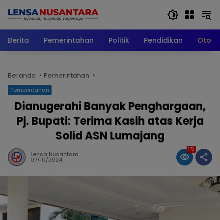
Langsung
ke
konten
Berita
Pemerintahan
Politik
Pendidikan
Otomo
Beranda
Pemerintahan
Pemerintahan
Dianugerahi Banyak Penghargaan,
Pj. Bupati: Terima Kasih atas Kerja
Solid ASN Lumajang
172
Lensa Nusantara
07/10/2024