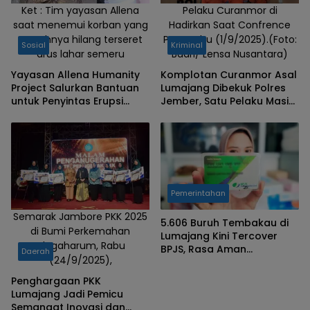
Ket : Tim yayasan Allena
Pelaku Curanmor di
saat menemui korban yang
Hadirkan Saat Confrence
rumahnya hilang terseret
Pers, Rabu (1/9/2025).(Foto:
Sosial
Kriminal
arus lahar semeru
Badri/ Lensa Nusantara)
Yayasan Allena Humanity
Komplotan Curanmor Asal
Project Salurkan Bantuan
Lumajang Dibekuk Polres
untuk Penyintas Erupsi
Jember, Satu Pelaku Masih
Semeru
Buron
Pemerintahan
Semarak Jambore PKK 2025
5.606 Buruh Tembakau di
di Bumi Perkemahan
Lumajang Kini Tercover
Glagaharum, Rabu
BPJS, Rasa Aman
Daerah
(24/9/2025),
Meningkat
Penghargaan PKK
Lumajang Jadi Pemicu
Semangat Inovasi dan