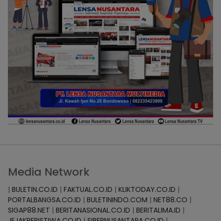
Media Network
|
BULETIN.CO.ID
|
FAKTUAL.CO.ID
|
KLIKTODAY.CO.ID
|
PORTALBANGSA.CO.ID
|
BULETININDO.COM
|
NET88.CO
|
SIGAP88.NET
|
BERITANASIONAL.CO.ID
|
BERITALIMA.ID
|
JEJAKPERISTIWA.CO.ID
|
SIBERNUSANTARA.CO.ID
|