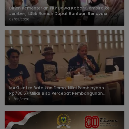
Dirjen Kementerian PKP Bawa Kabar Gembira ke
Jember, 1.355 Rumah Dapat Bantuan Renovasi
09/08/2026
MAKI Jatim Batalkan Demo, Nilai Pembiayaan
Rp786,57 Miliar Bisa Percepat Pembangunan
Jember
09/08/2026