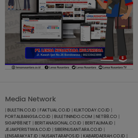
Media Network
|
BULETIN.CO.ID
|
FAKTUAL.CO.ID
|
KLIKTODAY.CO.ID
|
PORTALBANGSA.CO.ID
|
BULETININDO.COM
|
NET88.CO
|
SIGAP88.NET
|
BERITANASIONAL.CO.ID
|
BERITALIMA.ID
|
JEJAKPERISTIWA.CO.ID
|
SIBERNUSANTARA.CO.ID
|
LENSARAKYAT.ID
|
NUSANTARAPOS.ID
|
KABARDAERAH.CO.ID
|