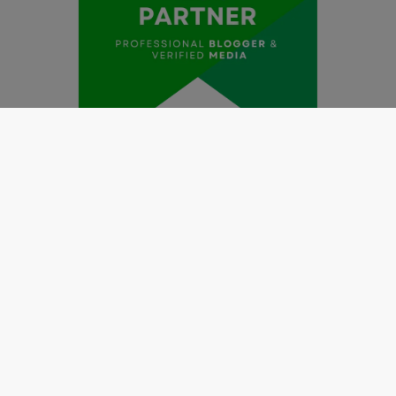
Redaksi
Pedoman Media Siber
Kode Etik Jurnalistik
Perlindungan Profesi Wartawan
Info Iklan
Disclaimer
Tentang Kami
Copyright @2019 by
LENSANUSANTARA.CO.ID
All Right