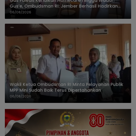
Gus Fawait Kenalkan Homecare hingga Wadul
Gus’e, Ombudsman RI: Jember Berhasil Hadirkan
Layanan Kualitas
06/08/2026
Wakil Ketua Ombudsman RI Minta Pelayanan Publik
MPP Mini Sudah Baik Terus Dipertahankan
06/08/2026