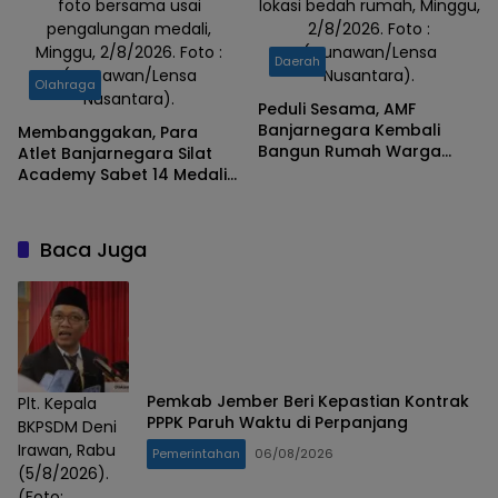
foto bersama usai
lokasi bedah rumah, Minggu,
pengalungan medali,
2/8/2026. Foto :
Minggu, 2/8/2026. Foto :
(Gunawan/Lensa
Daerah
(Gunawan/Lensa
Nusantara).
Olahraga
Nusantara).
Peduli Sesama, AMF
Banjarnegara Kembali
Membanggakan, Para
Bangun Rumah Warga
Atlet Banjarnegara Silat
Tidak Mampu
Academy Sabet 14 Medali
di Kejuaraan Tingkat
Nasional
Baca Juga
Pemkab Jember Beri Kepastian Kontrak
Plt. Kepala
PPPK Paruh Waktu di Perpanjang
BKPSDM Deni
Irawan, Rabu
Pemerintahan
06/08/2026
(5/8/2026).
(Foto: