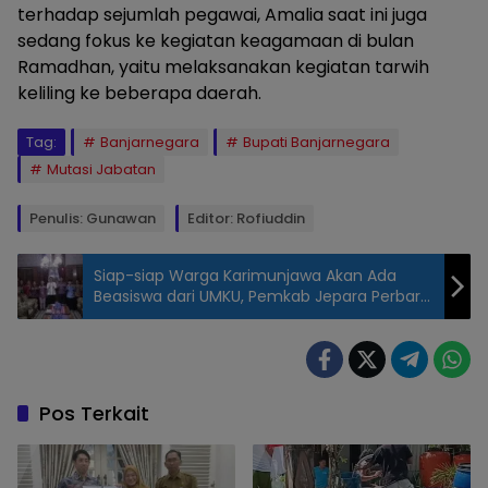
terhadap sejumlah pegawai, Amalia saat ini juga
sedang fokus ke kegiatan keagamaan di bulan
Ramadhan, yaitu melaksanakan kegiatan tarwih
keliling ke beberapa daerah.
Tag:
Banjarnegara
Bupati Banjarnegara
Mutasi Jabatan
Penulis: Gunawan
Editor: Rofiuddin
Siap-siap Warga Karimunjawa Akan Ada
Beasiswa dari UMKU, Pemkab Jepara Perbarui
Kerjasama
Bupati Amalia
Desiana,
menyalami
warga saat
Pos Terkait
acara
Banjarnegara