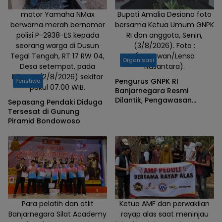
motor Yamaha NMax
Bupati Amalia Desiana foto
berwarna merah bernomor
bersama Ketua Umum GNPK
polisi P-2938-ES kepada
RI dan anggota, Senin,
seorang warga di Dusun
(3/8/2026). Foto :
Tegal Tengah, RT 17 RW 04,
(Gunawan/Lensa
Organisasi
Desa setempat, pada
Nusantara).
Minggu (2/8/2026) sekitar
Pengurus GNPK RI
Peristiwa
pukul 07.00 WIB.
Banjarnegara Resmi
Dilantik, Pengawasan
Sepasang Pendaki Diduga
Infrastruktur dan
Tersesat di Gunung
Anggaran Negara Sebagai
Piramid Bondowoso
Prioritas
Para pelatih dan atlit
Ketua AMF dan perwakilan
Banjarnegara Silat Academy
rayap alas saat meninjau