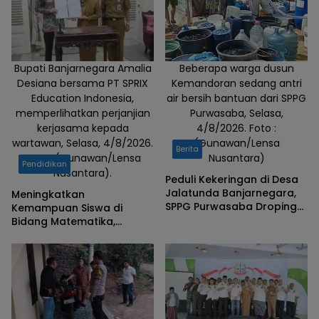
Sholawat lalu,
Senin,
10/3/2025. (Foto
:
Gunawan/Lensa
Bupati Banjarnegara Amalia
Beberapa warga dusun
Desiana bersama PT SPRIX
Kemandoran sedang antri
Nusantara).
Education Indonesia,
air bersih bantuan dari SPPG
memperlihatkan perjanjian
Purwasaba, Selasa,
kerjasama kepada
4/8/2026. Foto :
wartawan, Selasa, 4/8/2026.
(Gunawan/Lensa
Berita
Foto : (Gunawan/Lensa
Nusantara)
Pendidikan
Nusantara).
Peduli Kekeringan di Desa
Jalatunda Banjarnegara,
Meningkatkan
SPPG Purwasaba Droping
Kemampuan Siswa di
Ribuan Liter Air Bersih
Bidang Matematika,
Pemkab Banjarnegara
Teken MOu dengan PT
SPRIX Asal Jepang