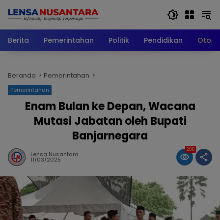
Langsung
ke
konten
Berita
Pemerintahan
Politik
Pendidikan
Otomo
Beranda
Pemerintahan
Pemerintahan
Enam Bulan ke Depan, Wacana
Mutasi Jabatan oleh Bupati
Banjarnegara
208
Lensa Nusantara
11/03/2025