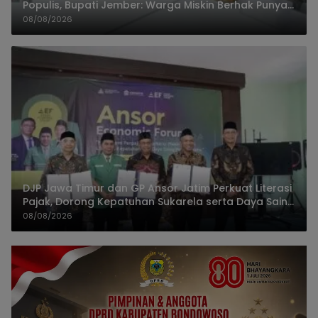
Populis, Bupati Jember: Warga Miskin Berhak Punya
Akses Dokter Keluarga
08/08/2026
DJP Jawa Timur dan GP Ansor Jatim Perkuat Literasi
Pajak, Dorong Kepatuhan Sukarela serta Daya Saing
UMKM
08/08/2026