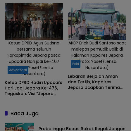
Pendidikan
Ketua DPRD Agus Sutisna
AKBP Erick Budi Santoso saat
bersama seluruh
melepas pemudik Balik di
Forkopimda Jepara pasca
Halaman Kapolres Jepara.
upacara Hari jadi ke-467
(Foto: Yosef/Lensa
Polri
(Foto: Yosef/Lensa
Nusantata)
Advertorial
Nusantara)
Lebaran Berjalan Aman
dan Tertib, Kapolres
Ketua DPRD Hadiri Upacars
Jepara Ucapkan Terima
Hari Jadi Jepara Ke-476,
Kasih
Tegaskan: Visi “Jepara
Mulus” Harus Benar-benar
Diwujudkan
Baca Juga
Probolinggo Bebas Rokok Ilegal: Jangan