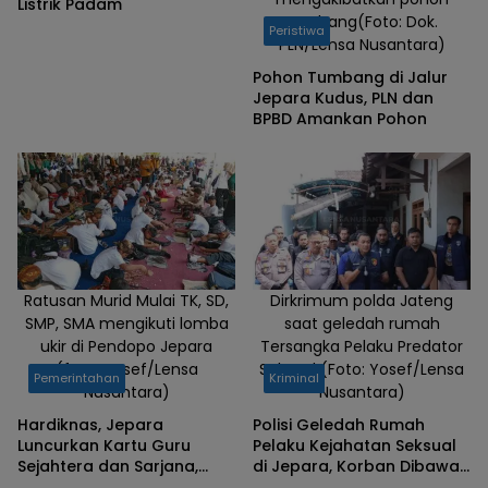
Listrik Padam
Kupat Lepet
tumbang(Foto: Dok.
(Foto:
Peristiwa
PLN/Lensa Nusantara)
Yosef/Lensa
Pohon Tumbang di Jalur
Nusantara)
Jepara Kudus, PLN dan
BPBD Amankan Pohon
Ratusan Murid Mulai TK, SD,
Dirkrimum polda Jateng
SMP, SMA mengikuti lomba
saat geledah rumah
ukir di Pendopo Jepara
Tersangka Pelaku Predator
(foto: Yosef/Lensa
Seksual (Foto: Yosef/Lensa
Pemerintahan
Kriminal
Nusantara)
Nusantara)
Hardiknas, Jepara
Polisi Geledah Rumah
Luncurkan Kartu Guru
Pelaku Kejahatan Seksual
Sejahtera dan Sarjana,
di Jepara, Korban Dibawah
Dorong Pemerataan
Umur Capai 31 Orang