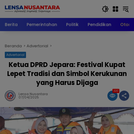
Langsung
ke
konten
Berita
Pemerintahan
Politik
Pendidikan
Otomo
Beranda
Advertorial
Advertorial
Ketua DPRD Jepara: Festival Kupat
Lepet Tradisi dan Simbol Kerukunan
yang Harus Dijaga
320
Lensa Nusantara
07/04/2025