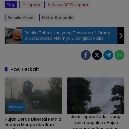
Tag:
Jepara
Ketua DPRD Jepara
Penulis: Yosef
Editor: Rofiuddin
Pelaku Tabrak Lari yang Tewaskan 2 Orang
di Bondowoso Akhirnya Ditangkap Polisi
Ketua DPRD
Jepara
Agus
Sutisna dan
Pos Terkait
Keluarga
Saat
mengikuti
Prosesi
Larung
Peristiwa
Kepala
Kerbau dan
Jalur Jepara Kudus siang
Hujan Deras Disertai Petir di
tadi mengalami Hujan
Festival
Jepara Mengakibatkan
mengakibatkan pohon