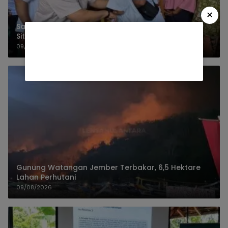
×
Sakera Bondowoso Hadiri Pertemuan Rutin Sakera
Situbondo
09/08/2026
Gunung Watangan Jember Terbakar, 6,5 Hektare
Lahan Perhutani
09/08/2026