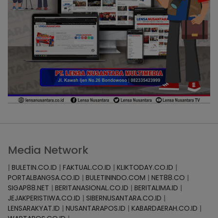
Media Network
|
BULETIN.CO.ID
|
FAKTUAL.CO.ID
|
KLIKTODAY.CO.ID
|
PORTALBANGSA.CO.ID
|
BULETININDO.COM
|
NET88.CO
|
SIGAP88.NET
|
BERITANASIONAL.CO.ID
|
BERITALIMA.ID
|
JEJAKPERISTIWA.CO.ID
|
SIBERNUSANTARA.CO.ID
|
LENSARAKYAT.ID
|
NUSANTARAPOS.ID
|
KABARDAERAH.CO.ID
|