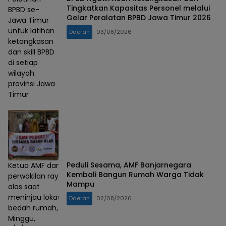
Tingkatkan Kapasitas Personel melalui
BPBD se-
Gelar Peralatan BPBD Jawa Timur 2026
Jawa Timur
untuk latihan
Daerah
03/08/2026
ketangkasan
dan skill BPBD
di setiap
wilayah
provinsi Jawa
Timur
Peduli Sesama, AMF Banjarnegara
Ketua AMF dan
Kembali Bangun Rumah Warga Tidak
perwakilan rayap
Mampu
alas saat
meninjau lokasi
Daerah
02/08/2026
bedah rumah,
Minggu,