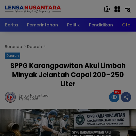
Langsung
ke
konten
Berita
Pemerintahan
Politik
Pendidikan
Otomo
Beranda
Daerah
Daerah
SPPG Karangpawitan Akui Limbah
Minyak Jelantah Capai 200–250
Liter
1158
Lensa Nusantara
17/05/2026