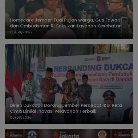
Homecare Jember Tuai Pujian warga, Gus Fawait
dan Ombudsman RI Saksikan Layanan Kesehatan
Rumah Pasien
06/08/2026
Dirjen Dukcapil Dorong Jember Percepat IKD, Peta
Cinta Dinilai Inovasi Pelayanan Terbaik
06/08/2026