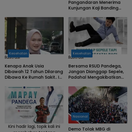
Orang Tua
Pangandaran Menerima
Kunjungan Kaji Banding
Dari UPTD Khusus RSUD dr.
Soekardjo Tasikmalaya
Kesehatan
Kesehatan
Ilustrasi
Ilustrasi
Kenapa Anak Usia
Bersama RSUD Pandega,
Dibawah 12 Tahun Dilarang
Jangan Dianggap Sepele,
Dibawa Ke Rumah Sakit.. Ini
Padahal Mengakibatkan
Alasannya !
Fatal Bagi Para Pekerja.
Apa Saja..!
Nasional
Kini hadir lagi, topik kali ini
Demo Tolak MBG di