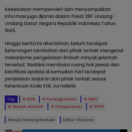
Kebebasan memperoleh dan menyampaikan
informasi juga dijamin dalam Pasal 28F Undang-
Undang Dasar Negara Republik Indonesia Tahun
1945.
Hingga berita ini diterbitkan, belum terdapat
keterangan tambahan dari pihak terkait mengenai
mekanisme pengelolaan limbah minyak jelantah
tersebut. Redaksi membuka ruang hak jawab dan
klarifikasi apabila di kemudian hari terdapat
penjelasan lanjutan dari pihak terkait sesuai
ketentuan Kode Etik Jurnalistik.
Tag:
BGN
Karangpawitan
MBG
Minyak Jelantah
Pangandaran
SPPG
Penulis: Nunung Nurhadi
Editor: Mulyono