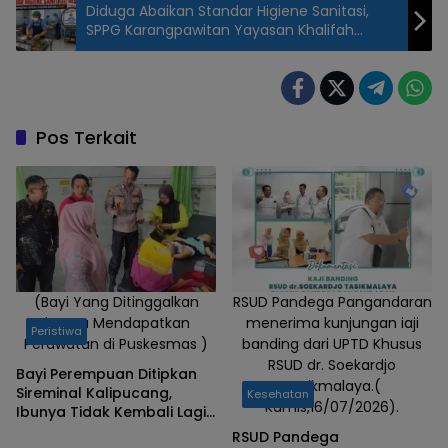
Diduga Abaikan Standar Higiene Sanitasi,
SPPG Karangpawitan Yayasan Khalifah
Bintang Disorot
Ilustrasi
Pos Terkait
(Bayi Yang Ditinggalkan
RSUD Pandega Pangandaran
Ibunya Mendapatkan
menerima kunjungan iaji
Peristiwa
Perawatan di Puskesmas )
banding dari UPTD Khusus
RSUD dr. Soekardjo
Bayi Perempuan Ditipkan
Tasikmalaya.(
Sireminal Kalipucang,
Kesehatan
Kamis,16/07/2026).
Ibunya Tidak Kembali Lagi,
Polisi Telusuri Keberadaan
RSUD Pandega