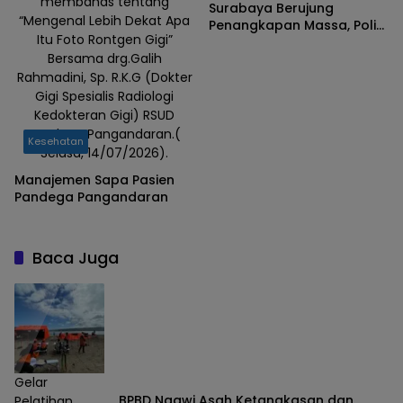
membahas tentang
Surabaya Berujung
“Mengenal Lebih Dekat Apa
Penangkapan Massa, Polisi
Itu Foto Rontgen Gigi”
dan Pendamping Hukum
Bersama drg.Galih
Berbeda Keterangan
Rahmadini, Sp. R.K.G (Dokter
Gigi Spesialis Radiologi
Kedokteran Gigi) RSUD
Pandega Pangandaran.(
Kesehatan
Selasa, 14/07/2026).
Manajemen Sapa Pasien
Pandega Pangandaran
Baca Juga
Gelar
BPBD Ngawi Asah Ketangkasan dan
Pelatihan