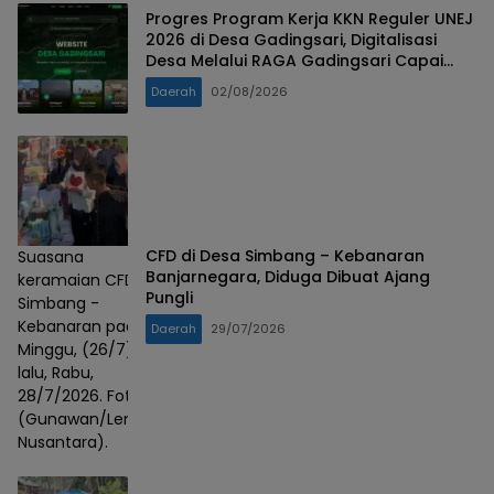
Progres Program Kerja KKN Reguler UNEJ
2026 di Desa Gadingsari, Digitalisasi
Desa Melalui RAGA Gadingsari Capai
98% Penyelesaian
Daerah
02/08/2026
CFD di Desa Simbang – Kebanaran
Suasana
Banjarnegara, Diduga Dibuat Ajang
keramaian CFD
Pungli
Simbang -
Kebanaran pada
Daerah
29/07/2026
Minggu, (26/7)
lalu, Rabu,
28/7/2026. Foto :
(Gunawan/Lensa
Nusantara).