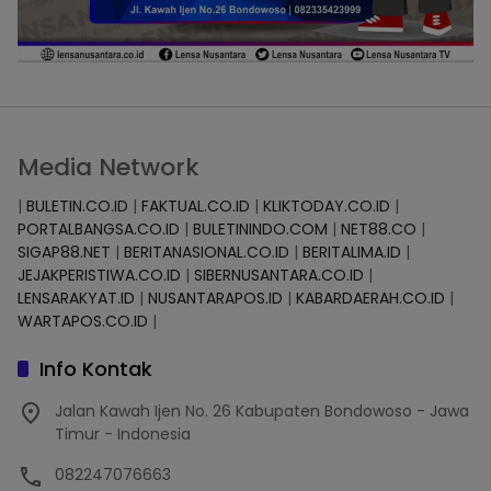
Media Network
|
BULETIN.CO.ID
|
FAKTUAL.CO.ID
|
KLIKTODAY.CO.ID
|
PORTALBANGSA.CO.ID
|
BULETININDO.COM
|
NET88.CO
|
SIGAP88.NET
|
BERITANASIONAL.CO.ID
|
BERITALIMA.ID
|
JEJAKPERISTIWA.CO.ID
|
SIBERNUSANTARA.CO.ID
|
LENSARAKYAT.ID
|
NUSANTARAPOS.ID
|
KABARDAERAH.CO.ID
|
WARTAPOS.CO.ID
|
Info Kontak
Jalan Kawah Ijen No. 26 Kabupaten Bondowoso - Jawa
Timur - Indonesia
082247076663