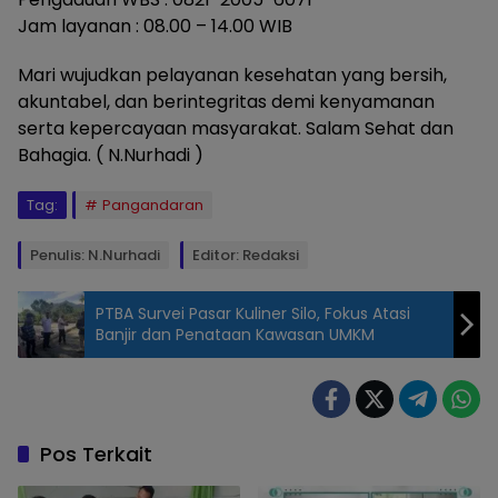
Jam layanan : 08.00 – 14.00 WIB
Mari wujudkan pelayanan kesehatan yang bersih,
akuntabel, dan berintegritas demi kenyamanan
serta kepercayaan masyarakat. Salam Sehat dan
Bahagia. ( N.Nurhadi )
Tag:
Pangandaran
Penulis: N.Nurhadi
Editor: Redaksi
PTBA Survei Pasar Kuliner Silo, Fokus Atasi
Banjir dan Penataan Kawasan UMKM
RSUD
Pandega
Pangandaran
berkomitmen
Pos Terkait
memberikan