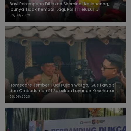
Bayi Perempuan Ditipkan Sireminal Kalipucang,
Ibunya Tidak Kembali Lagi, Polisi Telusuri
Keberadaan Orang Tua
06/08/2026
Homecare Jember Tuai Pujian warga, Gus Fawait
dan Ombudsman RI Saksikan Layanan Kesehatan
Rumah Pasien
06/08/2026