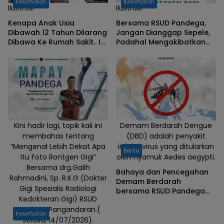
Kesehatan
Kesehatan
Ilustrasi
Ilustrasi
Kenapa Anak Usia
Bersama RSUD Pandega,
Dibawah 12 Tahun Dilarang
Jangan Dianggap Sepele,
Dibawa Ke Rumah Sakit.. Ini
Padahal Mengakibatkan
Alasannya !
Fatal Bagi Para Pekerja.
Apa Saja..!
Kini hadir lagi, topik kali ini
Demam Berdarah Dengue
membahas tentang
(DBD) adalah penyakit
“Mengenal Lebih Dekat Apa
infeksi virus yang ditularkan
Berita
Itu Foto Rontgen Gigi”
oleh nyamuk Aedes aegypti.
Bersama drg.Galih
Bahaya dan Pencegahan
Rahmadini, Sp. R.K.G (Dokter
Demam Berdarah
Gigi Spesialis Radiologi
bersama RSUD Pandega
Kedokteran Gigi) RSUD
Pangandaran
Pandega Pangandaran.(
Kesehatan
Selasa, 14/07/2026).