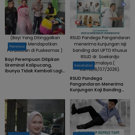
pelayanan
kesehatan
yang cepat,
mudah,
transparan,
serta bebas
(Bayi Yang Ditinggalkan
RSUD Pandega Pangandaran
Ibunya Mendapatkan
menerima kunjungan iaji
dari
Peristiwa
Perawatan di Puskesmas )
banding dari UPTD Khusus
pungutan liar
RSUD dr. Soekardjo
(pungli) dan
Bayi Perempuan Ditipkan
Tasikmalaya.(
Sireminal Kalipucang,
Kesehatan
gratifikasi.
Kamis,16/07/2026).
Ibunya Tidak Kembali Lagi,
Polisi Telusuri Keberadaan
RSUD Pandega
Orang Tua
Pangandaran Menerima
Kunjungan Kaji Banding
Dari UPTD Khusus RSUD dr.
Soekardjo Tasikmalaya