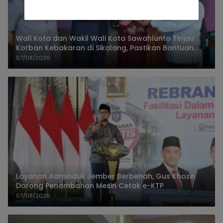
Wali Kota dan Wakil Wali Kota Sawahlunto Tinjau
Korban Kebakaran di Sikalang, Pastikan Bantuan
dan Perkuat Mitigasi Bencana
07/08/2026
Layanan Adminduk Jember Berbenah, Gus Khozin
Dorong Penambahan Mesin Cetak e-KTP
07/08/2026