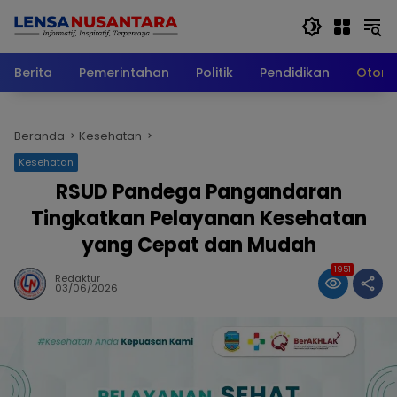
Langsung
ke
konten
Berita
Pemerintahan
Politik
Pendidikan
Otomo
Beranda
Kesehatan
Kesehatan
RSUD Pandega Pangandaran
Tingkatkan Pelayanan Kesehatan
yang Cepat dan Mudah
1951
Redaktur
03/06/2026