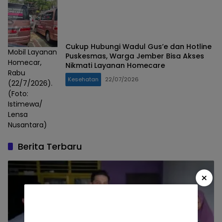
Cukup Hubungi Wadul Gus’e dan Hotline
Mobil Layanan
Puskesmas, Warga Jember Bisa Akses
Homecar,
Nikmati Layanan Homecare
Rabu
Kesehatan
22/07/2026
(22/7/2026).
(Foto:
Istimewa/
Lensa
Nusantara)
Berita Terbaru
×