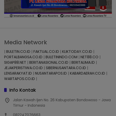
Media Network
|
BULETIN.CO.ID
|
FAKTUAL.CO.ID
|
KLIKTODAY.CO.ID
|
PORTALBANGSA.CO.ID
|
BULETININDO.COM
|
NET88.CO
|
SIGAP88.NET
|
BERITANASIONAL.CO.ID
|
BERITALIMA.ID
|
JEJAKPERISTIWA.CO.ID
|
SIBERNUSANTARA.CO.ID
|
LENSARAKYAT.ID
|
NUSANTARAPOS.ID
|
KABARDAERAH.CO.ID
|
WARTAPOS.CO.ID
|
Info Kontak
Jalan Kawah Ijen No. 26 Kabupaten Bondowoso - Jawa
Timur - Indonesia
082247076663