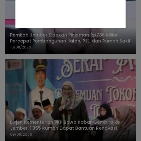
Pemkab Jember Siapkan Pinjaman Rp786 Miliar
Percepat Pembangunan Jalan, PJU dan Rumah Sakit
10/08/2026
Dirjen Kementerian PKP Bawa Kabar Gembira ke
Jember, 1.355 Rumah Dapat Bantuan Renovasi
09/08/2026