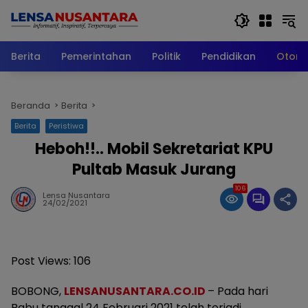
Langsung
ke
konten
Berita
Pemerintahan
Politik
Pendidikan
Otomo
Beranda
Berita
Berita
Peristiwa
Heboh!!.. Mobil Sekretariat KPU
Pultab Masuk Jurang
106
Lensa Nusantara
24/02/2021
Post Views:
106
BOBONG,
LENSANUSANTARA.CO.ID
– Pada hari
Rabu tanggal 24 Februari 2021 telah terjadi