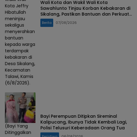
Wali Kota dan Wakil Wali Kota
Kota Jeffry
Sawahlunto Tinjau Korban Kebakaran di
Hibatullah
Sikalang, Pastikan Bantuan dan Perkuat
meninjau
Mitigasi Bencana
Berita
07/08/2026
sekaligus
menyerahkan
bantuan
kepada warga
terdampak
kebakaran di
Desa Sikalang,
Kecamatan
Talawi, Kamis
(6/8/2026).
Bayi Perempuan Ditipkan Sireminal
Kalipucang, Ibunya Tidak Kembali Lagi,
(Bayi Yang
Polisi Telusuri Keberadaan Orang Tua
Ditinggalkan
Peristiwa
06/08/2026