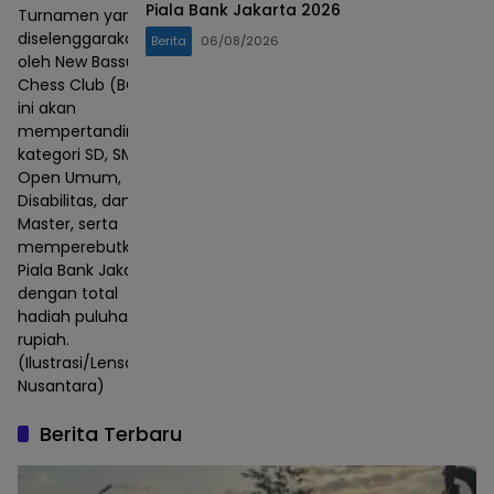
Piala Bank Jakarta 2026
Turnamen yang
diselenggarakan
Berita
06/08/2026
oleh New Bassura
Chess Club (BCC)
ini akan
mempertandingkan
kategori SD, SMP,
Open Umum,
Disabilitas, dan
Master, serta
memperebutkan
Piala Bank Jakarta
dengan total
hadiah puluhan juta
rupiah.
(Ilustrasi/Lensa
Nusantara)
Berita Terbaru