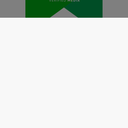
Redaksi
Pedoman Media Siber
Kode Etik Jurnalistik
Perlindungan Profesi Wartawan
Info Iklan
Disclaimer
Tentang Kami
Copyright @2019 by
LENSANUSANTARA.CO.ID
All Right
Reserved