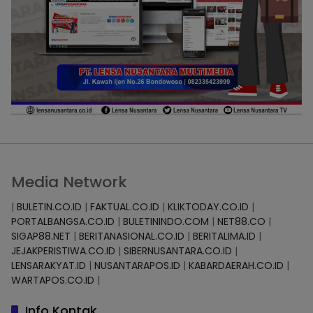
Media Network
|
BULETIN.CO.ID
|
FAKTUAL.CO.ID
|
KLIKTODAY.CO.ID
|
PORTALBANGSA.CO.ID
|
BULETININDO.COM
|
NET88.CO
|
SIGAP88.NET
|
BERITANASIONAL.CO.ID
|
BERITALIMA.ID
|
JEJAKPERISTIWA.CO.ID
|
SIBERNUSANTARA.CO.ID
|
LENSARAKYAT.ID
|
NUSANTARAPOS.ID
|
KABARDAERAH.CO.ID
|
WARTAPOS.CO.ID
|
Info Kontak