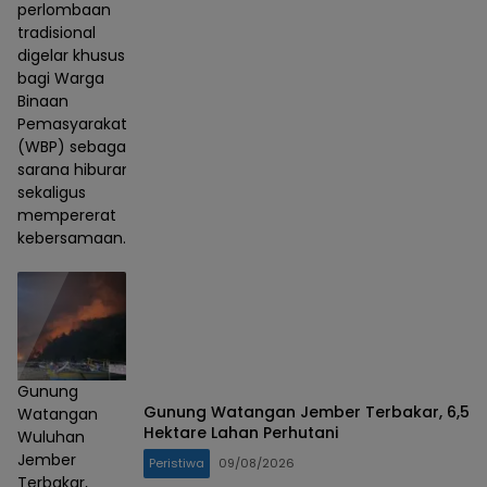
perlombaan
tradisional
digelar khusus
bagi Warga
Binaan
Pemasyarakatan
(WBP) sebagai
sarana hiburan
sekaligus
mempererat
kebersamaan.
Gunung
Gunung Watangan Jember Terbakar, 6,5
Watangan
Hektare Lahan Perhutani
Wuluhan
Jember
Peristiwa
09/08/2026
Terbakar,