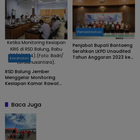
Pemerintahan
Ketika Monitoring Kesiapan
Penjabat Bupati Bantaeng
KRIS di RSD Balung, Rabu
Serahkan LKPD Unaudited
(18/9/2024).(Foto: Badri/
Tahun Anggaran 2023 ke
Kesehatan
Lensanusantara).
BPK
RSD Balung Jember
Menggelar Monitoring
Kesiapan Kamar Rawat
Inap Standar KRIS
Baca Juga