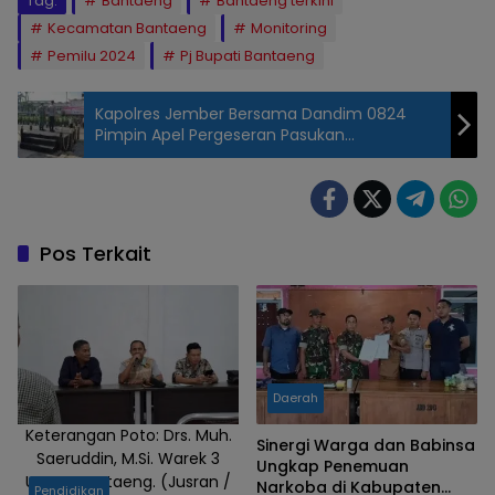
Tag:
Bantaeng
Bantaeng terkini
Kecamatan Bantaeng
Monitoring
Pemilu 2024
Pj Bupati Bantaeng
Kapolres Jember Bersama Dandim 0824
Pimpin Apel Pergeseran Pasukan
Pengamanan Pemilu 2024
Pos Terkait
Daerah
Keterangan Poto: Drs. Muh.
Sinergi Warga dan Babinsa
Saeruddin, M.Si. Warek 3
Ungkap Penemuan
Unpas Bantaeng. (Jusran /
Narkoba di Kabupaten
Pendidikan