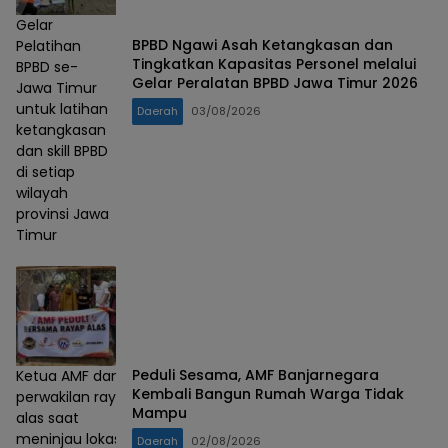
Gelar
BPBD Ngawi Asah Ketangkasan dan
Pelatihan
Tingkatkan Kapasitas Personel melalui
BPBD se-
Gelar Peralatan BPBD Jawa Timur 2026
Jawa Timur
untuk latihan
Daerah
03/08/2026
ketangkasan
dan skill BPBD
di setiap
wilayah
provinsi Jawa
Timur
Peduli Sesama, AMF Banjarnegara
Ketua AMF dan
Kembali Bangun Rumah Warga Tidak
perwakilan rayap
Mampu
alas saat
meninjau lokasi
Daerah
02/08/2026