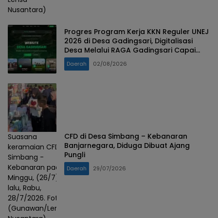
Nusantara)
Progres Program Kerja KKN Reguler UNEJ
2026 di Desa Gadingsari, Digitalisasi
Desa Melalui RAGA Gadingsari Capai
98% Penyelesaian
Daerah
02/08/2026
CFD di Desa Simbang – Kebanaran
Suasana
Banjarnegara, Diduga Dibuat Ajang
keramaian CFD
Pungli
Simbang -
Kebanaran pada
Daerah
29/07/2026
Minggu, (26/7)
lalu, Rabu,
28/7/2026. Foto :
(Gunawan/Lensa