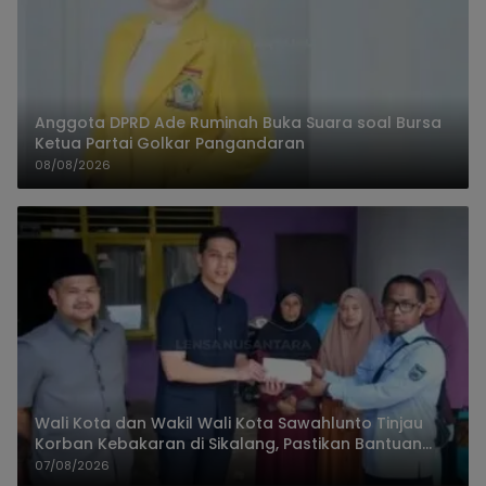
Anggota DPRD Ade Ruminah Buka Suara soal Bursa
Ketua Partai Golkar Pangandaran
08/08/2026
Wali Kota dan Wakil Wali Kota Sawahlunto Tinjau
Korban Kebakaran di Sikalang, Pastikan Bantuan
dan Perkuat Mitigasi Bencana
07/08/2026