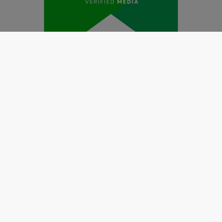
Redaksi
Pedoman Media Siber
Kode Etik Jurnalistik
Perlindungan Profesi Wartawan
Info Iklan
Disclaimer
Tentang Kami
Copyright @2019 by
LENSANUSANTARA.CO.ID
All Right
Reserved