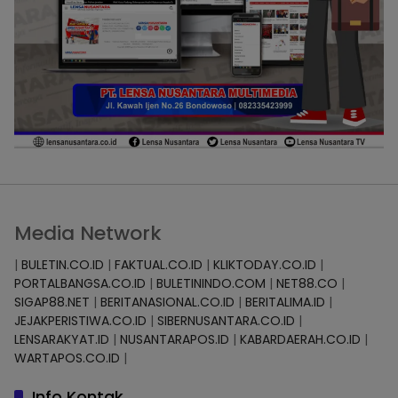
Media Network
|
BULETIN.CO.ID
|
FAKTUAL.CO.ID
|
KLIKTODAY.CO.ID
|
PORTALBANGSA.CO.ID
|
BULETININDO.COM
|
NET88.CO
|
SIGAP88.NET
|
BERITANASIONAL.CO.ID
|
BERITALIMA.ID
|
JEJAKPERISTIWA.CO.ID
|
SIBERNUSANTARA.CO.ID
|
LENSARAKYAT.ID
|
NUSANTARAPOS.ID
|
KABARDAERAH.CO.ID
|
WARTAPOS.CO.ID
|
Info Kontak