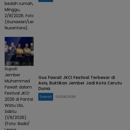
bedah rumah,
Minggu,
2/8/2026. Foto :
(Gunawan/Lensa
Nusantara).
Bupati
Jember
Gus Fawait JKCI Festival Terbesar di
Muhammad
Asia, Buktikan Jember Jadi Kota Cerutu
Fawait dalam
Dunia
Festival JKCI
Daerah
02/08/2026
2026 di Pantai
Watu Ulo,
Sabtu
(1/8/2026).
(Foto: Badri/
Lensa