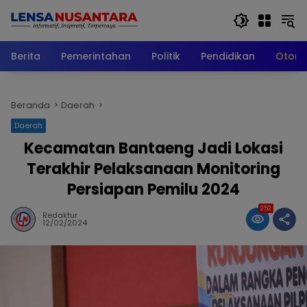
Langsung
ke
konten
Berita
Pemerintahan
Politik
Pendidikan
Otomo
Beranda
Daerah
Daerah
Kecamatan Bantaeng Jadi Lokasi
Terakhir Pelaksanaan Monitoring
Persiapan Pemilu 2024
252
Redaktur
12/02/2024