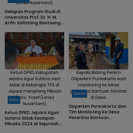
Lensa Nusantara)
Bantaeng
Delapan Program Studi di
Universitas Prof. Dr. H. M.
Arifin Sallatang Bantaeng
Tertulis Belum
Terakreditasi, Pihak
Kampus Beri Penjelasan
Ketua DPRD Kabupaten
Kepala Bidang Perkim
Jepara Agus Sutisna saat
Disperkim Purwakarta saat
sidak di beberapa TPS di
monitoring ke lokasi
Jepara menjelang Pilkada
penerima bantuan Sanitasi
Daerah
(Foto: Yosef/Lensa
di Desa.
Politik
Nusantara)
Disperkim Purwakarta dan
Tim Monitoring ke Desa
Ketua DPRD Jepara Agus
Penerima Bantuan
Sutisna Sidak Kesiapan
Program Sanitasi dan SAB
Pilkada 2024 di Sejumlah
TPS