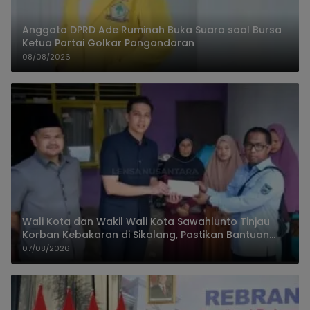
Anggota DPRD Ade Ruminah Buka Suara soal Bursa
Ketua Partai Golkar Pangandaran
08/08/2026
Wali Kota dan Wakil Wali Kota Sawahlunto Tinjau
Korban Kebakaran di Sikalang, Pastikan Bantuan
dan Perkuat Mitigasi Bencana
07/08/2026