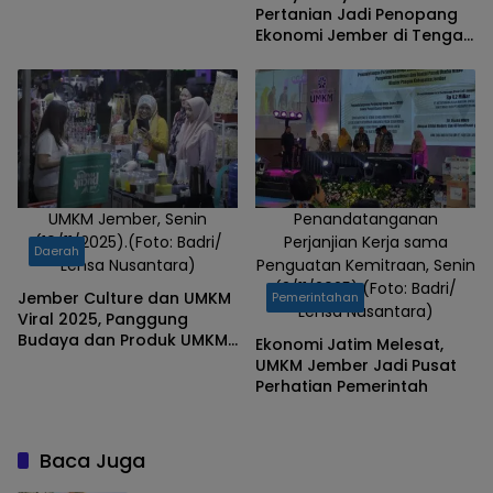
Pertanian Jadi Penopang
Ekonomi Jember di Tengah
Defisit Anggaran
UMKM Jember, Senin
Penandatanganan
(10/11/2025).(Foto: Badri/
Perjanjian Kerja sama
Daerah
Lensa Nusantara)
Penguatan Kemitraan, Senin
(3/11/2025).(Foto: Badri/
Jember Culture dan UMKM
Pemerintahan
Lensa Nusantara)
Viral 2025, Panggung
Budaya dan Produk UMKM
Ekonomi Jatim Melesat,
Andalan Jember
UMKM Jember Jadi Pusat
Perhatian Pemerintah
Baca Juga