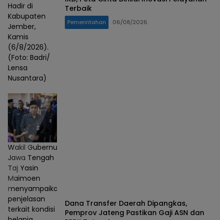
Hadir di
Terbaik
Kabupaten
Pemerintahan
06/08/2026
Jember,
Kamis
(6/8/2026).
(Foto: Badri/
Lensa
Nusantara)
Wakil Gubernur
Jawa Tengah
Taj Yasin
Maimoen
menyampaikan
penjelasan
Dana Transfer Daerah Dipangkas,
terkait kondisi
Pemprov Jateng Pastikan Gaji ASN dan
belanja