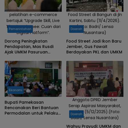
pelatihan e-commerce
Food Street di Bangun di jln
bertajuk “Upgrade Skill, Live
Kartini, Sabtu (11/4/2026).
TikTok & Shopee: Cuan dari
(Foto: Badri/ Lensa
Pemerintahan
Daerah
Digital Platform”.
Nusantara)
Dorong Peningkatan
Food Street Jadi Ikon Baru
Pendapatan, Mas Rusdi
Jember, Gus Fawait
Ajak UMKM Pasuruan
Berdayakan PKL dan UMKM
Kuasai Teknik Live
Commerce
Ekonomi
Anggota DPRD Jember
Bupati Pamekasan
Serap Aspirasi Masyarakat,
Rencanakan Beri Bantuan
Jum'at (5/12/2025).(Foto:
Permodalan untuk Pelaku
Daerah
Badri/ Lensa Nusantara)
UMKM
Wahyu Prayudi: UMKM dan