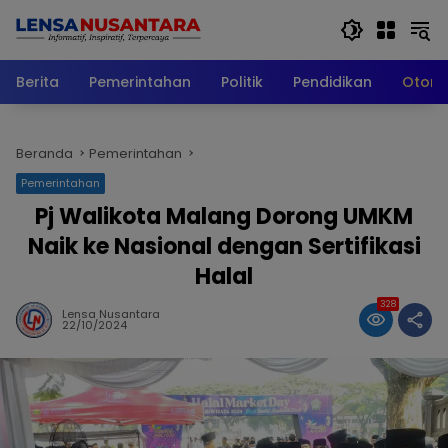
Langsung
ke
konten
Berita
Pemerintahan
Politik
Pendidikan
Otomo
Beranda
Pemerintahan
Pemerintahan
Pj Walikota Malang Dorong UMKM
Naik ke Nasional dengan Sertifikasi
Halal
328
Lensa Nusantara
22/10/2024