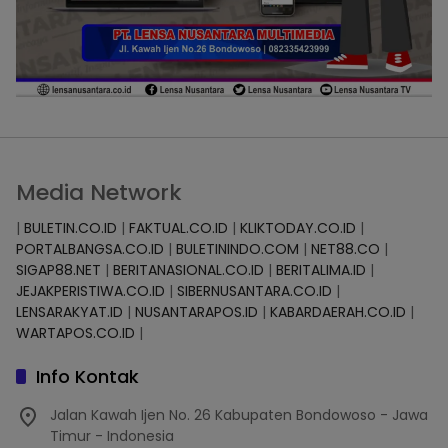
Media Network
|
BULETIN.CO.ID
|
FAKTUAL.CO.ID
|
KLIKTODAY.CO.ID
|
PORTALBANGSA.CO.ID
|
BULETININDO.COM
|
NET88.CO
|
SIGAP88.NET
|
BERITANASIONAL.CO.ID
|
BERITALIMA.ID
|
JEJAKPERISTIWA.CO.ID
|
SIBERNUSANTARA.CO.ID
|
LENSARAKYAT.ID
|
NUSANTARAPOS.ID
|
KABARDAERAH.CO.ID
|
WARTAPOS.CO.ID
|
Info Kontak
Jalan Kawah Ijen No. 26 Kabupaten Bondowoso - Jawa
Timur - Indonesia