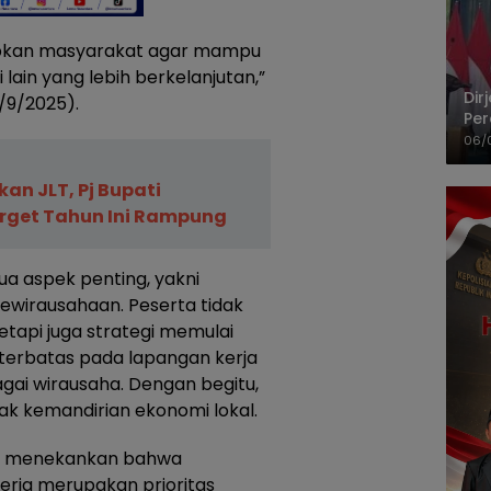
iapkan masyarakat agar mampu
ain yang lebih berkelanjutan,”
Dir
3/9/2025).
Per
Pel
06/
kan JLT, Pj Bupati
rget Tahun Ini Rampung
a aspek penting, yakni
kewirausahaan. Peserta tidak
etapi juga strategi memulai
 terbatas pada lapangan kerja
gai wirausaha. Dengan begitu,
ak kemandirian ekonomi lokal.
i, menekankan bahwa
erja merupakan prioritas