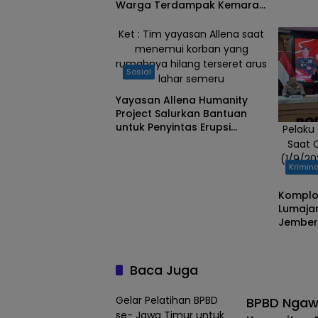
Warga Terdampak Kemarau
di Lumajang
Ket : Tim yayasan Allena saat
menemui korban yang
rumahnya hilang terseret arus
Sosial
lahar semeru
Yayasan Allena Humanity
Project Salurkan Bantuan
untuk Penyintas Erupsi
Pelaku
Semeru
Saat 
(1/9/20
Krimina
Komplo
Lumajan
Jember,
Buron
Baca Juga
Gelar Pelatihan BPBD
BPBD Ngaw
se- Jawa Timur untuk