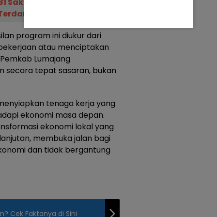
81 Sak Beras Kepada
Terdampak PPKM
n program ini diukur dari
ekerjaan atau menciptakan
, Pemkab Lumajang
n secara tepat sasaran, bukan
menyiapkan tenaga kerja yang
hadapi ekonomi masa depan.
ansformasi ekonomi lokal yang
lanjutan, membuka jalan bagi
konomi dan tidak bergantung
un? Cek Faktanya di Sini