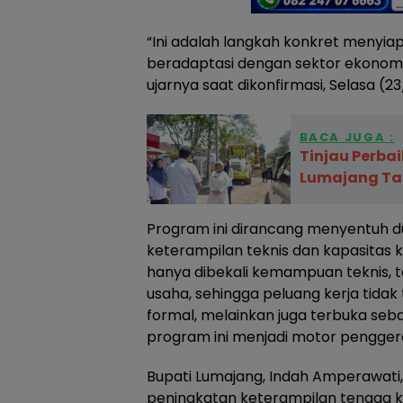
“Ini adalah langkah konkret meny
beradaptasi dengan sektor ekonomi l
ujarnya saat dikonfirmasi, Selasa (2
BACA JUGA :
Tinjau Perbai
Lumajang Ta
Program ini dirancang menyentuh du
keterampilan teknis dan kapasitas 
hanya dibekali kemampuan teknis, t
usaha, sehingga peluang kerja tidak
formal, melainkan juga terbuka seba
program ini menjadi motor pengger
Bupati Lumajang, Indah Amperawat
peningkatan keterampilan tenaga k