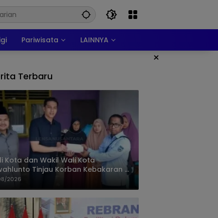
igi
Pariwisata
LAINNYA
×
rita Terbaru
i Kota dan Wakil Wali Kota
ahlunto Tinjau Korban Kebakaran di
alang, Pastikan Bantuan dan Perkuat
08/2026
igasi Bencana