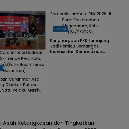
Semarak Jambore PKK 2025 di
Bumi Perkemahan
Glagaharum, Rabu
Daerah
(24/9/2025),
Penghargaan PKK Lumajang
Jadi Pemicu Semangat
Inovasi dan Kemandirian
 Curanmor di Hadirkan
Keluarga
Confrence Pers, Rabu
25).(Foto: Badri/ Lensa
l
Nusantara)
tan Curanmor Asal
g Dibekuk Polres
 Satu Pelaku Masih
i Asah Ketangkasan dan Tingkatkan