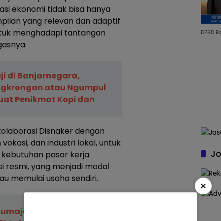
i ekonomi tidak bisa hanya
pilan yang relevan dan adaptif
ntuk menghadapi tantangan
DPRD B
gasnya.
ji di Banjarnegara,
ongkrongan atau Ngumpul
uat Penikmat Kopi dan
kolaborasi Disnaker dengan
vokasi, dan industri lokal, untuk
Jo
kebutuhan pasar kerja.
si resmi, yang menjadi modal
au memulai usaha sendiri.
×
Lumajang Salurkan