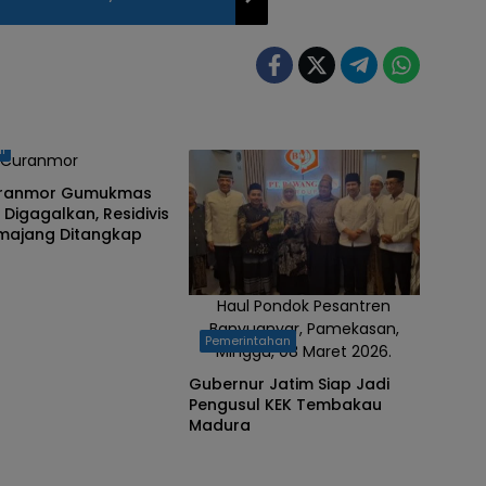
l
si Curanmor
uranmor Gumukmas
Digagalkan, Residivis
umajang Ditangkap
Haul Pondok Pesantren
Banyuanyar, Pamekasan,
Pemerintahan
Minggu, 08 Maret 2026.
Gubernur Jatim Siap Jadi
Pengusul KEK Tembakau
Madura