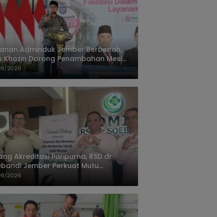
yanan Adminduk Jember Berbenah,
s Khozin Dorong Penambahan Mesin
ak e-KTP
08/2026
ang Akreditasi Paripurna, RSD dr
bandi Jember Perkuat Mutu
ayanan Terus Ditingkatkan
08/2026