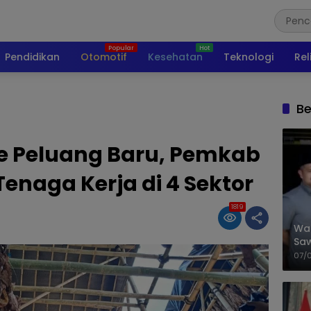
Pendidikan
Otomotif
Kesehatan
Teknologi
Rel
Be
e Peluang Baru, Pemkab
enaga Kerja di 4 Sektor
1819
Wal
Saw
Sik
07/
Mit