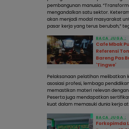
pembangunan manusia. “Transformas
mengandalkan satu sektor. Keteram
akan menjadi modal masyarakat u
pasar kerja yang terus berubah,” te
BACA JUGA :
Cafe Mbak Pu
Referensi T
Bareng Pas B
'Tingwe'
Pelaksanaan pelatihan melibatkan 
asosiasi profesi, lembaga pendidikan 
memastikan materi relevan dengan 
Peserta juga mendapatkan sertifika
kuat dalam memasuki dunia kerja at
BACA JUGA :
Forkopimda 