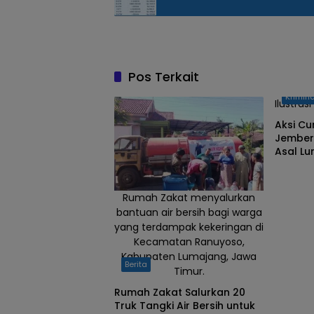
Petani
tembakan
Pos Terkait
Krimina
Ilustra
Aksi C
Jember 
Asal L
Rumah Zakat menyalurkan
bantuan air bersih bagi warga
yang terdampak kekeringan di
Kecamatan Ranuyoso,
Kabupaten Lumajang, Jawa
Berita
Timur.
Rumah Zakat Salurkan 20
Truk Tangki Air Bersih untuk