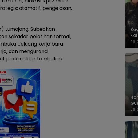
hun ini, alokasi Rp1,2 miliar
ategis: otomotif, pengelasan,
r) Lumajang, Subechan,
Bay
Kal
n sekadar pelatihan formal,
Pol
06/
mbuka peluang kerja baru,
rja, dan mengurangi
at pada sektor tembakau.
Hom
Gu
Sa
06/
Pas