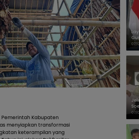
La
Gu
Cet
07/
Jel
Soe
Pel
07/
– Pemerintah Kabupaten
as menyiapkan transformasi
ngkatan keterampilan yang