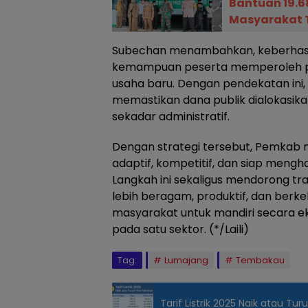
Bantuan 19.6
Masyarakat 
Subechan menambahkan, keberhasila
kemampuan peserta memperoleh p
usaha baru. Dengan pendekatan ini
memastikan dana publik dialokasika
sekadar administratif.
Dengan strategi tersebut, Pemkab 
adaptif, kompetitif, dan siap meng
Langkah ini sekaligus mendorong tr
lebih beragam, produktif, dan berke
masyarakat untuk mandiri secara e
pada satu sektor. (*/Laili)
Tag:
Lumajang
Tembakau
Tarif Listrik 2025 Naik atau Tur