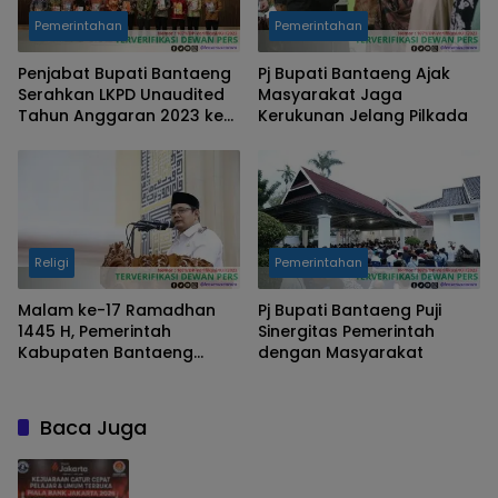
Pemerintahan
Pemerintahan
Penjabat Bupati Bantaeng
Pj Bupati Bantaeng Ajak
Serahkan LKPD Unaudited
Masyarakat Jaga
Tahun Anggaran 2023 ke
Kerukunan Jelang Pilkada
BPK
Religi
Pemerintahan
Malam ke-17 Ramadhan
Pj Bupati Bantaeng Puji
1445 H, Pemerintah
Sinergitas Pemerintah
Kabupaten Bantaeng
dengan Masyarakat
Peringati Malam Nuzulul
Qur’an
Baca Juga