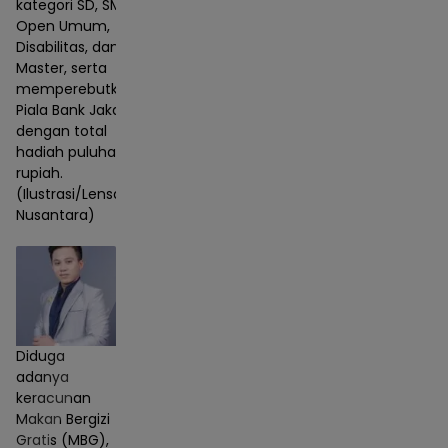
kategori SD, SMP,
Open Umum,
Disabilitas, dan
Master, serta
memperebutkan
Piala Bank Jakarta
dengan total
hadiah puluhan juta
rupiah.
(Ilustrasi/Lensa
Nusantara)
Diduga
adanya
keracunan
Makan Bergizi
Gratis (MBG),