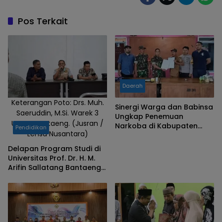
Pos Terkait
Daerah
Keterangan Poto: Drs. Muh.
Sinergi Warga dan Babinsa
Saeruddin, M.Si. Warek 3
Ungkap Penemuan
Unpas Bantaeng. (Jusran /
Narkoba di Kabupaten
Pendidikan
Lensa Nusantara)
Bantaeng
Delapan Program Studi di
Universitas Prof. Dr. H. M.
Arifin Sallatang Bantaeng
Tertulis Belum
Terakreditasi, Pihak
Kampus Beri Penjelasan