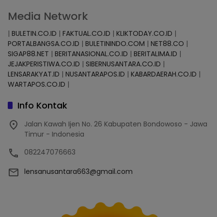
Media Network
|
BULETIN.CO.ID
|
FAKTUAL.CO.ID
|
KLIKTODAY.CO.ID
|
PORTALBANGSA.CO.ID
|
BULETININDO.COM
|
NET88.CO
|
SIGAP88.NET
|
BERITANASIONAL.CO.ID
|
BERITALIMA.ID
|
JEJAKPERISTIWA.CO.ID
|
SIBERNUSANTARA.CO.ID
|
LENSARAKYAT.ID
|
NUSANTARAPOS.ID
|
KABARDAERAH.CO.ID
|
WARTAPOS.CO.ID
|
Info Kontak
Jalan Kawah Ijen No. 26 Kabupaten Bondowoso - Jawa
Timur - Indonesia
082247076663
lensanusantara663@gmail.com