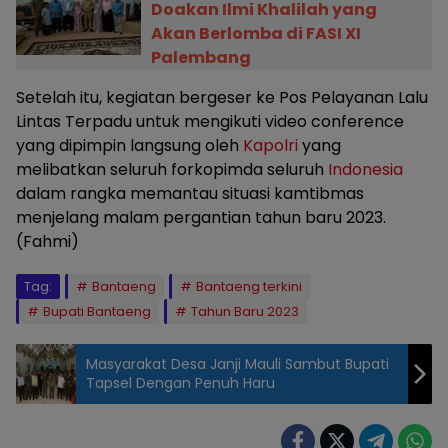
Doakan Ilmi Khalilah yang
Akan Berlomba di FASI XI
Palembang
Setelah itu, kegiatan bergeser ke Pos Pelayanan Lalu
Lintas Terpadu untuk mengikuti video conference
yang dipimpin langsung oleh
Kapolri
yang
melibatkan seluruh forkopimda seluruh
Indonesia
dalam rangka memantau situasi kamtibmas
menjelang malam pergantian tahun baru 2023.
(Fahmi)
Tag:
Bantaeng
Bantaeng terkini
Bupati Bantaeng
Tahun Baru 2023
Masyarakat Desa Janji Mauli Sambut Bupati
Tapsel Dengan Penuh Haru