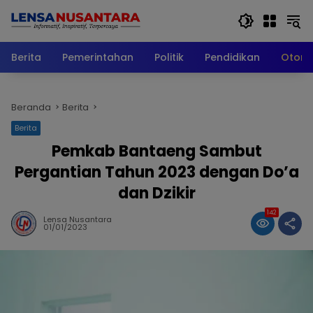
Langsung
ke
konten
Berita
Pemerintahan
Politik
Pendidikan
Otomo
Beranda
Berita
Berita
Pemkab Bantaeng Sambut
Pergantian Tahun 2023 dengan Do’a
dan Dzikir
142
Lensa Nusantara
01/01/2023