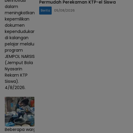
berinovasi
Permudah Perekaman KTP-el Siswa
dalam
Berita
05/08/2026
meningkatkan
kepemilikan
dokumen
kependudukan
di kalangan
pelajar melalui
program
JEMPOL NARSIS
(Jemput Bola
Nyasarin
Rekam KTP
Siswa).
4/8/2026.
Beberapa warga