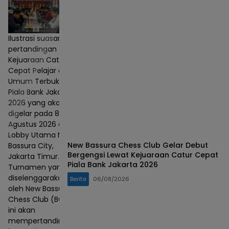
Ilustrasi suasana
pertandingan
Kejuaraan Catur
Cepat Pelajar dan
Umum Terbuka
Piala Bank Jakarta
2026 yang akan
digelar pada 8–9
Agustus 2026 di
Lobby Utama Mall
New Bassura Chess Club Gelar Debut
Bassura City,
Bergengsi Lewat Kejuaraan Catur Cepat
Jakarta Timur.
Piala Bank Jakarta 2026
Turnamen yang
diselenggarakan
Berita
06/08/2026
oleh New Bassura
Chess Club (BCC)
ini akan
mempertandingkan