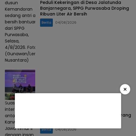
Peduli Kekeringan di Desa Jalatunda
dusun
Banjarnegara, SPPG Purwasaba Droping
Kemandoran
Ribuan Liter Air Bersih
sedang antri air
bersih bantuan
Berita
04/08/2026
dari SPPG
Purwasaba,
Selasa,
4/8/2026. Foto :
(Gunawan/Lensa
Nusantara)
×
Suasana dialog
interaktif
DJP Jatim II Beberkan Fakta yang Jarang
antara jajaran
Diungkap ke Publik
Kanwil DJP
Jawa Timur II
Berita
04/08/2026
dengan insan