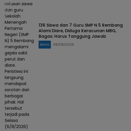
ratusan siswa
dan guru
Sekolah
Menengah
136 Siswa dan 7 Guru SMP N 5 Rembang
Pertama
Alami Diare, Diduga Keracunan MBG,
Negeri (SMP
Bagas: Harus Tanggung Jawab
N) 5 Rembang
Berita
06/08/2026
mengalami
gejala sakit
perut dan
diare.
Peristiwa ini
langsung
mendapat
sorotan dari
berbagai
pihak. Hal
tersebut
terjadi pada
Selasa
(6/8/2026)