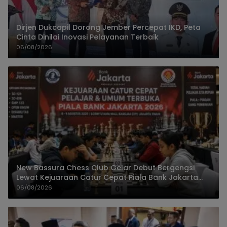
Dirjen Dukcapil Dorong Jember Percepat IKD, Peta
Cinta Dinilai Inovasi Pelayanan Terbaik
06/08/2026
New Bassura Chess Club Gelar Debut Bergengsi
Lewat Kejuaraan Catur Cepat Piala Bank Jakarta
2026
06/08/2026