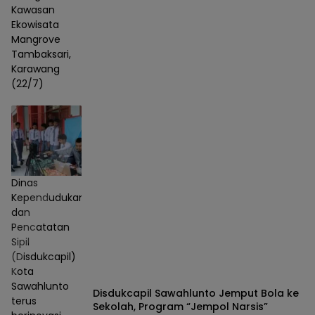
Kawasan
Ekowisata
Mangrove
Tambaksari,
Karawang
(22/7)
Dinas
Kependudukan
dan
Pencatatan
Sipil
(Disdukcapil)
Kota
Sawahlunto
Disdukcapil Sawahlunto Jemput Bola ke
terus
Sekolah, Program “Jempol Narsis”