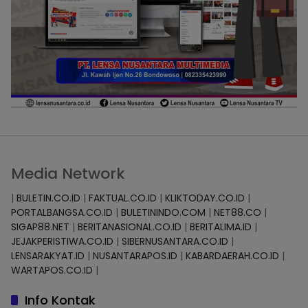
Media Network
|
BULETIN.CO.ID
|
FAKTUAL.CO.ID
|
KLIKTODAY.CO.ID
|
PORTALBANGSA.CO.ID
|
BULETININDO.COM
|
NET88.CO
|
SIGAP88.NET
|
BERITANASIONAL.CO.ID
|
BERITALIMA.ID
|
JEJAKPERISTIWA.CO.ID
|
SIBERNUSANTARA.CO.ID
|
LENSARAKYAT.ID
|
NUSANTARAPOS.ID
|
KABARDAERAH.CO.ID
|
WARTAPOS.CO.ID
|
Info Kontak