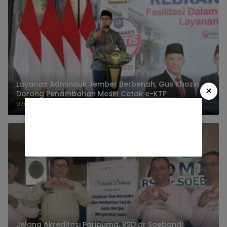
Layanan Adminduk Jember Berbenah, Gus Khozin
×
Dorong Penambahan Mesin Cetak e-KTP
07/08/2026
Jelang Akreditasi Paripurna, RSD dr Soebandi