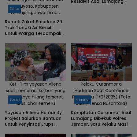
Residivis Asal Lumajang
Ranuyoso, Kabupaten
Ditangkap
Berita
Lumajang, Jawa Timur.
Rumah Zakat Salurkan 20
Truk Tangki Air Bersih
untuk Warga Terdampak
Kemarau di Lumajang
Ket : Tim yayasan Allena
Pelaku Curanmor di
saat menemui korban yang
Hadirkan Saat Confrence
rumahnya hilang terseret
Pers, Rabu (1/9/2025).(Foto:
Sosial
Kriminal
arus lahar semeru
Badri/ Lensa Nusantara)
Yayasan Allena Humanity
Komplotan Curanmor Asal
Project Salurkan Bantuan
Lumajang Dibekuk Polres
untuk Penyintas Erupsi
Jember, Satu Pelaku Masih
Semeru
Buron