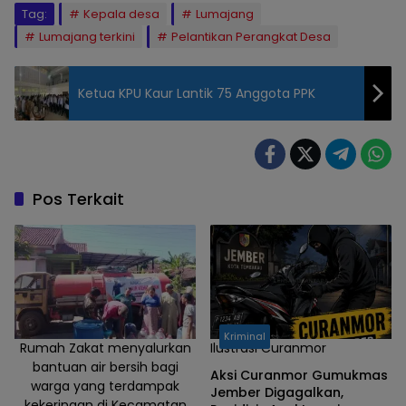
Tag:
Kepala desa
Lumajang
Lumajang terkini
Pelantikan Perangkat Desa
Ketua KPU Kaur Lantik 75 Anggota PPK
Pos Terkait
Kriminal
Rumah Zakat menyalurkan
Ilustrasi Curanmor
bantuan air bersih bagi
Aksi Curanmor Gumukmas
warga yang terdampak
Jember Digagalkan,
kekeringan di Kecamatan