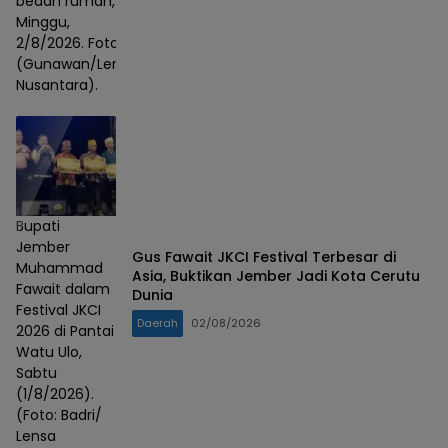
bedah rumah,
Minggu,
2/8/2026. Foto :
(Gunawan/Lensa
Nusantara).
Bupati
Jember
Gus Fawait JKCI Festival Terbesar di
Muhammad
Asia, Buktikan Jember Jadi Kota Cerutu
Fawait dalam
Dunia
Festival JKCI
Daerah
02/08/2026
2026 di Pantai
Watu Ulo,
Sabtu
(1/8/2026).
(Foto: Badri/
Lensa