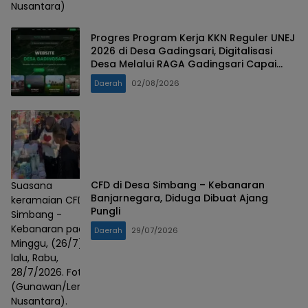
Nusantara)
Progres Program Kerja KKN Reguler UNEJ
2026 di Desa Gadingsari, Digitalisasi
Desa Melalui RAGA Gadingsari Capai
98% Penyelesaian
Daerah
02/08/2026
CFD di Desa Simbang – Kebanaran
Suasana
Banjarnegara, Diduga Dibuat Ajang
keramaian CFD
Pungli
Simbang -
Kebanaran pada
Daerah
29/07/2026
Minggu, (26/7)
lalu, Rabu,
28/7/2026. Foto :
(Gunawan/Lensa
Nusantara).