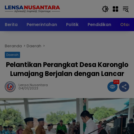
Langsung
ke
konten
Berita
Pemerintahan
Politik
Pendidikan
Otomo
Beranda
Daerah
Daerah
Pelantikan Perangkat Desa Karonglo
Lumajang Berjalan dengan Lancar
215
Lensa Nusantara
04/01/2023