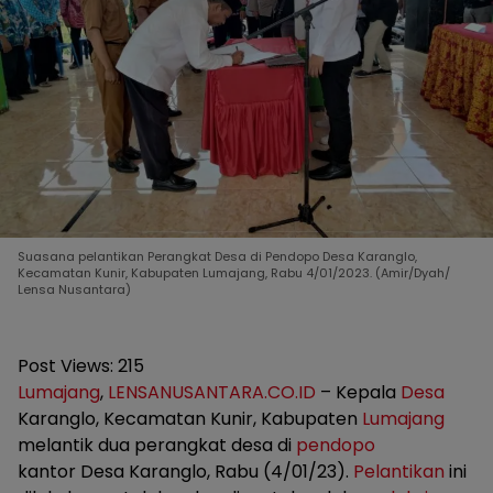
Suasana pelantikan Perangkat Desa di Pendopo Desa Karanglo,
Kecamatan Kunir, Kabupaten Lumajang, Rabu 4/01/2023. (Amir/Dyah/
Lensa Nusantara)
Post Views:
215
Lumajang
,
LENSANUSANTARA.CO.ID
– Kepala
Desa
Karanglo, Kecamatan Kunir, Kabupaten
Lumajang
melantik dua perangkat desa di
pendopo
kantor Desa Karanglo, Rabu (4/01/23).
Pelantikan
ini