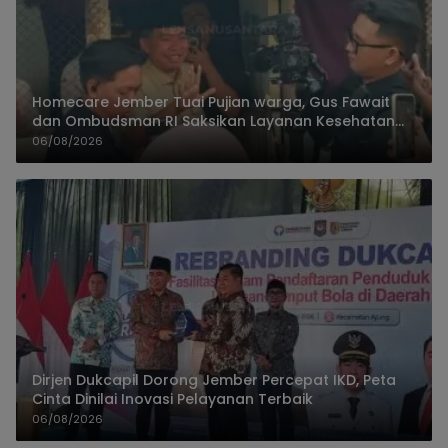
Homecare Jember Tuai Pujian warga, Gus Fawait
dan Ombudsman RI Saksikan Layanan Kesehatan
Rumah Pasien
06/08/2026
Dirjen Dukcapil Dorong Jember Percepat IKD, Peta
Cinta Dinilai Inovasi Pelayanan Terbaik
06/08/2026