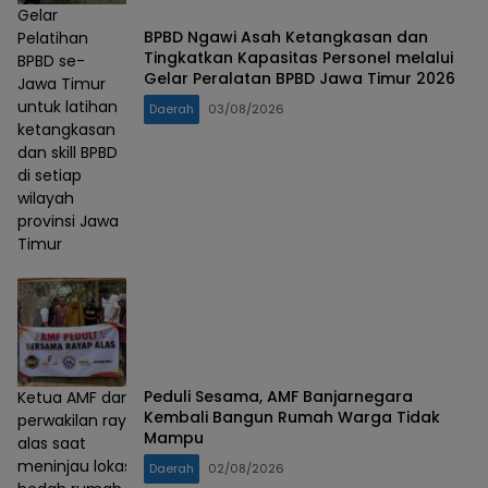
Gelar
BPBD Ngawi Asah Ketangkasan dan
Pelatihan
Tingkatkan Kapasitas Personel melalui
BPBD se-
Gelar Peralatan BPBD Jawa Timur 2026
Jawa Timur
untuk latihan
Daerah
03/08/2026
ketangkasan
dan skill BPBD
di setiap
wilayah
provinsi Jawa
Timur
Peduli Sesama, AMF Banjarnegara
Ketua AMF dan
Kembali Bangun Rumah Warga Tidak
perwakilan rayap
Mampu
alas saat
meninjau lokasi
Daerah
02/08/2026