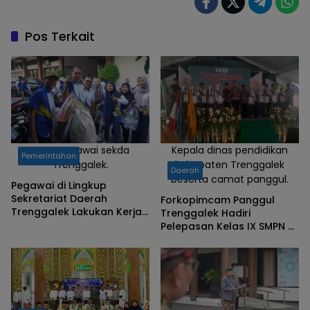
Pos Terkait
Foto :Pegawai sekda
Kepala dinas pendidikan
Pemerintahan
Trenggalek.
kabupaten Trenggalek
Daerah
beserta camat panggul.
Pegawai di Lingkup
Sekretariat Daerah
Forkopimcam Panggul
Trenggalek Lakukan Kerja
Trenggalek Hadiri
Bakti di Hari Lingkungan
Pelepasan Kelas IX SMPN 2
Hidup Sedunia tahun 2026
Panggul