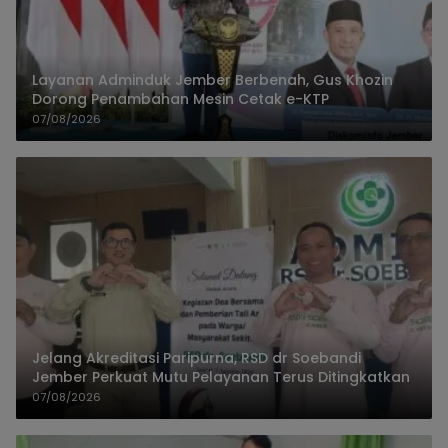
Layanan Adminduk Jember Berbenah, Gus Khozin
Dorong Penambahan Mesin Cetak e-KTP
07/08/2026
Jelang Akreditasi Paripurna, RSD dr Soebandi
Jember Perkuat Mutu Pelayanan Terus Ditingkatkan
07/08/2026