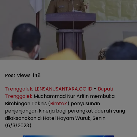
Post Views:
148
Trenggalek
,
LENSANUSANTARA.CO.ID
–
Bupati
Trenggalek
Muchammad Nur Arifin membuka
Bimbingan Teknis (
Bimtek
) penyusunan
penjenjangan kinerja bagi perangkat daerah yang
dilaksanakan di Hotel Hayam Wuruk, Senin
(6/3/2023).