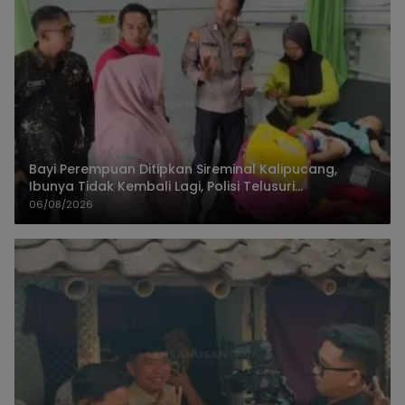
Bayi Perempuan Ditipkan Sireminal Kalipucang,
Ibunya Tidak Kembali Lagi, Polisi Telusuri
Keberadaan Orang Tua
06/08/2026