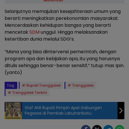
Selanjutnya memajukan kesejahteraan umum yang
berarti meningkatkan perekonomian masyarakat.
Mencerdaskan kehidupan bangsa yang berarti
mencetak
SDM
unggul. Hingga melaksanakan
ketertiban dunia melalui SDG’s.
“Mana yang bisa diintervensi pemerintah, dengan
program apa dan kebijakan apa, itu yang harusnya
ditulis sehingga benar-benar sensitif,” tutup mas Ipin.
(yanto)
Tag:
Bupati Trenggalek
Trenggalek
Trenggalek Terkini
Staf Ahli Bupati Pimpin Apel Gabungan
Pegawai di Pemkab Labuhanbatu