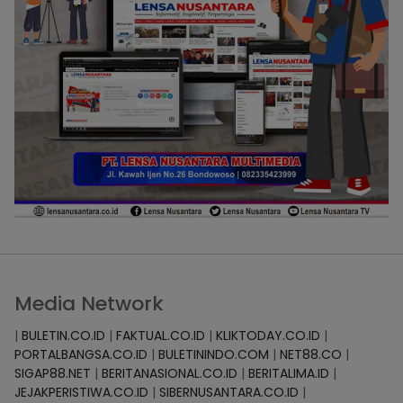
Media Network
|
BULETIN.CO.ID
|
FAKTUAL.CO.ID
|
KLIKTODAY.CO.ID
|
PORTALBANGSA.CO.ID
|
BULETININDO.COM
|
NET88.CO
|
SIGAP88.NET
|
BERITANASIONAL.CO.ID
|
BERITALIMA.ID
|
JEJAKPERISTIWA.CO.ID
|
SIBERNUSANTARA.CO.ID
|