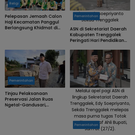
Religi
Photo Edy soepriyanto
Pelepasan Jemaah Calon
Pemerintahan
Sekda Trenggalek
Haji Kecamatan Panggul
Berlangsung Khidmat di
ASN di Sekretariat Daerah
Masjid Al Istiqomah
Kabupaten Trenggalek
Nglebeng
Peringati Hari Pendidikan
Nasional 2026
Pemerintahan
Melalui apel pagi ASN di
Tinjau Pelaksanaan
lingkup Sekretariat Daerah
Preservasi Jalan Ruas
Trenggalek, Edy Soepriyanto,
Ngetal-Gandusari,
Sekda Trenggalek melepas
Gandusari-Kampak, Bupati
masa purna tugas Totok
Trenggalek Ingin Pastikan
Mudik dan Balik Lebaran
Rudijanto, Staf Ahli Bupati,
Pemerintahan
Aman
Jum'at (27/2).