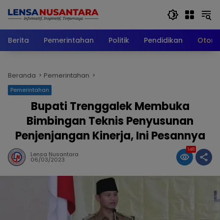
Langsung
ke
konten
Berita
Pemerintahan
Politik
Pendidikan
Otomo
Beranda
Pemerintahan
Pemerintahan
Bupati Trenggalek Membuka
Bimbingan Teknis Penyusunan
Penjenjangan Kinerja, Ini Pesannya
148
Lensa Nusantara
06/03/2023