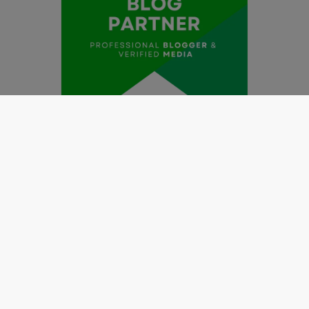
Redaksi
Pedoman Media Siber
Kode Etik Jurnalistik
Perlindungan Profesi Wartawan
Info Iklan
Disclaimer
Tentang Kami