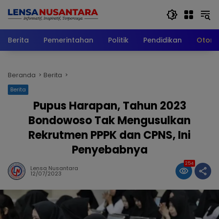
Langsung
ke
konten
Berita
Pemerintahan
Politik
Pendidikan
Otomo
Beranda
Berita
Berita
Pupus Harapan, Tahun 2023
Bondowoso Tak Mengusulkan
Rekrutmen PPPK dan CPNS, Ini
Penyebabnya
254
Lensa Nusantara
12/07/2023