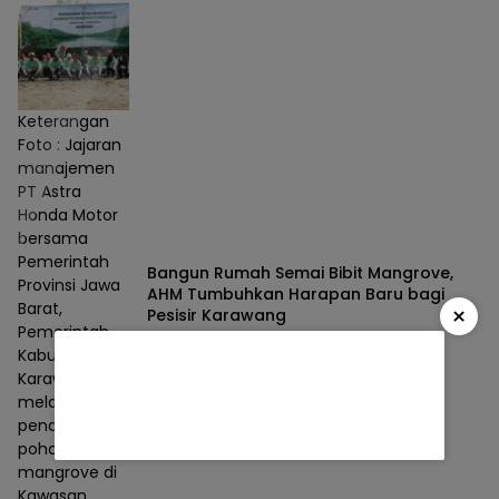
Keterangan
Foto : Jajaran
manajemen
PT Astra
Honda Motor
bersama
Pemerintah
Bangun Rumah Semai Bibit Mangrove,
Provinsi Jawa
AHM Tumbuhkan Harapan Baru bagi
Barat,
×
Pesisir Karawang
Pemerintah
Berita
05/08/2026
Kabupaten
Karawang
melakukan
penanaman
pohon
mangrove di
Kawasan