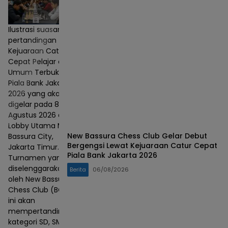
Ilustrasi suasana
pertandingan
Kejuaraan Catur
Cepat Pelajar dan
Umum Terbuka
Piala Bank Jakarta
2026 yang akan
digelar pada 8–9
Agustus 2026 di
Lobby Utama Mall
New Bassura Chess Club Gelar Debut
Bassura City,
Bergengsi Lewat Kejuaraan Catur Cepat
Jakarta Timur.
Piala Bank Jakarta 2026
Turnamen yang
diselenggarakan
Berita
06/08/2026
oleh New Bassura
Chess Club (BCC)
ini akan
mempertandingkan
kategori SD, SMP,