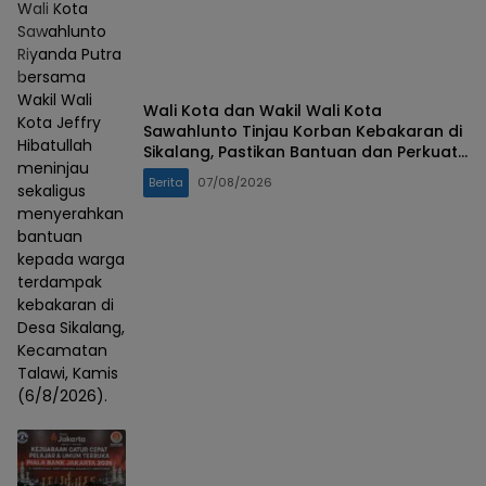
Wali Kota
Sawahlunto
Riyanda Putra
bersama
Wakil Wali
Wali Kota dan Wakil Wali Kota
Kota Jeffry
Sawahlunto Tinjau Korban Kebakaran di
Hibatullah
Sikalang, Pastikan Bantuan dan Perkuat
meninjau
Mitigasi Bencana
Berita
07/08/2026
sekaligus
menyerahkan
bantuan
kepada warga
terdampak
kebakaran di
Desa Sikalang,
Kecamatan
Talawi, Kamis
(6/8/2026).