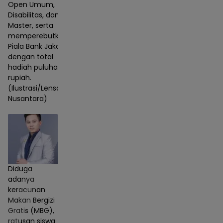
Open Umum,
Disabilitas, dan
Master, serta
memperebutkan
Piala Bank Jakarta
dengan total
hadiah puluhan juta
rupiah.
(Ilustrasi/Lensa
Nusantara)
Diduga
adanya
keracunan
Makan Bergizi
Gratis (MBG),
ratusan siswa