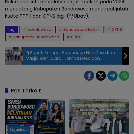
Belum ada informasi lebih lanjut apakah pada 2024
mendatang Kabupaten Bondowoso mendapat jatah
kuota PPPK dan CPNS lagi. (*/Ubay).
Tag:
bondowoso
Bondowoso terkini
CPNS
Kabupaten Bondowoso
PPPK
Pj Bupati Kampar Berbangga Hati Desa Koto
Masjid Raih Juara I Lomba Desa dan
Kelurahan Tingkat Provinsi Riau
Pos Terkait
Organisasi