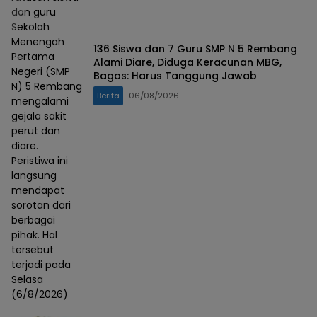
dan guru
Sekolah
Menengah
136 Siswa dan 7 Guru SMP N 5 Rembang
Pertama
Alami Diare, Diduga Keracunan MBG,
Negeri (SMP
Bagas: Harus Tanggung Jawab
N) 5 Rembang
Berita
06/08/2026
mengalami
gejala sakit
perut dan
diare.
Peristiwa ini
langsung
mendapat
sorotan dari
berbagai
pihak. Hal
tersebut
terjadi pada
Selasa
(6/8/2026)