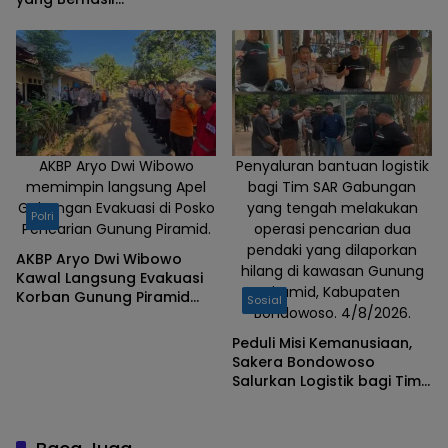
Tim Gabungan
Mengevakuasi Dua Korban
Gunung Piramid
AKBP Aryo Dwi Wibowo
Penyaluran bantuan logistik
memimpin langsung Apel
bagi Tim SAR Gabungan
Gabungan Evakuasi di Posko
yang tengah melakukan
Polri
Pencarian Gunung Piramid.
operasi pencarian dua
pendaki yang dilaporkan
AKBP Aryo Dwi Wibowo
hilang di kawasan Gunung
Kawal Langsung Evakuasi
Piramid, Kabupaten
Korban Gunung Piramid
Sosial
Bondowoso. 4/8/2026.
Bondowoso
Peduli Misi Kemanusiaan,
Sakera Bondowoso
Salurkan Logistik bagi Tim
SAR Gabungan di Gunung
Piramid