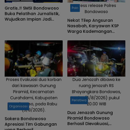
Press release Polres
Gratis..!! SMSI Bondowoso
Polri
Bondowoso
Buka Pelatihan Jurnalistik,
Wujudkan Impian Jadi
Nekat Tilep Angsuran
Jurnalis Profesional
Nasabah, Karyawan KSP
Warga Kademangan
Bondowoso Ditangkap
Polisi
Proses Evakuasi dua korban
Dua Jenazah dibawa ke
dari kawasan Gunung
ruang jenazah RS
Piramid, Kecamatan
Bhayangkara Bondowos,
Curahdami, Kabupaten
Rabu (5/8/2026) pukul
Peristiwa
Bondowoso, pada Rabu
20.00 WIB
Organisasi
(5/8/2026).
Dua Jenazah Gunung
Piramid Bondowoso
Sakera Bondowoso
Berhasil Dievakuasi,
Apresiasi Tim Gabungan
Kapolres Aryo Apresiasi
yang Berhasil