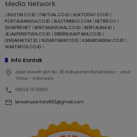
Media Network
|
BULETIN.CO.ID
|
FAKTUAL.CO.ID
|
KLIKTODAY.CO.ID
|
PORTALBANGSA.CO.ID
|
BULETININDO.COM
|
NET88.CO
|
SIGAP88.NET
|
BERITANASIONAL.CO.ID
|
BERITALIMA.ID
|
JEJAKPERISTIWA.CO.ID
|
SIBERNUSANTARA.CO.ID
|
LENSARAKYAT.ID
|
NUSANTARAPOS.ID
|
KABARDAERAH.CO.ID
|
WARTAPOS.CO.ID
|
Info Kontak
Jalan Kawah Ijen No. 26 Kabupaten Bondowoso - Jawa
Timur - Indonesia
082247076663
lensanusantara663@gmail.com