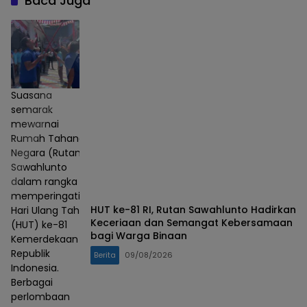
Baca Juga
Suasana
semarak
mewarnai
Rumah Tahanan
Negara (Rutan)
Sawahlunto
dalam rangka
memperingati
HUT ke-81 RI, Rutan Sawahlunto Hadirkan
Hari Ulang Tahun
Keceriaan dan Semangat Kebersamaan
(HUT) ke-81
bagi Warga Binaan
Kemerdekaan
Republik
Berita
09/08/2026
Indonesia.
Berbagai
perlombaan