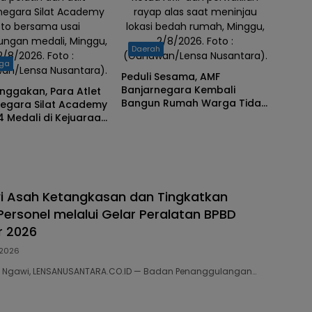
negara Silat Academy
rayap alas saat meninjau
oto bersama usai
lokasi bedah rumah, Minggu,
ungan medali, Minggu,
2/8/2026. Foto :
Daerah
2/8/2026. Foto :
(Gunawan/Lensa Nusantara).
aga
an/Lensa Nusantara).
Peduli Sesama, AMF
Banjarnegara Kembali
ggakan, Para Atlet
Bangun Rumah Warga Tidak
negara Silat Academy
Mampu
4 Medali di Kejuaraan
 Nasional
i Asah Ketangkasan dan Tingkatkan
Personel melalui Gelar Peralatan BPBD
r 2026
2026
039 Ngawi, LENSANUSANTARA.CO.ID — Badan Penanggulangan…