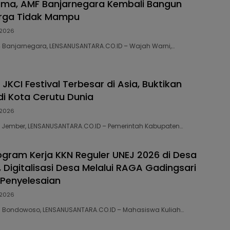
ama, AMF Banjarnegara Kembali Bangun
ga Tidak Mampu
2026
54 Banjarnegara, LENSANUSANTARA.CO.ID – Wajah Warni,…
JKCI Festival Terbesar di Asia, Buktikan
i Kota Cerutu Dunia
2026
43 Jember, LENSANUSANTARA.CO.ID – Pemerintah Kabupaten…
ogram Kerja KKN Reguler UNEJ 2026 di Desa
 Digitalisasi Desa Melalui RAGA Gadingsari
Penyelesaian
2026
56 Bondowoso, LENSANUSANTARA.CO.ID – Mahasiswa Kuliah…