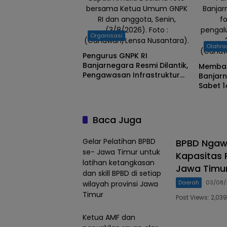
bersama Ketua Umum GNPK
Banjar
RI dan anggota, Senin,
f
(3/8/2026). Foto :
pengal
Organisasi
(Gunawan/Lensa Nusantara).
Olahr
(Gunaw
Pengurus GNPK RI
Banjarnegara Resmi Dilantik,
Memban
Pengawasan Infrastruktur
Banjar
dan Anggaran Negara
Sabet 1
Sebagai Prioritas
Tingkat
Baca Juga
Gelar Pelatihan BPBD
BPBD Ngaw
se- Jawa Timur untuk
Kapasitas 
latihan ketangkasan
Jawa Timu
dan skill BPBD di setiap
Daerah
03/08/
wilayah provinsi Jawa
Timur
Post Views: 2,
Ketua AMF dan