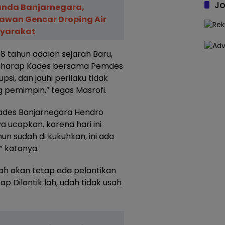
Jo
landa Banjarnegara,
awan Gencar Droping Air
syarakat
 tahun adalah sejarah Baru,
gharap Kades bersama Pemdes
upsi, dan jauhi perilaku tidak
g pemimpin,” tegas Masrofi.
ades Banjarnegara Hendro
 ucapkan, karena hari ini
n sudah di kukuhkan, ini ada
” katanya.
kah akan tetap ada pelantikan
 Dilantik lah, udah tidak usah