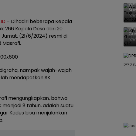
Wal
Saw
Sik
07/
ID
– Dihadiri beberapa Kepala
Mit
La
ak 266 Kepala Desa dari 20
Gu
, Jumat, (21/6/2024) resmi di
Cet
07/
Masrofi.
DPRD B
digraha, nampak wajah-wajah
telah mendapatkan SK
rofi mengungkapkan, bahwa
menjadi 8 tahun, adalah suatu
 agar Kades bisa menjalankan
b.