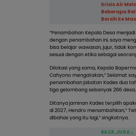
Krisis Air Me
Beberapa Rel
Bersih ke Ma
“Penambahan Kepala Desa menjadi 8
dengan penambahan ini, saya men
bisa belajar wawasan, jujur, tidak kor
sesuai dengan etika sebagai seoran
Dilokasi yang sama, Kepala Baperm
Cahyono mengatakan,” Selamat saya
penambahan jabatan Kades dua tahu
tiga gelombang sebanyak 266 desa,
Ditanya jaminan Kades terpilih apa
di 2027, Hendro menambahkan,” Tetap
dibahas yang itu lagi,” singkatnya.
BACA JUGA :