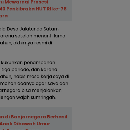
u Mewarnai Prosesi
0 Paskibraka HUT RI ke-78
ara
ala Desa Jalatunda Satam
arena setelah menanti lama
hun, akhirnya resmi di
 di kukuhkan penambahan
 tiga periode, dan karena
un, habis masa kerja saya di
dan mohon doanya agar saya dan
arnegara bisa menjalankan
dengan wajah sumringah.
 di Banjarnegara Berhasil
 Anak Dibawah Umur