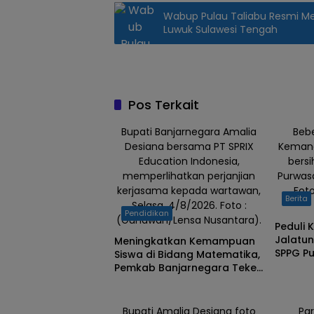
Wabup Pulau Taliabu Resmi M
Luwuk Sulawesi Tengah
Pos Terkait
Bupati Banjarnegara Amalia
Beb
Desiana bersama PT SPRIX
Kemand
Education Indonesia,
bersi
memperlihatkan perjanjian
Purwasa
kerjasama kepada wartawan,
Fot
Berita
Selasa, 4/8/2026. Foto :
Pendidikan
(Gunawan/Lensa Nusantara).
Peduli 
Jalatu
Meningkatkan Kemampuan
SPPG P
Siswa di Bidang Matematika,
Ribuan L
Pemkab Banjarnegara Teken
MOu dengan PT SPRIX Asal
Jepang
Bupati Amalia Desiana foto
Par