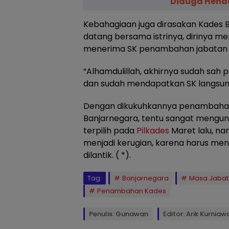
Diduga Hend
Kebahagiaan juga dirasakan Kades 
datang bersama istrinya, dirinya m
menerima SK penambahan jabatan 
“Alhamdulillah, akhirnya sudah sah
dan sudah mendapatkan SK langsung
Dengan dikukuhkannya penambahan 
Banjarnegara, tentu sangat mengun
terpilih pada
Pilkades
Maret lalu, na
menjadi kerugian, karena harus men
dilantik. ( *).
Tag:
Banjarnegara
Masa Jabat
Penambahan Kades
Penulis: Gunawan
Editor: Arik Kurniaw