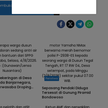
embuka Kongres HMT Ke-IV di
erapa warga dusun
motor Yamaha NMax
oran sedang antri air
berwarna merah bernomor
h bantuan dari SPPG
polisi P-2938-ES kepada
ba, Selasa, 4/8/2026.
seorang warga di Dusun Tegal
o :(Gunawan/Lensa
Tengah, RT 17 RW 04, Desa
Nusantara)
setempat, pada Minggu
(2/8/2026) sekitar pukul 07.00
Kekeringan di Desa
Peristiwa
WIB.
nda Banjarnegara,
urwasaba Droping
Sepasang Pendaki Diduga
iter Air Bersih
Tersesat di Gunung Piramid
Bondowoso
a pelatih dan atlit
Ketua AMF dan perwakilan