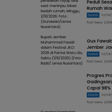
perwakilan rayap alas
Peduli Ses
saat meninjau lokasi
Rumah War
bedah rumah, Minggu,
Daerah
02/08/
2/8/2026. Foto :
(Gunawan/Lensa
Post Views: 2,0
Nusantara).
Bupati Jember
Gus Fawait 
Muhammad Fawait
Jember Jad
dalam Festival JKCI
2026 di Pantai Watu Ulo,
Daerah
02/08/
Sabtu (1/8/2026).(Foto:
Post Views: 2,0
Badri/ Lensa Nusantara)
Progres Pr
Gadingsari,
Capai 98% 
Daerah
02/08/
Post Views: 2,0
Suasana keramaian