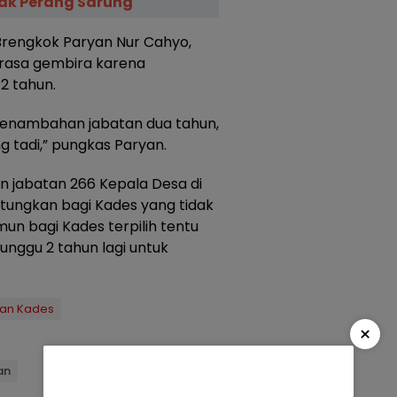
ak Perang Sarung
Brengkok Paryan Nur Cahyo,
erasa gembira karena
2 tahun.
 penambahan jabatan dua tahun,
 tadi,” pungkas Paryan.
jabatan 266 Kepala Desa di
tungkan bagi Kades yang tidak
mun bagi Kades terpilih tentu
unggu 2 tahun lagi untuk
an Kades
×
an