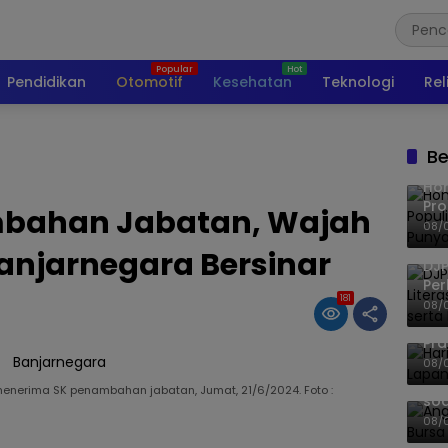
Pendidikan
Otomotif
Kesehatan
Teknologi
Rel
Be
Ho
Pro
mbahan Jabatan, Wajah
Mis
08/
Ke
Banjarnegara Bersinar
DJP
Per
181
Kep
08/
UM
Har
Pra
Shi
08/
An
enerima SK penambahan jabatan, Jumat, 21/6/2024. Foto :
soa
Pa
08/