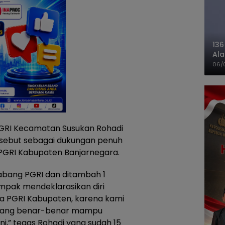
136
Ala
Ba
06/
PGRI Kecamatan Susukan Rohadi
sebut sebagai dukungan penuh
 PGRI Kabupaten Banjarnegara.
abang PGRI dan ditambah 1
pak mendeklarasikan diri
a PGRI Kabupaten, karena kami
 yang benar-benar mampu
i,” tegas Rohadi yang sudah 15