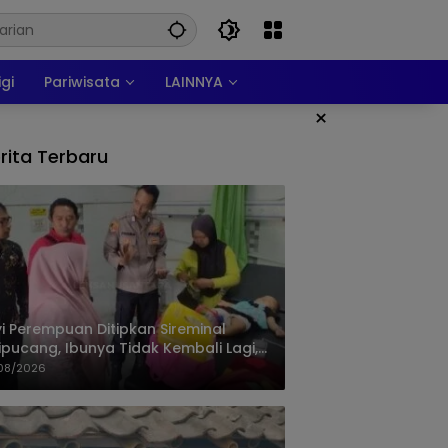
igi
Pariwisata
LAINNYA
×
rita Terbaru
i Perempuan Ditipkan Sireminal
ipucang, Ibunya Tidak Kembali Lagi,
isi Telusuri Keberadaan Orang Tua
08/2026