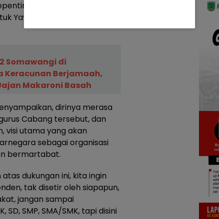
epentingan pribadi masing-
tuk Yayasan pribadi,”
 2 Somawangi di
a Keracunan Berjamaah,
Jajan Makaroni Basah
menyampaikan, dirinya merasa
gurus Cabang tersebut, dan
ih, visi utama yang akan
arnegara sebagai organisasi
dan bermartabat.
tas dukungan ini, kita ingin
den, tak disetir oleh siapapun,
akat, jangan sampai
 SD, SMP, SMA/SMK, tapi disini