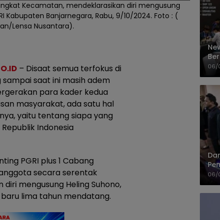
tingkat Kecamatan, mendeklarasikan diri mengusung
RI Kabupaten Banjarnegara, Rabu, 9/10/2024. Foto : (
n/Lensa Nusantara).
New
Ber
Cep
06/
O.ID
– Disaat semua terfokus di
 sampai saat ini masih adem
 pergerakan para kader kedua
san masyarakat, ada satu hal
nya, yaitu tentang siapa yang
 Republik Indonesia
Dan
nting PGRI plus 1 Cabang
Pem
 anggota secara serentak
PP
06/
 diri mengusung Heling Suhono,
 baru lima tahun mendatang.