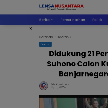
Langsung
ke
konten
Berita
Pemerintahan
Politik
×
Beranda
Daerah
Daerah
Didukung 21 Pe
Suhono Calon K
Banjarnegara
Arik Kurniawan
10/10/2024