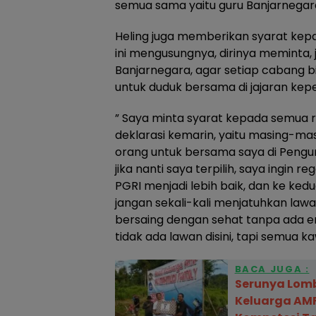
semua sama yaitu guru Banjarnegara
Heling juga memberikan syarat kep
ini mengusungnya, dirinya meminta, j
Banjarnegara, agar setiap cabang b
untuk duduk bersama di jajaran ke
” Saya minta syarat kepada semua 
deklarasi kemarin, yaitu masing-mas
orang untuk bersama saya di Pengu
jika nanti saya terpilih, saya ingin 
PGRI menjadi lebih baik, dan ke ked
jangan sekali-kali menjatuhkan lawa
bersaing dengan sehat tanpa ada 
tidak ada lawan disini, tapi semua k
BACA JUGA :
‎Serunya Lom
Keluarga AMF