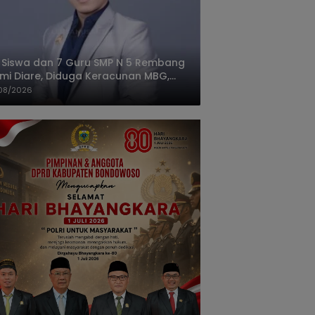
 Siswa dan 7 Guru SMP N 5 Rembang
mi Diare, Diduga Keracunan MBG,
gas: Harus Tanggung Jawab
08/2026