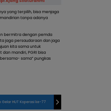
pi Ajang Silaturahmi
ya yang terpilih, bisa menjaga
mandirian tanpa adanya
akan bermitra dengan pemda
kita jaga persaudaraan dan jaga
ujuan kita sama untuk
dan mandiri, PGRI bisa
ai bersama- sama” pungkas
 Gelar HUT Koperasi ke-77