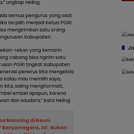
,” ungkap Heling.
ada semua pengurus yang saat
ika terpilih menjadi Ketua PGRI
isa mengirimkan satu orang
pengurusan Kabupaten.
Jo
rekan-rekan yang kemarin
ing cabang bisa ngirim satu
rusan PGRI tingkat Kabupaten
regenerasi penerus kita mengelola
ua kalau mau memilih saya,
n kita, saling menghormati,
embel embel apapun, karena
awan dan saudara,” kata Heling.
ba Mancing di Reuni
 Banjarnegara, Ali : Bukan