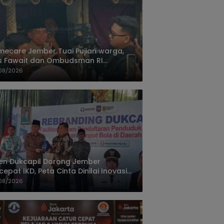
ecare Jember Tuai Pujian warga,
s Fawait dan Ombudsman RI
ksikan Layanan Kesehatan Rumah
08/2026
ien
jen Dukcapil Dorong Jember
cepat IKD, Peta Cinta Dinilai Inovasi
ayanan Terbaik
08/2026