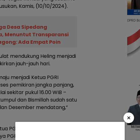
sukan, Kamis, (10/10/2024).
DPRD B
ga Desa Sipedang
, Menuntut Transparansi
gong: Ada Empat Poin‎
ulat mendukung Heling menjadi
irkan jauh-jauh hari.
maju menjadi Ketua PGRI
oses pemikiran jangka panjang,
i sekitar pukul 16.00 WIB –
umpul dan Bismillah sudah satu
bulan Desember mendatang,”
×
tua PGRI, pemilih paling banyak
inya PGRI Banjarnegara kembali