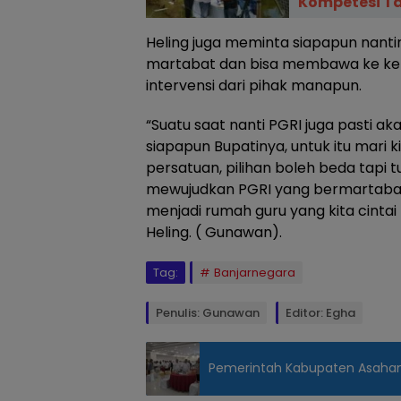
Kompetesi Ta
Heling juga meminta siapapun nantin
martabat dan bisa membawa ke ke
intervensi dari pihak manapun.
“Suatu saat nanti PGRI juga pasti 
siapapun Bupatinya, untuk itu mari 
persatuan, pilihan boleh beda tapi t
mewujudkan PGRI yang bermartabat 
menjadi rumah guru yang kita cint
Heling. ( Gunawan).
Tag:
Banjarnegara
Penulis: Gunawan
Editor: Egha
Pemerintah Kabupaten Asahan