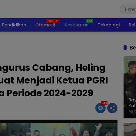
Pendidikan
Otomotif
Kesehatan
Teknologi
Rel
Be
ngurus Cabang, Heling
uat Menjadi Ketua PGRI
 Periode 2024-2029
Bay
248
Kal
Pol
06/